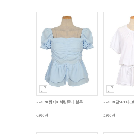
aw4520 뒷지퍼셔링튜닉_블루
aw4519 끈SET
6,900원
5,900원