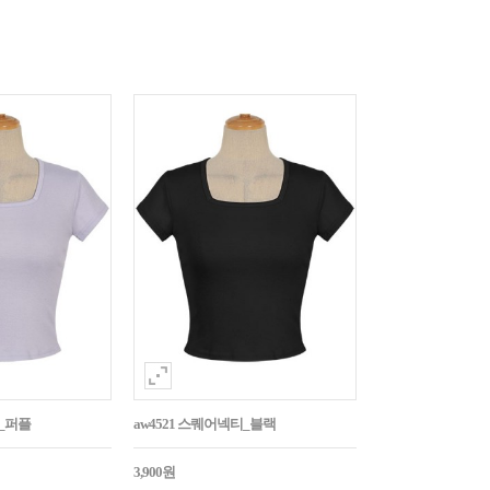
티_퍼플
aw4521 스퀘어넥티_블랙
3,900원