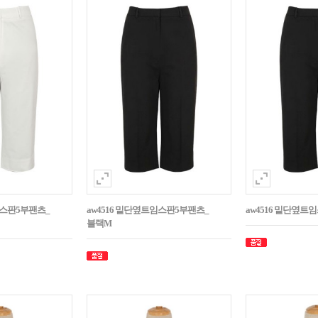
임스판5부팬츠_
aw4516 밑단옆트임스판5부팬츠_
aw4516 밑단옆트
블랙M