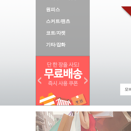
원피스
스커트/팬츠
코트/자켓
기타/잡화
모바