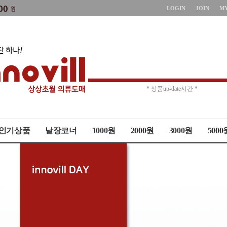
LOGIN
JOIN
M
* 주문취소 제한 *
* 상품up-date시간 *
인기상품
낱장코너
1000원
2000원
3000원
5000