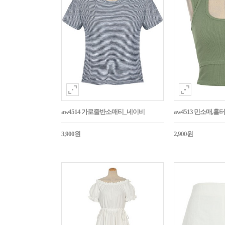
aw4514 가로줄반소매티_네이비
aw4513 민소매,
3,900원
2,900원