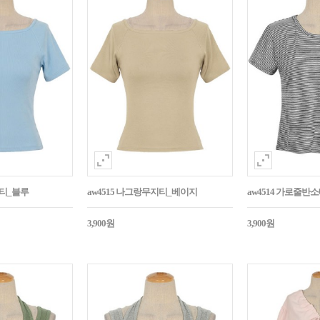
지티_블루
aw4515 나그랑무지티_베이지
aw4514 가로줄반
3,900원
3,900원