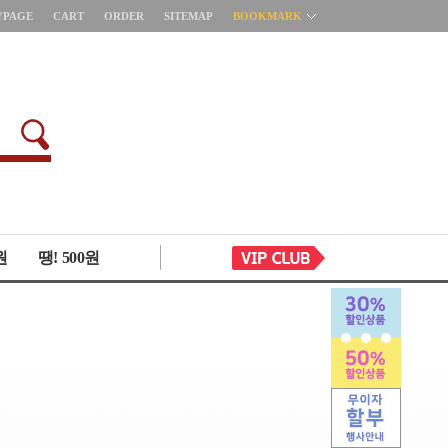
YPAGE
CART
ORDER
SITEMAP
BOOKMARK
원
땡! 500원