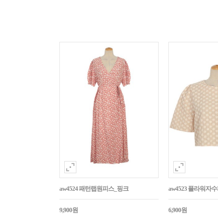
aw4524 패턴랩원피스_핑크
aw4523 플라워
9,900원
6,900원