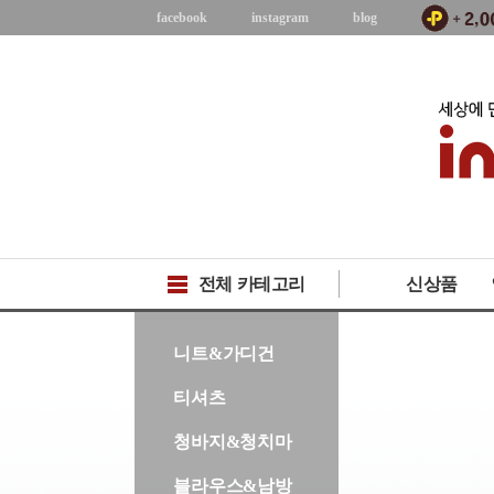
facebook
instagram
blog
전체 카테고리
신상품
-->
니트&가디건
티셔츠
청바지&청치마
블라우스&남방