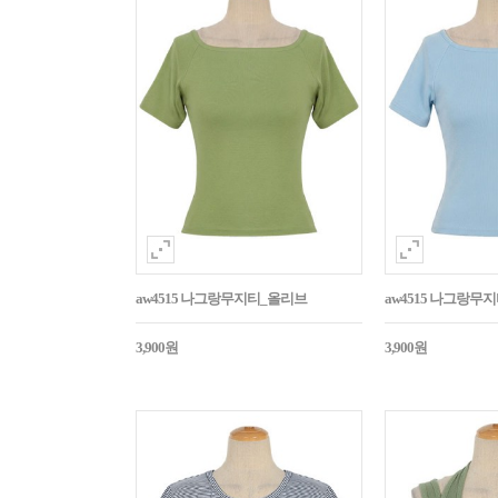
aw4515 나그랑무지티_올리브
aw4515 나그랑무
3,900원
3,900원