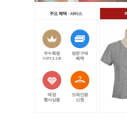
주요 혜택 · 서비스
우수회원
방문구매
VIP CLUB
혜택
매장
도매인증
행사상품
신청