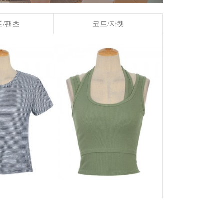
/팬츠
코트/자켓