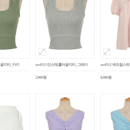
홀터골지티_카키
aw4513 민소매,홀터골지티_그레이
aw4512 넥조절
2,900원
8,900원