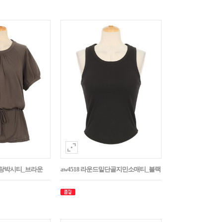
나그랑박시티_브라운
aw4518 라운드밑단골지민소매티_블랙