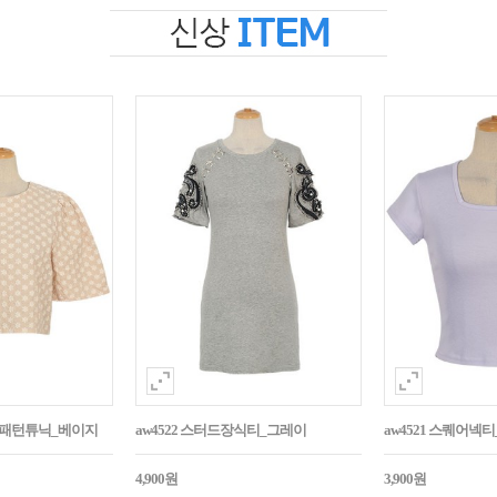
자수패턴튜닉_베이지
aw4522 스터드장식티_그레이
aw4521 스퀘어넥
4,900원
3,900원