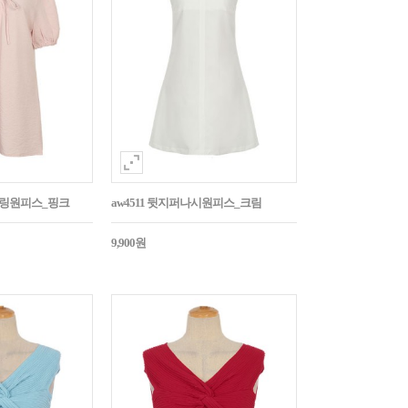
스트링원피스_핑크
aw4511 뒷지퍼나시원피스_크림
9,900원