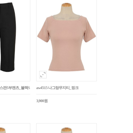
임스판5부팬츠_블랙S
aw4515 나그랑무지티_핑크
3,900원