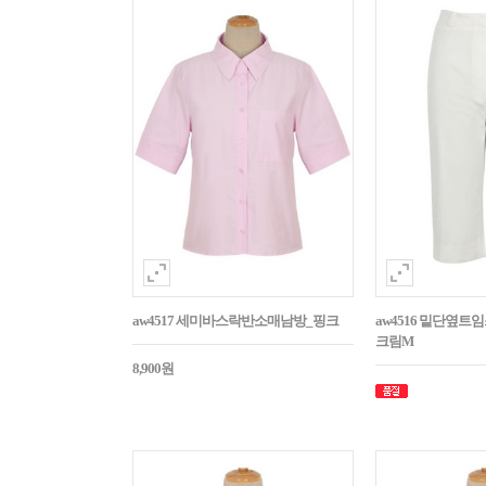
aw4517 세미바스락반소매남방_핑크
aw4516 밑단옆트
크림M
8,900원