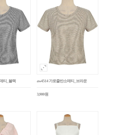
소매티_블랙
aw4514 가로줄반소매티_브라운
3,900원