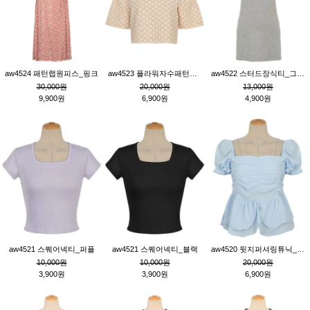
aw4524 패턴랩원피스_핑크
aw4523 플라워자수패턴튜닉_베이지
aw4522 스터드장식티_그레이
30,000원
20,000원
13,000원
9,900원
6,900원
4,900원
aw4521 스퀘어넥티_퍼플
aw4521 스퀘어넥티_블랙
aw4520 뒷지퍼셔링튜닉_블루
10,000원
10,000원
20,000원
3,900원
3,900원
6,900원