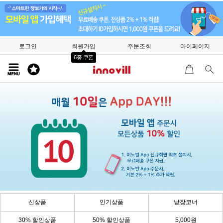
로그인
회원가입
주문조회
마이페이지
6종 쿠폰
신상품
인기상품
낱장코너
30% 할인상품
50% 할인상품
5,000원