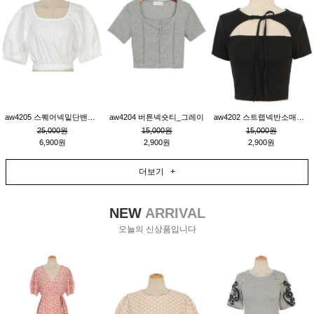
aw4205 스퀘어넥밑단밴딩숏블라우스_크림
aw4204 버튼넥숏티_그레이
aw4202 스트랩넥반소매숏티_블랙
25,000원
15,000원
15,000원
6,900원
2,900원
2,900원
더보기 +
NEW
ARRIVAL
오늘의 신상품입니다