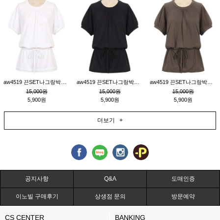
aw4519 끈SET나그랑박시티_크림
aw4519 끈SET나그랑박시티_블랙
aw4519 끈SET나그랑박시티_브라운
15,000원
15,000원
15,000원
5,900원
5,900원
5,900원
더보기 +
공지사항
Q&A
도매인증
이노빌 구매후기
상생점 문의
방문예약
CS CENTER
BANKING