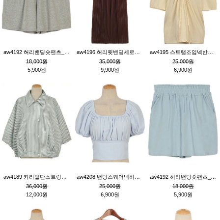
aw4192 허리밴딩숏팬츠_그레이
aw4196 허리뒷밴딩세로줄핀턱와이드팬츠_브라운
aw4195 스트랩조임넥반소매블라우스_연베이지
18,000원
35,000원
25,000원
5,900원
9,900원
6,900원
aw4189 카라밑단스트링세로줄오버핏블라우스_크림
aw4208 밴딩스퀘어넥허리뒷트임블라우스_블루
aw4192 허리밴딩숏팬츠_블루
36,000원
25,000원
18,000원
12,000원
6,900원
5,900원