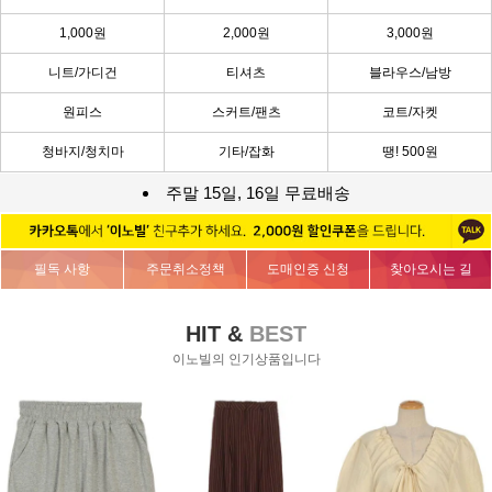
1,000원
2,000원
3,000원
니트/가디건
티셔츠
블라우스/남방
원피스
스커트/팬츠
코트/자켓
청바지/청치마
기타/잡화
땡! 500원
주말 15일, 16일 무료배송
필독 사항
주문취소정책
도매인증 신청
찾아오시는 길
HIT &
BEST
이노빌의 인기상품입니다