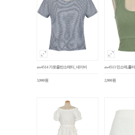
aw4514 가로줄반소매티_네이비
aw4513 민소매,
3,900원
2,900원