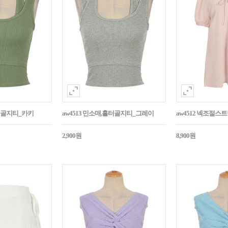
홀터골지티_카키
aw4513 민소매,홀터골지티_그레이
aw4512 넥조절
2,900원
8,900원