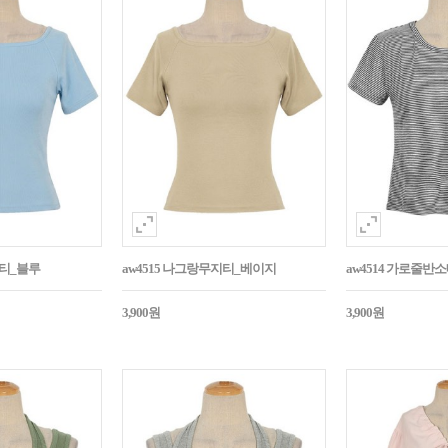
지티_블루
aw4515 나그랑무지티_베이지
aw4514 가로줄반
3,900원
3,900원