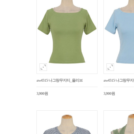
aw4515 나그랑무지티_올리브
aw4515 나그랑무
3,900원
3,900원