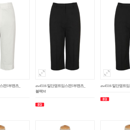
임스판5부팬츠_
aw4516 밑단옆트임스판5부팬츠_
aw4516 밑단옆트
블랙M