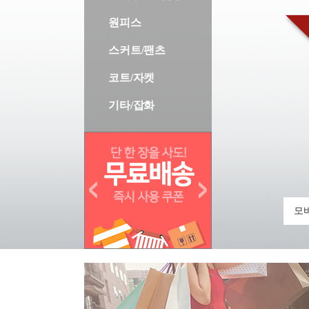
원피스
스커트/팬츠
코트/자켓
기타/잡화
모바