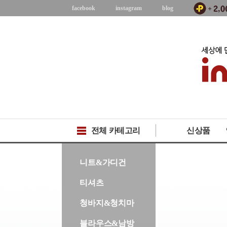
facebook
instagram
blog
전체 카테고리
신상품
-->
니트&가디건
티셔츠
청바지&청치마
블라우스&남방