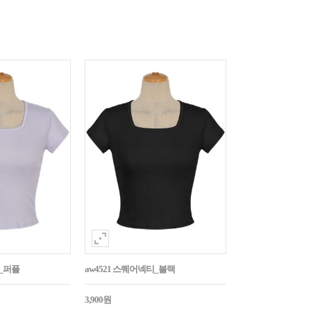
티_퍼플
aw4521 스퀘어넥티_블랙
3,900원