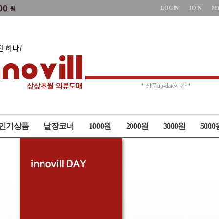
LOGIN
JOIN
M
* 주문취소 제한 *
* 상품up-date시간 *
인기상품
낱장코너
1000원
2000원
3000원
5000