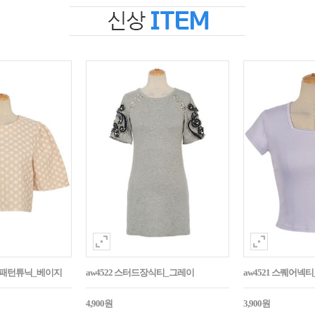
자수패턴튜닉_베이지
aw4522 스터드장식티_그레이
aw4521 스퀘어넥
4,900원
3,900원