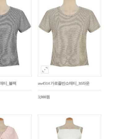
소매티_블랙
aw4514 가로줄반소매티_브라운
3,900원