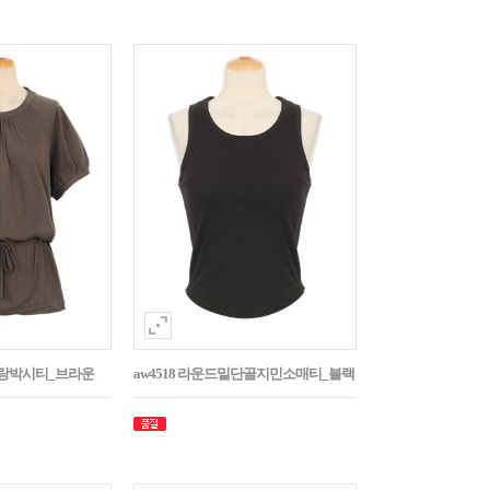
나그랑박시티_브라운
aw4518 라운드밑단골지민소매티_블랙