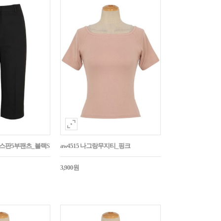
임스판5부팬츠_블랙S
aw4515 나그랑무지티_핑크
3,900원