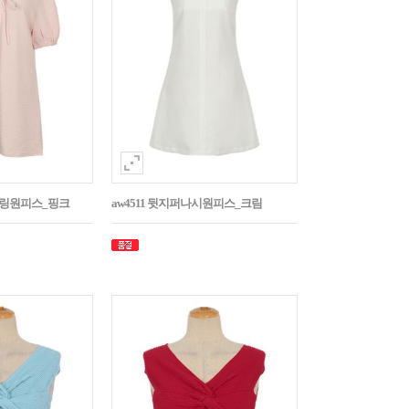
스트링원피스_핑크
aw4511 뒷지퍼나시원피스_크림