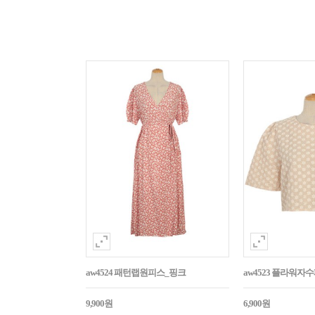
aw4524 패턴랩원피스_핑크
aw4523 플라워
9,900원
6,900원