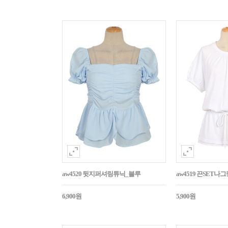
aw4520 뒷지퍼셔링튜닉_블루
aw4519 끈SET
6,900원
5,900원