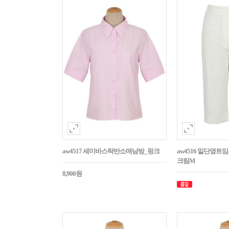
aw4517 세미바스락반소매남방_핑크
aw4516 밑단옆트
크림M
8,900원