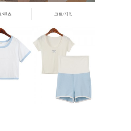
/팬츠
코트/자켓