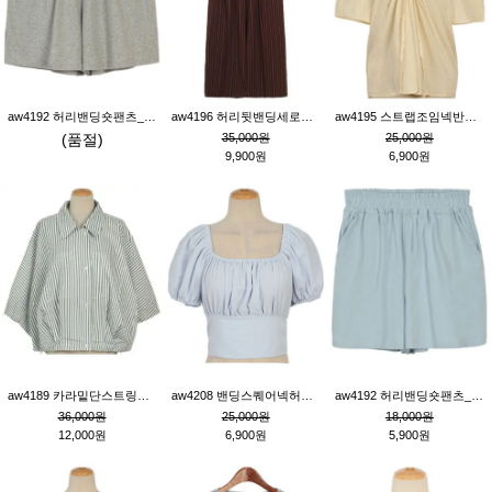
aw4192 허리밴딩숏팬츠_그레이
aw4196 허리뒷밴딩세로줄핀턱와이드팬츠_브라운
aw4195 스트랩조임넥반소매블라우스_연베이지
(품절)
35,000원
25,000원
9,900원
6,900원
aw4189 카라밑단스트링세로줄오버핏블라우스_크림
aw4208 밴딩스퀘어넥허리뒷트임블라우스_블루
aw4192 허리밴딩숏팬츠_블루
36,000원
25,000원
18,000원
12,000원
6,900원
5,900원