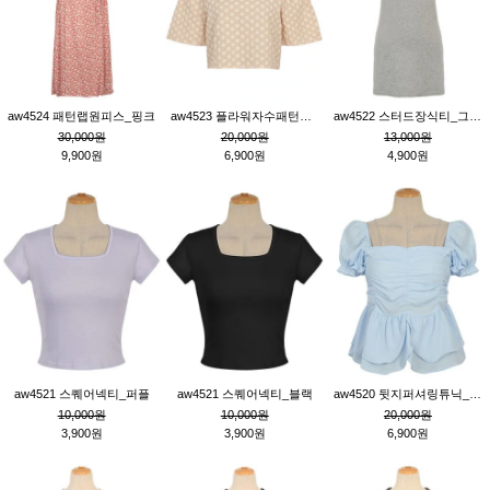
aw4524 패턴랩원피스_핑크
aw4523 플라워자수패턴튜닉_베이지
aw4522 스터드장식티_그레이
30,000원
20,000원
13,000원
9,900원
6,900원
4,900원
aw4521 스퀘어넥티_퍼플
aw4521 스퀘어넥티_블랙
aw4520 뒷지퍼셔링튜닉_블루
10,000원
10,000원
20,000원
3,900원
3,900원
6,900원