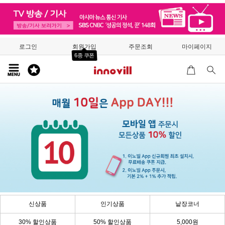
로그인
회원가입
주문조회
마이페이지
6종 쿠폰
신상품
인기상품
낱장코너
30% 할인상품
50% 할인상품
5,000원