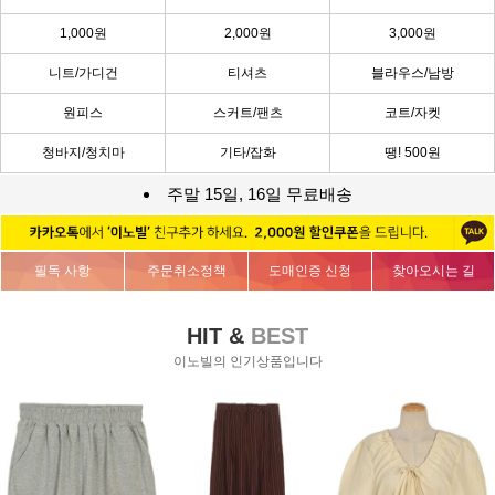
1,000원
2,000원
3,000원
니트/가디건
티셔츠
블라우스/남방
원피스
스커트/팬츠
코트/자켓
청바지/청치마
기타/잡화
땡! 500원
주말 15일, 16일 무료배송
필독 사항
주문취소정책
도매인증 신청
찾아오시는 길
HIT &
BEST
이노빌의 인기상품입니다