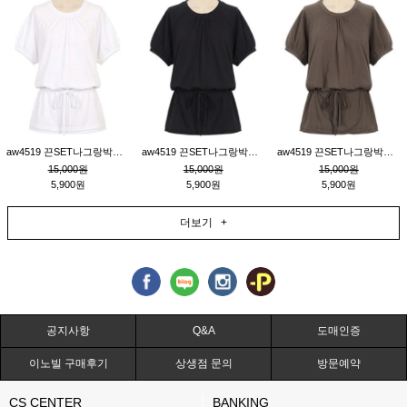
aw4519 끈SET나그랑박시티_크림
aw4519 끈SET나그랑박시티_블랙
aw4519 끈SET나그랑박시티_브라운
15,000원
15,000원
15,000원
5,900원
5,900원
5,900원
더보기 +
공지사항
Q&A
도매인증
이노빌 구매후기
상생점 문의
방문예약
CS CENTER
BANKING