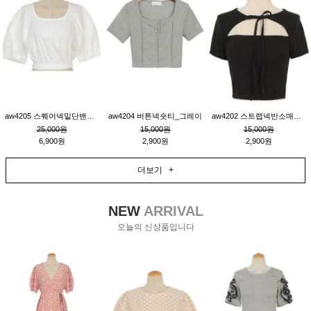
aw4205 스퀘어넥밑단밴딩숏블라우스_크림
aw4204 버튼넥숏티_그레이
aw4202 스트랩넥반소매숏티_블랙
25,000원
15,000원
15,000원
6,900원
2,900원
2,900원
더보기 +
NEW
ARRIVAL
오늘의 신상품입니다