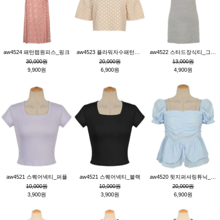
aw4524 패턴랩원피스_핑크
aw4523 플라워자수패턴튜닉_베이지
aw4522 스터드장식티_그레이
30,000원
20,000원
13,000원
9,900원
6,900원
4,900원
aw4521 스퀘어넥티_퍼플
aw4521 스퀘어넥티_블랙
aw4520 뒷지퍼셔링튜닉_블루
10,000원
10,000원
20,000원
3,900원
3,900원
6,900원