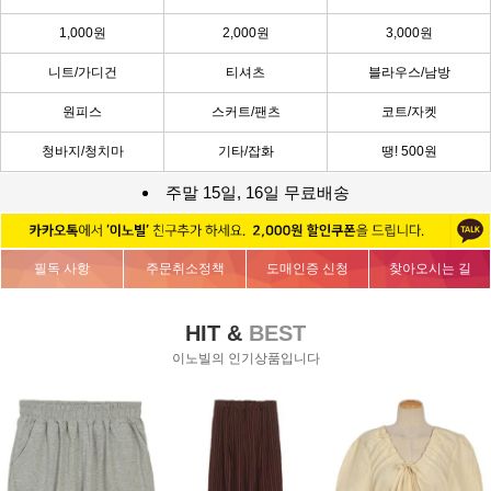
1,000원
2,000원
3,000원
니트/가디건
티셔츠
블라우스/남방
원피스
스커트/팬츠
코트/자켓
청바지/청치마
기타/잡화
땡! 500원
주말 15일, 16일 무료배송
필독 사항
주문취소정책
도매인증 신청
찾아오시는 길
HIT &
BEST
이노빌의 인기상품입니다