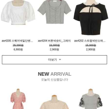
aw4205 스퀘어넥밑단밴딩숏블라우스_크림
aw4204 버튼넥숏티_그레이
aw4202 스트랩넥반소매숏티_블랙
25,000원
15,000원
15,000원
6,900원
2,900원
2,900원
더보기 +
NEW
ARRIVAL
오늘의 신상품입니다