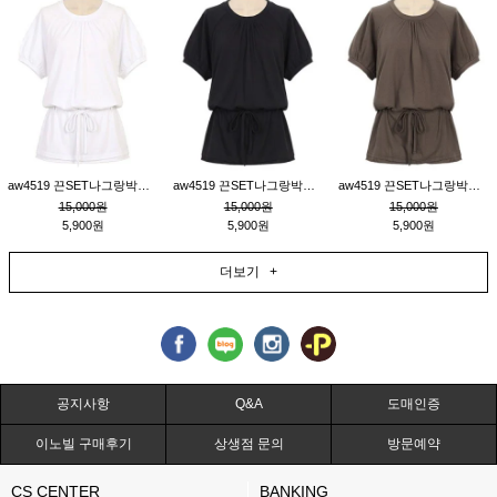
aw4519 끈SET나그랑박시티_크림
aw4519 끈SET나그랑박시티_블랙
aw4519 끈SET나그랑박시티_브라운
15,000원
15,000원
15,000원
5,900원
5,900원
5,900원
더보기 +
공지사항
Q&A
도매인증
이노빌 구매후기
상생점 문의
방문예약
CS CENTER
BANKING