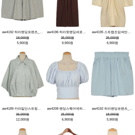
aw4192 허리밴딩숏팬츠_그레이
aw4196 허리뒷밴딩세로줄핀턱와이드팬츠_브라운
aw4195 스트랩조임넥반소매블라우스_연베이지
18,000원
35,000원
25,000원
5,900원
9,900원
6,900원
aw4189 카라밑단스트링세로줄오버핏블라우스_크림
aw4208 밴딩스퀘어넥허리뒷트임블라우스_블루
aw4192 허리밴딩숏팬츠_블루
36,000원
25,000원
18,000원
12,000원
6,900원
5,900원