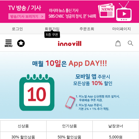
로그인
회원가입
주문조회
마이페이지
6종 쿠폰
신상품
인기상품
낱장코너
30% 할인상품
50% 할인상품
5,000원