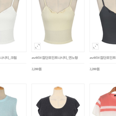
트나시티_크림
aw4454 접단포인트나시티_연노랑
aw4454 접단포인
2,200원
2,200원