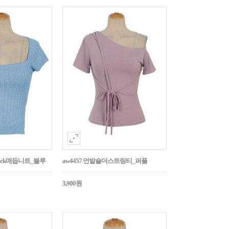
Back매듭니트_블루
aw4457 언발숄더스트링티_퍼플
3,900원