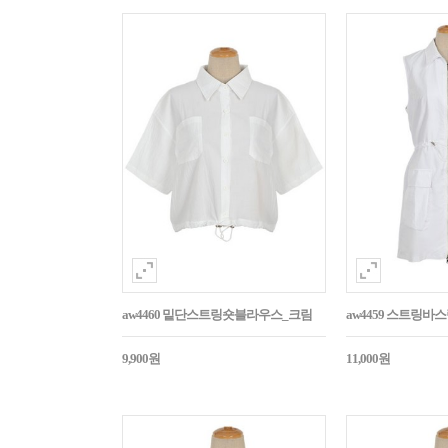
aw4460 밑단스트링숏블라우스_크림
aw4459 스트링
9,900원
11,000원