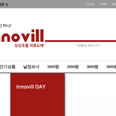
LOGIN
JOIN
M
* 주문취소 제한 *
* 상품up-date시간 *
인기상품
낱장코너
1000원
2000원
3000원
5000