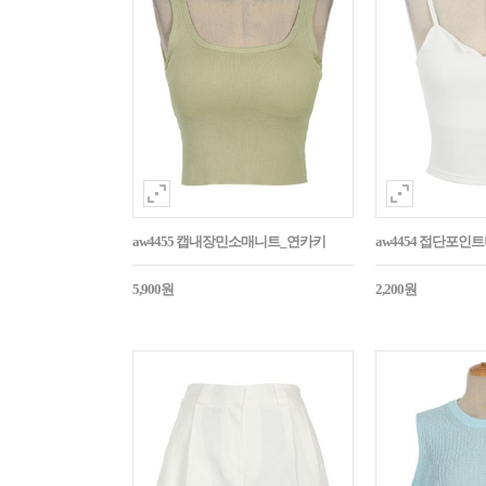
aw4455 캡내장민소매니트_연카키
aw4454 접단포인
5,900원
2,200원