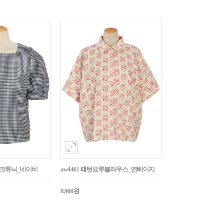
매체크튜닉_네이비
aw4461 패턴요루블라우스_연베이지
8,900원