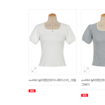
aw4464 실버팬던트미니레이스티_크림
aw4464 실버팬
그레이