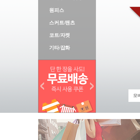
원피스
스커트/팬츠
코트/자켓
기타/잡화
모바