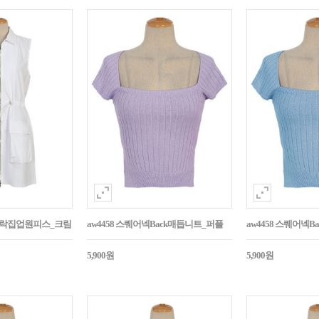
바스락집업원피스_크림
aw4458 스퀘어넥Back매듭니트_퍼플
aw4458 스퀘어넥
5,900원
5,900원