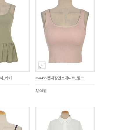
시티_카키
aw4455 캡내장민소매니트_핑크
5,900원