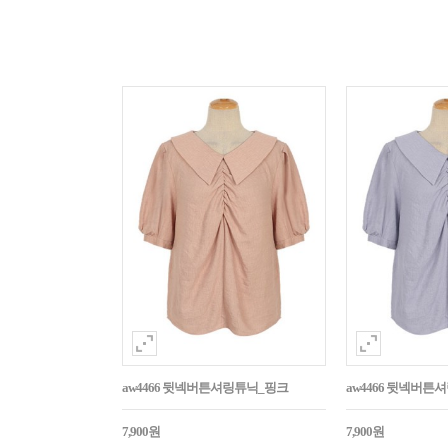
aw4466 뒷넥버튼셔링튜닉_핑크
aw4466 뒷넥버튼
7,900원
7,900원