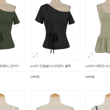
더스트링티_진카키
aw4457 언발숄더스트링티_블랙
aw4456 셔링끈나
3,900원
4,900원