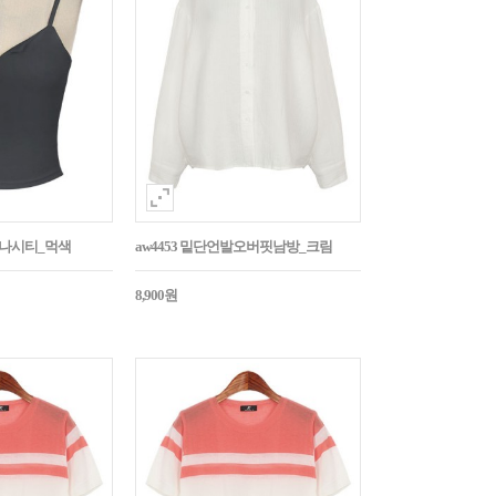
트나시티_먹색
aw4453 밑단언발오버핏남방_크림
8,900원