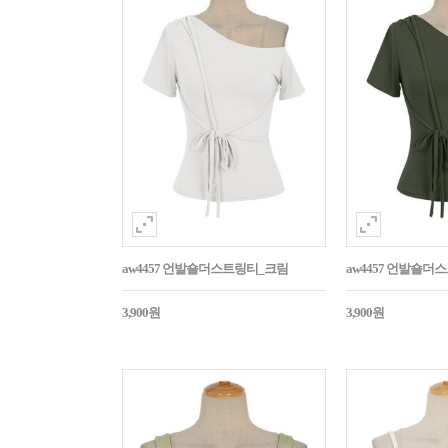
aw4457 언발숄더스트링티_크림
aw4457 언발숄
3,900원
3,900원