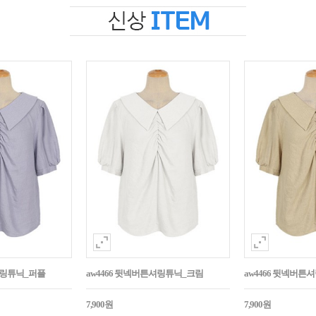
셔링튜닉_퍼플
aw4466 뒷넥버튼셔링튜닉_크림
aw4466 뒷넥버
7,900원
7,900원