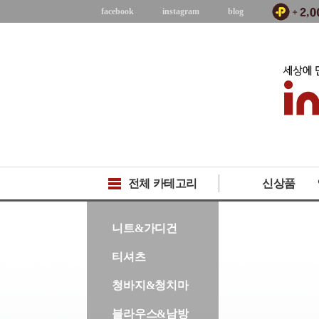
facebook
instagram
blog
전체 카테고리
신상품
-->
니트&가디건
티셔츠
청바지&청치마
블라우스&남방