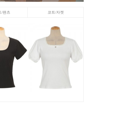
/팬츠
코트/자켓