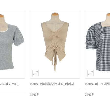
던트미니레이스티_
aw4463 센터셔링민소매티_베이지
aw4462 퍼프소
3,900원
7,900원