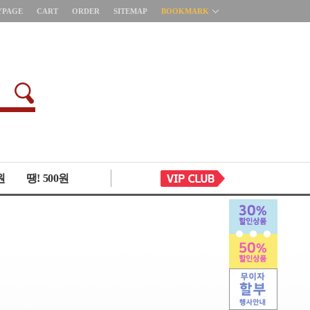
YPAGE
CART
ORDER
SITEMAP
BOOKMARK
원
땡! 500원