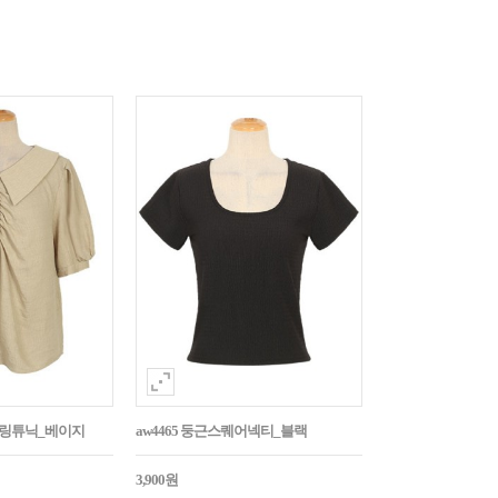
튼셔링튜닉_베이지
aw4465 둥근스퀘어넥티_블랙
3,900원