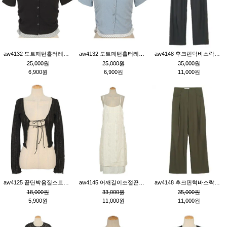
aw4132 도트패턴홀터레이어드St잔골지티_블랙
aw4132 도트패턴홀터레이어드St잔골지티_블루
aw4148 후크핀턱바스락팬츠_챠콜S
25,000원
25,000원
35,000원
6,900원
6,900원
11,000원
aw4125 끝단박음질스트랩오픈환편니트가디건_블랙
aw4145 어깨길이조절끈나시레이스러플원피스_아이보리
aw4148 후크핀턱바스락팬츠_카키M
18,000원
33,000원
35,000원
5,900원
11,000원
11,000원