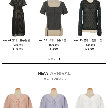
aw4144 뒷넥버튼부분밴딩레이어드비침원피스_블랙
aw4133 스퀘어버튼넥밑단줄잔골지환편티_챠콜
aw4129 물결박음질비침스판티_블랙
33,000원
15,000원
25,000원
11,000원
4,900원
5,900원
더보기 +
NEW
ARRIVAL
오늘의 신상품입니다