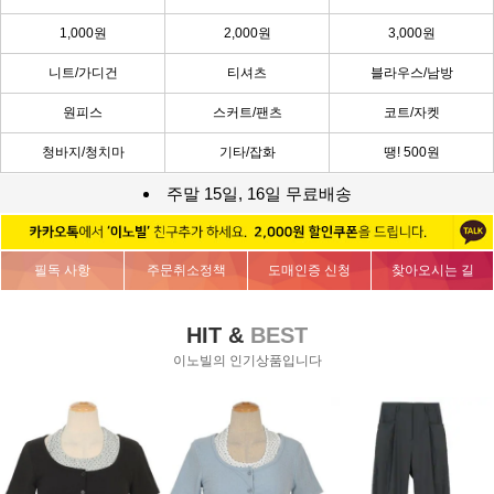
1,000원
2,000원
3,000원
니트/가디건
티셔츠
블라우스/남방
원피스
스커트/팬츠
코트/자켓
청바지/청치마
기타/잡화
땡! 500원
주말 15일, 16일 무료배송
필독 사항
주문취소정책
도매인증 신청
찾아오시는 길
HIT &
BEST
이노빌의 인기상품입니다