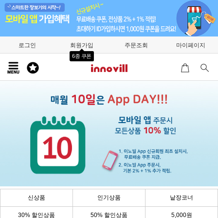
로그인
회원가입
주문조회
마이페이지
6종 쿠폰
신상품
인기상품
낱장코너
30% 할인상품
50% 할인상품
5,000원