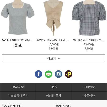
aw4464 실버팬던트미니레이스티_그레이
aw4463 센터셔링민소매티_베이지
aw4462 퍼프소매체크튜닉_네이비
(품절)
10,000원
23,000원
3,900원
7,900원
더보기 +
공지사항
Q&A
도매인증
이노빌 구매후기
상생점 문의
방문예약
CS CENTER
BANKING