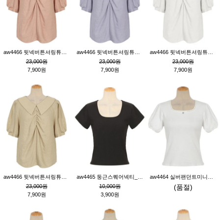
aw4466 뒷넥버튼셔링튜닉_핑크
aw4466 뒷넥버튼셔링튜닉_퍼플
aw4466 뒷넥버튼셔링튜닉_크림
23,000원
23,000원
23,000원
7,900원
7,900원
7,900원
aw4466 뒷넥버튼셔링튜닉_베이지
aw4465 둥근스퀘어넥티_블랙
aw4464 실버팬던트미니레이스티_크림
23,000원
10,000원
(품절)
7,900원
3,900원