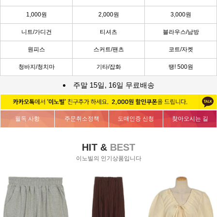
1,000원
2,000원
3,000원
니트/가디건
티셔츠
블라우스/남방
원피스
스커트/팬츠
코트/자켓
청바지/청치마
기타/잡화
땡! 500원
주말 15일, 16일 무료배송
필독 사항
주문취소정책
도매인증 신청
찾아오시는 길
HIT &
BEST
이노빌의 인기상품입니다