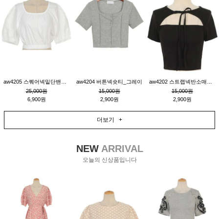
aw4205 스퀘어넥밑단밴딩숏블라우스_크림
aw4204 버튼넥숏티_그레이
aw4202 스트랩넥반소매숏티_블랙
25,000원
15,000원
15,000원
6,900원
2,900원
2,900원
더보기 +
NEW
ARRIVAL
오늘의 신상품입니다