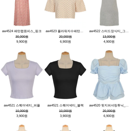
aw4524 패턴랩원피스_핑크
aw4523 플라워자수패턴튜닉_베이지
aw4522 스터드장식티_그레이
30,000원
20,000원
13,000원
9,900원
6,900원
4,900원
aw4521 스퀘어넥티_퍼플
aw4521 스퀘어넥티_블랙
aw4520 뒷지퍼셔링튜닉_블루
10,000원
10,000원
20,000원
3,900원
3,900원
6,900원