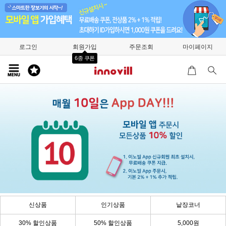
로그인
회원가입
주문조회
마이페이지
6종 쿠폰
신상품
인기상품
낱장코너
30% 할인상품
50% 할인상품
5,000원