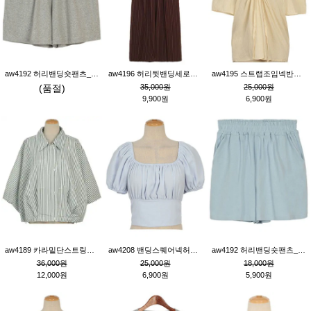
aw4192 허리밴딩숏팬츠_그레이
aw4196 허리뒷밴딩세로줄핀턱와이드팬츠_브라운
aw4195 스트랩조임넥반소매블라우스_연베이지
(품절)
35,000원
25,000원
9,900원
6,900원
aw4189 카라밑단스트링세로줄오버핏블라우스_크림
aw4208 밴딩스퀘어넥허리뒷트임블라우스_블루
aw4192 허리밴딩숏팬츠_블루
36,000원
25,000원
18,000원
12,000원
6,900원
5,900원