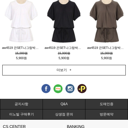
aw4519 끈SET나그랑박시티_크림
aw4519 끈SET나그랑박시티_블랙
aw4519 끈SET나그랑박시티_브라운
15,000원
15,000원
15,000원
5,900원
5,900원
5,900원
더보기 +
공지사항
Q&A
도매인증
이노빌 구매후기
상생점 문의
방문예약
CS CENTER
BANKING