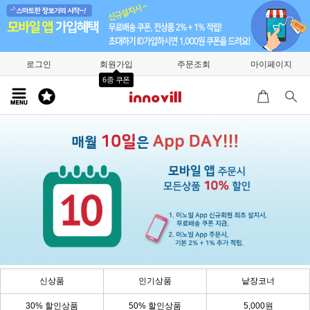
로그인
회원가입
주문조회
마이페이지
6종 쿠폰
신상품
인기상품
낱장코너
30% 할인상품
50% 할인상품
5,000원