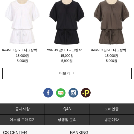
aw4519 끈SET나그랑박시티_크림
aw4519 끈SET나그랑박시티_블랙
aw4519 끈SET나그랑박시티_브라운
15,000원
15,000원
15,000원
5,900원
5,900원
5,900원
더보기 +
공지사항
Q&A
도매인증
이노빌 구매후기
상생점 문의
방문예약
CS CENTER
BANKING