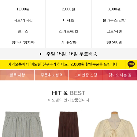
1,000원
2,000원
3,000원
니트/가디건
티셔츠
블라우스/남방
원피스
스커트/팬츠
코트/자켓
청바지/청치마
기타/잡화
땡! 500원
주말 15일, 16일 무료배송
필독 사항
주문취소정책
도매인증 신청
찾아오시는 길
HIT &
BEST
이노빌의 인기상품입니다