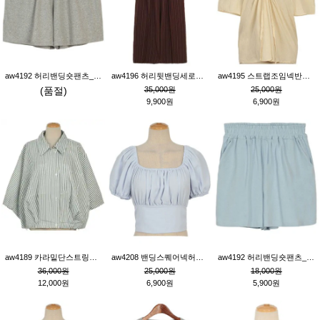
aw4192 허리밴딩숏팬츠_그레이
aw4196 허리뒷밴딩세로줄핀턱와이드팬츠_브라운
aw4195 스트랩조임넥반소매블라우스_연베이지
(품절)
35,000원
25,000원
9,900원
6,900원
aw4189 카라밑단스트링세로줄오버핏블라우스_크림
aw4208 밴딩스퀘어넥허리뒷트임블라우스_블루
aw4192 허리밴딩숏팬츠_블루
36,000원
25,000원
18,000원
12,000원
6,900원
5,900원