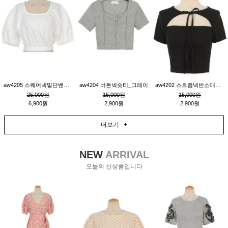
aw4205 스퀘어넥밑단밴딩숏블라우스_크림
aw4204 버튼넥숏티_그레이
aw4202 스트랩넥반소매숏티_블랙
25,000원
15,000원
15,000원
6,900원
2,900원
2,900원
더보기 +
NEW
ARRIVAL
오늘의 신상품입니다