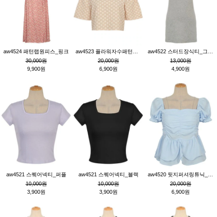
aw4524 패턴랩원피스_핑크
aw4523 플라워자수패턴튜닉_베이지
aw4522 스터드장식티_그레이
30,000원
20,000원
13,000원
9,900원
6,900원
4,900원
aw4521 스퀘어넥티_퍼플
aw4521 스퀘어넥티_블랙
aw4520 뒷지퍼셔링튜닉_블루
10,000원
10,000원
20,000원
3,900원
3,900원
6,900원