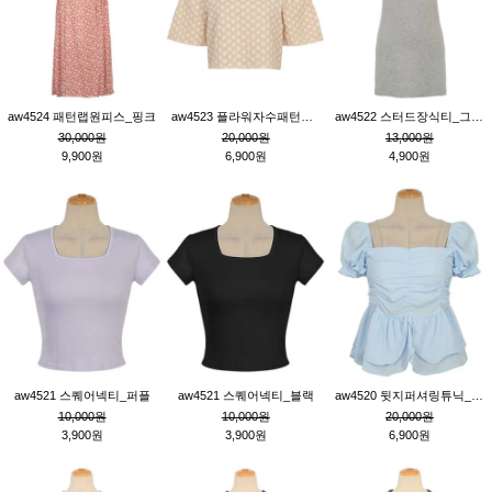
aw4524 패턴랩원피스_핑크
aw4523 플라워자수패턴튜닉_베이지
aw4522 스터드장식티_그레이
30,000원
20,000원
13,000원
9,900원
6,900원
4,900원
aw4521 스퀘어넥티_퍼플
aw4521 스퀘어넥티_블랙
aw4520 뒷지퍼셔링튜닉_블루
10,000원
10,000원
20,000원
3,900원
3,900원
6,900원