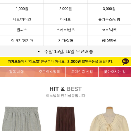
1,000원
2,000원
3,000원
니트/가디건
티셔츠
블라우스/남방
원피스
스커트/팬츠
코트/자켓
청바지/청치마
기타/잡화
땡! 500원
주말 15일, 16일 무료배송
필독 사항
주문취소정책
도매인증 신청
찾아오시는 길
HIT &
BEST
이노빌의 인기상품입니다