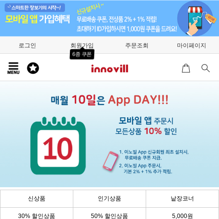
로그인
회원가입
주문조회
마이페이지
6종 쿠폰
신상품
인기상품
낱장코너
30% 할인상품
50% 할인상품
5,000원