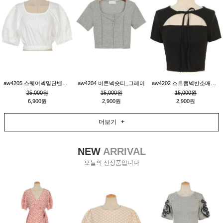
aw4205 스퀘어넥밑단밴딩숏블라우스_크림
aw4204 버튼넥숏티_그레이
aw4202 스트랩넥반소매숏티_블랙
25,000원
15,000원
15,000원
6,900원
2,900원
2,900원
더보기 +
NEW
ARRIVAL
오늘의 신상품입니다