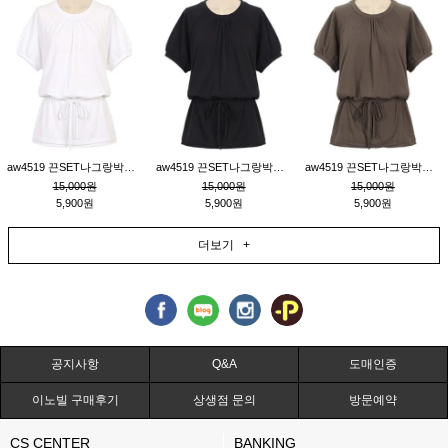
aw4519 끈SET나그랑박시티_크림
aw4519 끈SET나그랑박시티_블랙
aw4519 끈SET나그랑박시티_브라운
15,000원
15,000원
15,000원
5,900원
5,900원
5,900원
더보기 +
공지사항
Q&A
도매인증
이노빌 구매후기
상생점 문의
방문예약
CS CENTER
BANKING