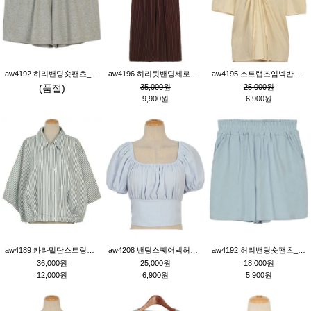
aw4192 허리밴딩숏팬츠_그레이
aw4196 허리뒷밴딩세로줄핀턱와이드팬츠_브라운
aw4195 스트랩조임넥반소매블라우스_연베이지
(품절)
35,000원
25,000원
9,900원
6,900원
aw4189 카라밑단스트링세로줄오버핏블라우스_크림
aw4208 밴딩스퀘어넥허리뒷트임블라우스_블루
aw4192 허리밴딩숏팬츠_블루
36,000원
25,000원
18,000원
12,000원
6,900원
5,900원