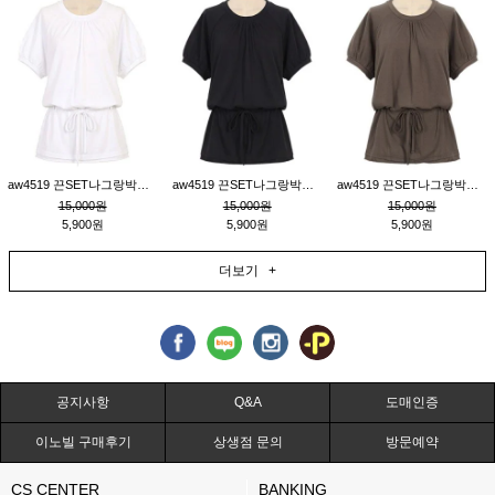
aw4519 끈SET나그랑박시티_크림
aw4519 끈SET나그랑박시티_블랙
aw4519 끈SET나그랑박시티_브라운
15,000원
15,000원
15,000원
5,900원
5,900원
5,900원
더보기 +
공지사항
Q&A
도매인증
이노빌 구매후기
상생점 문의
방문예약
CS CENTER
BANKING