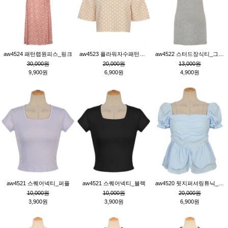
aw4524 패턴랩원피스_핑크
aw4523 플라워자수패턴튜닉_베이지
aw4522 스터드장식티_그레이
30,000원
20,000원
13,000원
9,900원
6,900원
4,900원
aw4521 스퀘어넥티_퍼플
aw4521 스퀘어넥티_블랙
aw4520 뒷지퍼셔링튜닉_블루
10,000원
10,000원
20,000원
3,900원
3,900원
6,900원