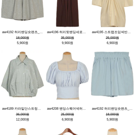
aw4192 허리밴딩숏팬츠_그레이
aw4196 허리뒷밴딩세로줄핀턱와이드팬츠_브라운
aw4195 스트랩조임넥반소매블라우스_연베이지
18,000원
35,000원
25,000원
5,900원
9,900원
6,900원
aw4189 카라밑단스트링세로줄오버핏블라우스_크림
aw4208 밴딩스퀘어넥허리뒷트임블라우스_블루
aw4192 허리밴딩숏팬츠_블루
36,000원
25,000원
18,000원
12,000원
6,900원
5,900원