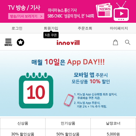
로그인
회원가입
주문조회
마이페이지
6종 쿠폰
신상품
인기상품
낱장코너
30% 할인상품
50% 할인상품
5,000원