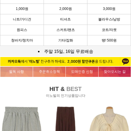
1,000원
2,000원
3,000원
니트/가디건
티셔츠
블라우스/남방
원피스
스커트/팬츠
코트/자켓
청바지/청치마
기타/잡화
땡! 500원
주말 15일, 16일 무료배송
필독 사항
주문취소정책
도매인증 신청
찾아오시는 길
HIT &
BEST
이노빌의 인기상품입니다