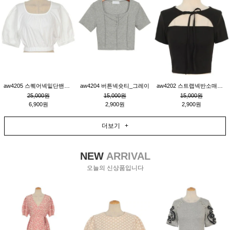
aw4205 스퀘어넥밑단밴딩숏블라우스_크림
aw4204 버튼넥숏티_그레이
aw4202 스트랩넥반소매숏티_블랙
25,000원
15,000원
15,000원
6,900원
2,900원
2,900원
더보기 +
NEW
ARRIVAL
오늘의 신상품입니다