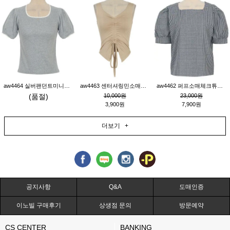
aw4464 실버팬던트미니레이스티_그레이
aw4463 센터셔링민소매티_베이지
aw4462 퍼프소매체크튜닉_네이비
(품절)
10,000원
23,000원
3,900원
7,900원
더보기 +
공지사항
Q&A
도매인증
이노빌 구매후기
상생점 문의
방문예약
CS CENTER
BANKING