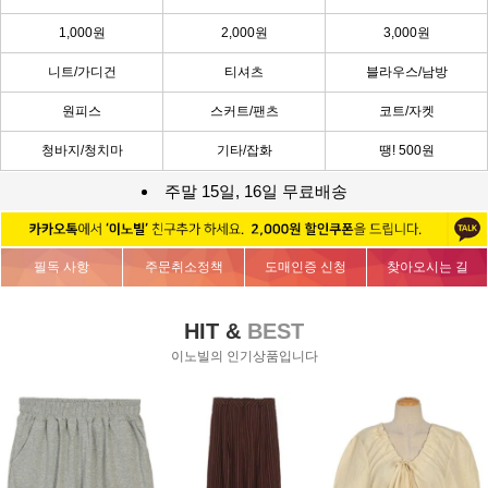
1,000원
2,000원
3,000원
니트/가디건
티셔츠
블라우스/남방
원피스
스커트/팬츠
코트/자켓
청바지/청치마
기타/잡화
땡! 500원
주말 15일, 16일 무료배송
필독 사항
주문취소정책
도매인증 신청
찾아오시는 길
HIT &
BEST
이노빌의 인기상품입니다