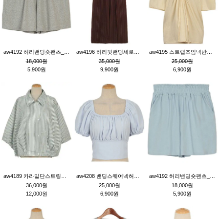
aw4192 허리밴딩숏팬츠_그레이
aw4196 허리뒷밴딩세로줄핀턱와이드팬츠_브라운
aw4195 스트랩조임넥반소매블라우스_연베이지
18,000원
35,000원
25,000원
5,900원
9,900원
6,900원
aw4189 카라밑단스트링세로줄오버핏블라우스_크림
aw4208 밴딩스퀘어넥허리뒷트임블라우스_블루
aw4192 허리밴딩숏팬츠_블루
36,000원
25,000원
18,000원
12,000원
6,900원
5,900원