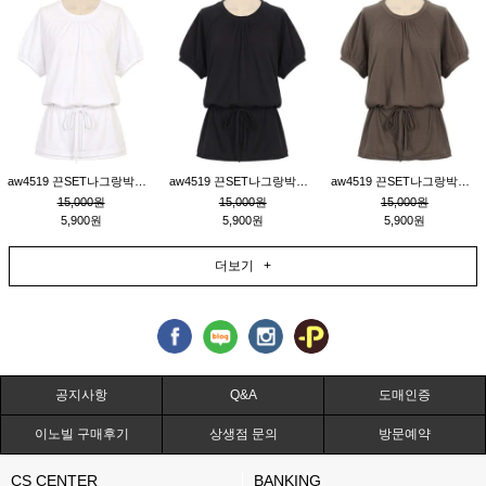
aw4519 끈SET나그랑박시티_크림
aw4519 끈SET나그랑박시티_블랙
aw4519 끈SET나그랑박시티_브라운
15,000원
15,000원
15,000원
5,900원
5,900원
5,900원
더보기 +
공지사항
Q&A
도매인증
이노빌 구매후기
상생점 문의
방문예약
CS CENTER
BANKING