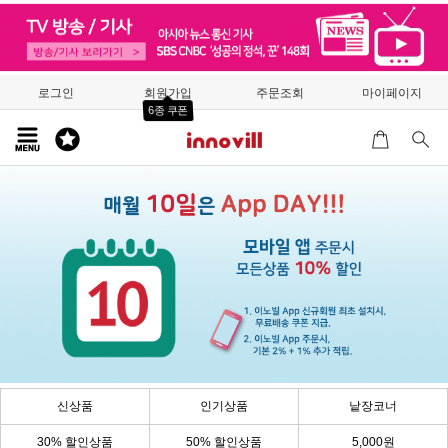
로그인
회원가입
주문조회
마이페이지
6종 쿠폰
신상품
인기상품
낱장코너
30% 할인상품
50% 할인상품
5,000원