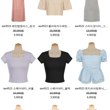
aw4524 패턴랩원피스_핑크
aw4523 플라워자수패턴튜닉_베이지
aw4522 스터드장식티_그레이
30,000원
20,000원
13,000원
9,900원
6,900원
4,900원
aw4521 스퀘어넥티_퍼플
aw4521 스퀘어넥티_블랙
aw4520 뒷지퍼셔링튜닉_블루
10,000원
10,000원
20,000원
3,900원
3,900원
6,900원