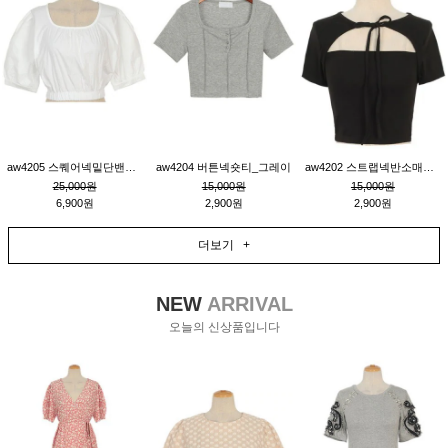
aw4205 스퀘어넥밑단밴딩숏블라우스_크림
aw4204 버튼넥숏티_그레이
aw4202 스트랩넥반소매숏티_블랙
25,000원
15,000원
15,000원
6,900원
2,900원
2,900원
더보기 +
NEW
ARRIVAL
오늘의 신상품입니다