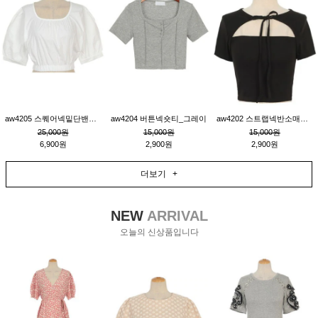
aw4205 스퀘어넥밑단밴딩숏블라우스_크림
aw4204 버튼넥숏티_그레이
aw4202 스트랩넥반소매숏티_블랙
25,000원
15,000원
15,000원
6,900원
2,900원
2,900원
더보기 +
NEW
ARRIVAL
오늘의 신상품입니다