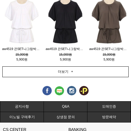
aw4519 끈SET나그랑박시티_크림
aw4519 끈SET나그랑박시티_블랙
aw4519 끈SET나그랑박시티_브라운
15,000원
15,000원
15,000원
5,900원
5,900원
5,900원
더보기 +
공지사항
Q&A
도매인증
이노빌 구매후기
상생점 문의
방문예약
CS CENTER
BANKING