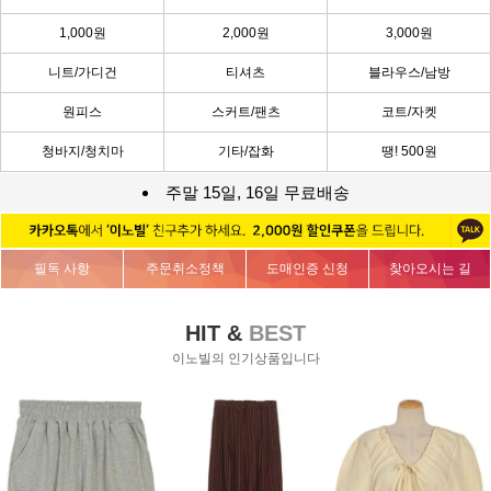
1,000원
2,000원
3,000원
니트/가디건
티셔츠
블라우스/남방
원피스
스커트/팬츠
코트/자켓
청바지/청치마
기타/잡화
땡! 500원
주말 15일, 16일 무료배송
필독 사항
주문취소정책
도매인증 신청
찾아오시는 길
HIT &
BEST
이노빌의 인기상품입니다