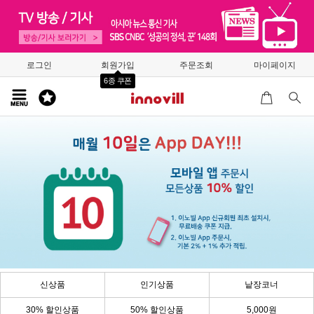
로그인
회원가입
주문조회
마이페이지
6종 쿠폰
신상품
인기상품
낱장코너
30% 할인상품
50% 할인상품
5,000원