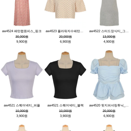
aw4524 패턴랩원피스_핑크
aw4523 플라워자수패턴튜닉_베이지
aw4522 스터드장식티_그레이
30,000원
20,000원
13,000원
9,900원
6,900원
4,900원
aw4521 스퀘어넥티_퍼플
aw4521 스퀘어넥티_블랙
aw4520 뒷지퍼셔링튜닉_블루
10,000원
10,000원
20,000원
3,900원
3,900원
6,900원