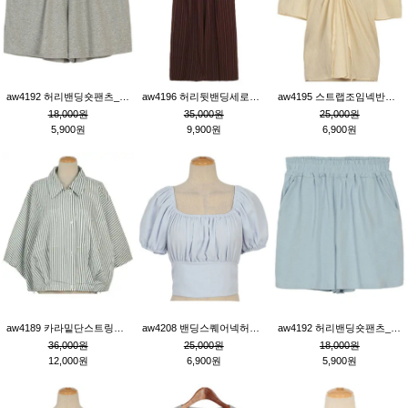
aw4192 허리밴딩숏팬츠_그레이
aw4196 허리뒷밴딩세로줄핀턱와이드팬츠_브라운
aw4195 스트랩조임넥반소매블라우스_연베이지
18,000원
35,000원
25,000원
5,900원
9,900원
6,900원
aw4189 카라밑단스트링세로줄오버핏블라우스_크림
aw4208 밴딩스퀘어넥허리뒷트임블라우스_블루
aw4192 허리밴딩숏팬츠_블루
36,000원
25,000원
18,000원
12,000원
6,900원
5,900원