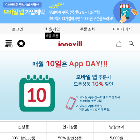
로그인
회원가입
주문조회
마이페이지
6종 쿠폰
신상품
인기상품
낱장코너
30% 할인상품
50% 할인상품
5,000원