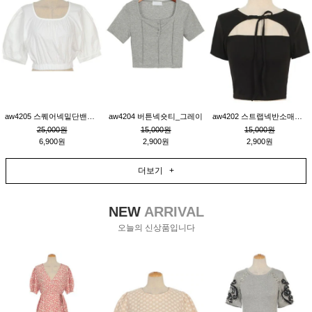
aw4205 스퀘어넥밑단밴딩숏블라우스_크림
aw4204 버튼넥숏티_그레이
aw4202 스트랩넥반소매숏티_블랙
25,000원
15,000원
15,000원
6,900원
2,900원
2,900원
더보기 +
NEW
ARRIVAL
오늘의 신상품입니다