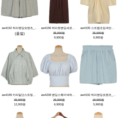
aw4192 허리밴딩숏팬츠_그레이
aw4196 허리뒷밴딩세로줄핀턱와이드팬츠_브라운
aw4195 스트랩조임넥반소매블라우스_연베이지
(품절)
35,000원
25,000원
9,900원
6,900원
aw4189 카라밑단스트링세로줄오버핏블라우스_크림
aw4208 밴딩스퀘어넥허리뒷트임블라우스_블루
aw4192 허리밴딩숏팬츠_블루
36,000원
25,000원
18,000원
12,000원
6,900원
5,900원