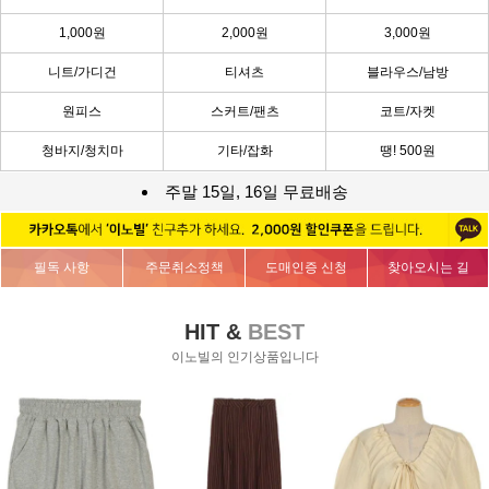
1,000원
2,000원
3,000원
니트/가디건
티셔츠
블라우스/남방
원피스
스커트/팬츠
코트/자켓
청바지/청치마
기타/잡화
땡! 500원
주말 15일, 16일 무료배송
필독 사항
주문취소정책
도매인증 신청
찾아오시는 길
HIT &
BEST
이노빌의 인기상품입니다