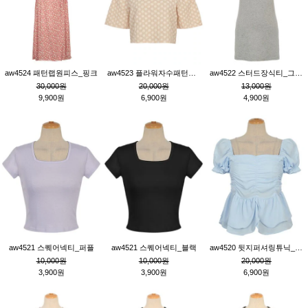
aw4524 패턴랩원피스_핑크
aw4523 플라워자수패턴튜닉_베이지
aw4522 스터드장식티_그레이
30,000원
20,000원
13,000원
9,900원
6,900원
4,900원
aw4521 스퀘어넥티_퍼플
aw4521 스퀘어넥티_블랙
aw4520 뒷지퍼셔링튜닉_블루
10,000원
10,000원
20,000원
3,900원
3,900원
6,900원