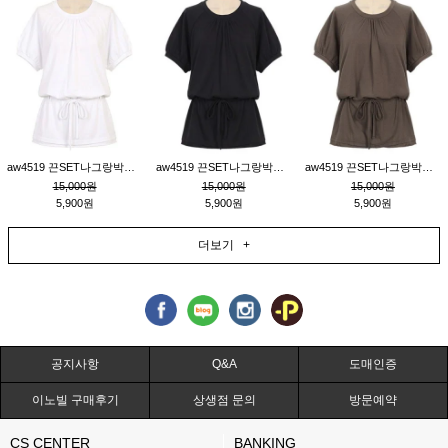
aw4519 끈SET나그랑박시티_크림
aw4519 끈SET나그랑박시티_블랙
aw4519 끈SET나그랑박시티_브라운
15,000원
15,000원
15,000원
5,900원
5,900원
5,900원
더보기 +
공지사항
Q&A
도매인증
이노빌 구매후기
상생점 문의
방문예약
CS CENTER
BANKING