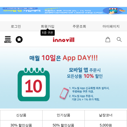
로그인
회원가입
주문조회
마이페이지
6종 쿠폰
신상품
인기상품
낱장코너
30% 할인상품
50% 할인상품
5,000원