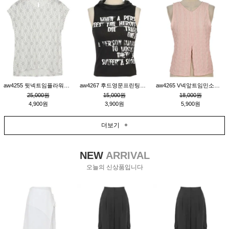
aw4255 뒷넥트임플라워패턴티_크림
aw4267 후드영문프린팅민소매티_블랙
aw4265 V넥앞트임민소매티블라우스_핑크
25,000원
15,000원
18,000원
4,900원
3,900원
5,900원
더보기 +
NEW
ARRIVAL
오늘의 신상품입니다