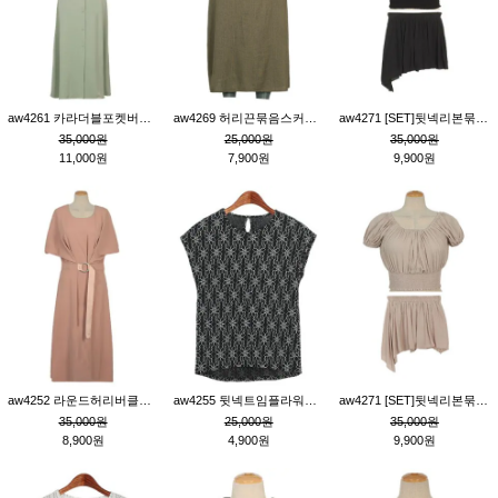
aw4261 카라더블포켓버튼원피스_카키
aw4269 허리끈묶음스커트_카키
aw4271 [SET]뒷넥리본묶음부분밴딩숏블라우스&허리밴딩스커트팬츠_블랙
35,000원
25,000원
35,000원
11,000원
7,900원
9,900원
aw4252 라운드허리버클원피스_핑크
aw4255 뒷넥트임플라워패턴티_블랙
aw4271 [SET]뒷넥리본묶음부분밴딩숏블라우스&허리밴딩스커트팬츠_베이지
35,000원
25,000원
35,000원
8,900원
4,900원
9,900원