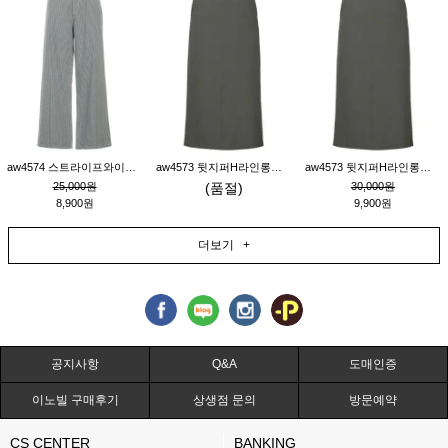
aw4574 스트라이프와이드팬츠_챠콜M
aw4573 뒷지퍼H라인롱스커트_연고동M
aw4573 뒷지퍼H라인롱스커트_연고동S
25,000원
(품절)
30,000원
8,900원
9,900원
더보기 +
공지사항
Q&A
도매인증
이노빌 구매후기
상생점 문의
방문예약
CS CENTER
BANKING