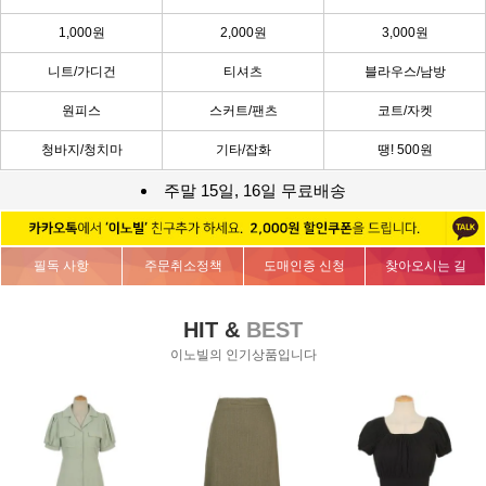
1,000원
2,000원
3,000원
니트/가디건
티셔츠
블라우스/남방
원피스
스커트/팬츠
코트/자켓
청바지/청치마
기타/잡화
땡! 500원
주말 15일, 16일 무료배송
필독 사항
주문취소정책
도매인증 신청
찾아오시는 길
HIT &
BEST
이노빌의 인기상품입니다