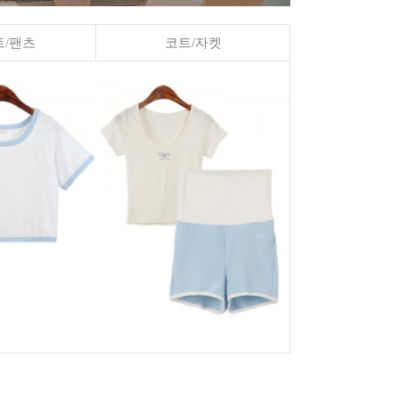
/팬츠
코트/자켓