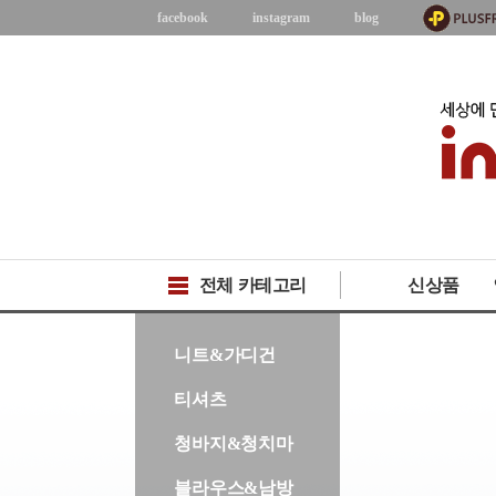
facebook
instagram
blog
전체 카테고리
신상품
-->
니트&가디건
티셔츠
청바지&청치마
블라우스&남방