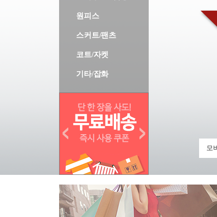
원피스
스커트/팬츠
코트/자켓
기타/잡화
모바