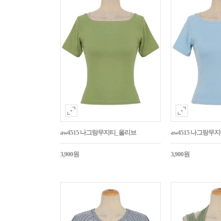
aw4515 나그랑무지티_올리브
aw4515 나그랑무
3,900원
3,900원