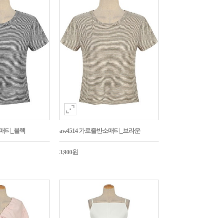
소매티_블랙
aw4514 가로줄반소매티_브라운
3,900원