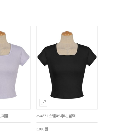
티_퍼플
aw4521 스퀘어넥티_블랙
3,900원