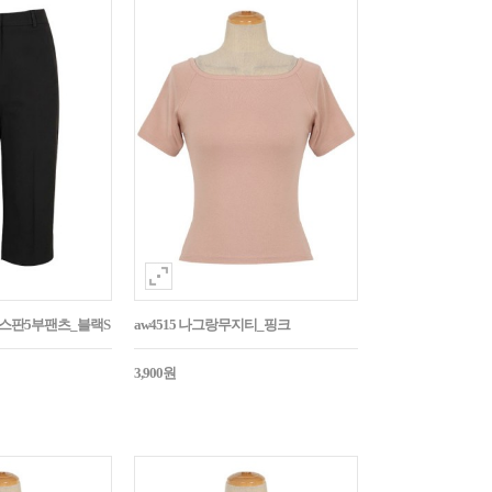
임스판5부팬츠_블랙S
aw4515 나그랑무지티_핑크
3,900원