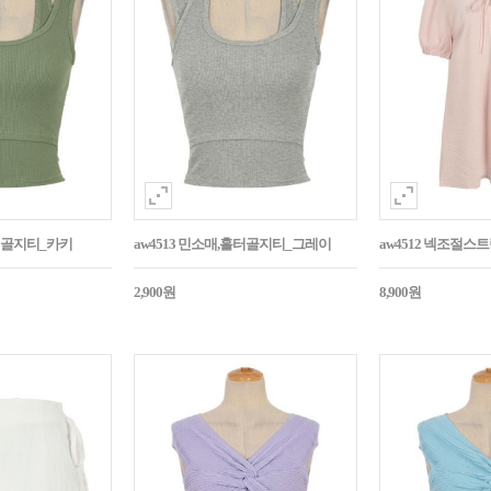
홀터골지티_카키
aw4513 민소매,홀터골지티_그레이
aw4512 넥조절
2,900원
8,900원