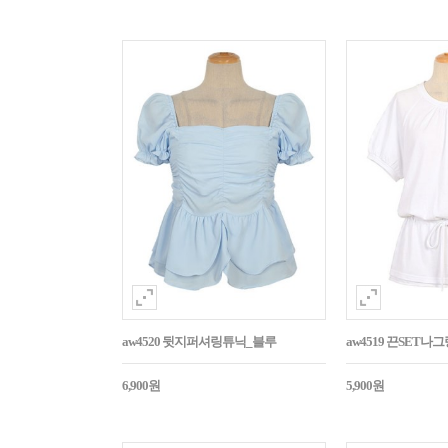
aw4520 뒷지퍼셔링튜닉_블루
aw4519 끈SET
6,900원
5,900원