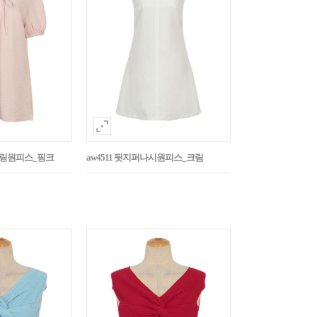
스트링원피스_핑크
aw4511 뒷지퍼나시원피스_크림