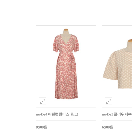
aw4524 패턴랩원피스_핑크
aw4523 플라워
9,900원
6,900원