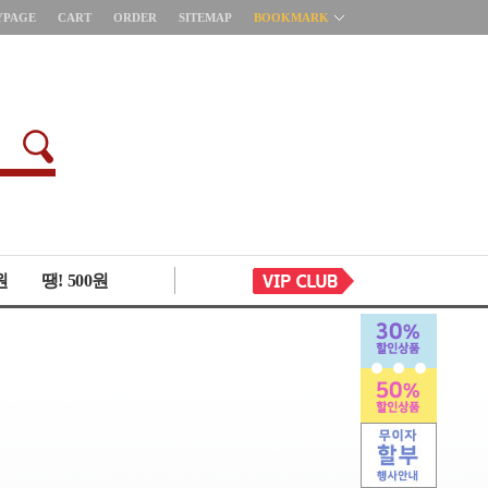
YPAGE
CART
ORDER
SITEMAP
BOOKMARK
원
땡! 500원