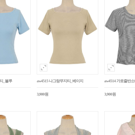
지티_블루
aw4515 나그랑무지티_베이지
aw4514 가로줄반
3,900원
3,900원