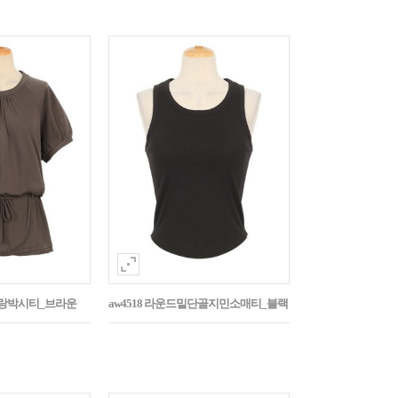
나그랑박시티_브라운
aw4518 라운드밑단골지민소매티_블랙