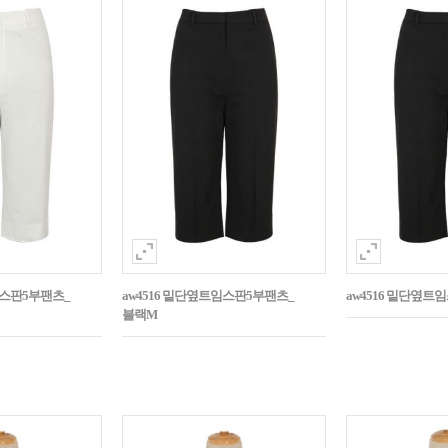
임스판5부팬츠_
aw4516 밑단옆트임스판5부팬츠_
aw4516 밑단옆트
블랙M