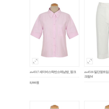
aw4517 세미바스락반소매남방_핑크
aw4516 밑단옆트
크림M
8,900원