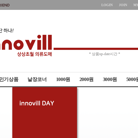
LOGIN
JOIN
M
* 주문취소 제한 *
* 상품up-date시간 *
인기상품
낱장코너
1000원
2000원
3000원
5000