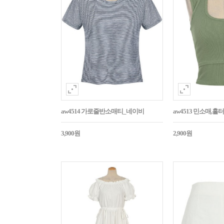
aw4514 가로줄반소매티_네이비
aw4513 민소매,
3,900원
2,900원