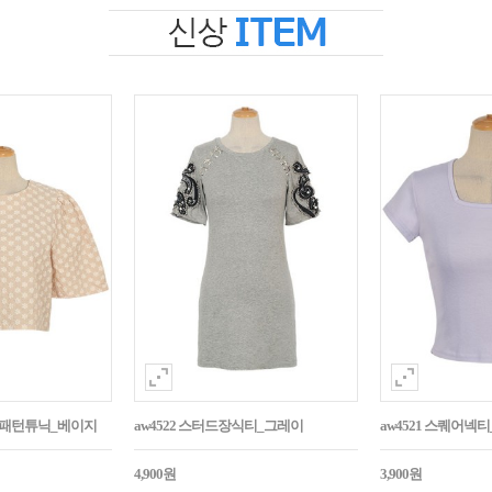
자수패턴튜닉_베이지
aw4522 스터드장식티_그레이
aw4521 스퀘어넥
4,900원
3,900원