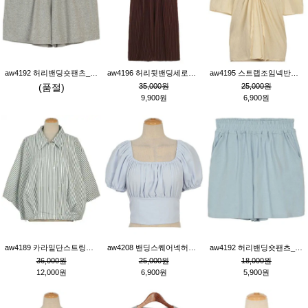
aw4192 허리밴딩숏팬츠_그레이
aw4196 허리뒷밴딩세로줄핀턱와이드팬츠_브라운
aw4195 스트랩조임넥반소매블라우스_연베이지
(품절)
35,000원
25,000원
9,900원
6,900원
aw4189 카라밑단스트링세로줄오버핏블라우스_크림
aw4208 밴딩스퀘어넥허리뒷트임블라우스_블루
aw4192 허리밴딩숏팬츠_블루
36,000원
25,000원
18,000원
12,000원
6,900원
5,900원