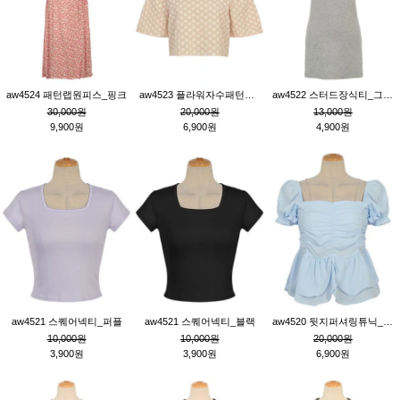
aw4524 패턴랩원피스_핑크
aw4523 플라워자수패턴튜닉_베이지
aw4522 스터드장식티_그레이
30,000원
20,000원
13,000원
9,900원
6,900원
4,900원
aw4521 스퀘어넥티_퍼플
aw4521 스퀘어넥티_블랙
aw4520 뒷지퍼셔링튜닉_블루
10,000원
10,000원
20,000원
3,900원
3,900원
6,900원