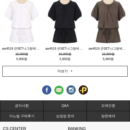
aw4519 끈SET나그랑박시티_크림
aw4519 끈SET나그랑박시티_블랙
aw4519 끈SET나그랑박시티_브라운
15,000원
15,000원
15,000원
5,900원
5,900원
5,900원
더보기 +
공지사항
Q&A
도매인증
이노빌 구매후기
상생점 문의
방문예약
CS CENTER
BANKING