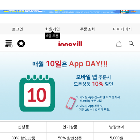
로그인
회원가입
주문조회
마이페이지
6종 쿠폰
신상품
인기상품
낱장코너
30% 할인상품
50% 할인상품
5,000원