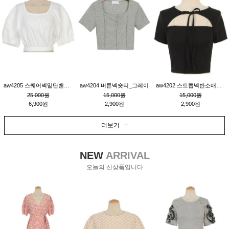
aw4205 스퀘어넥밑단밴딩숏블라우스_크림
aw4204 버튼넥숏티_그레이
aw4202 스트랩넥반소매숏티_블랙
25,000원
15,000원
15,000원
6,900원
2,900원
2,900원
더보기 +
NEW
ARRIVAL
오늘의 신상품입니다