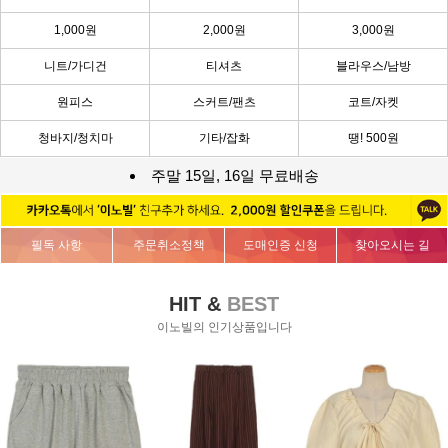
1,000원
2,000원
3,000원
니트/가디건
티셔츠
블라우스/남방
원피스
스커트/팬츠
코트/자켓
청바지/청치마
기타/잡화
땡! 500원
주말 15일, 16일 무료배송
필독 사항
주문취소정책
도매인증 신청
찾아오시는 길
HIT &
BEST
이노빌의 인기상품입니다