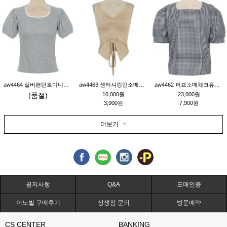
aw4464 실버팬던트미니레이스티_그레이
aw4463 센터셔링민소매티_베이지
aw4462 퍼프소매체크튜닉_네이비
(품절)
10,000원
23,000원
3,900원
7,900원
더보기 +
공지사항
Q&A
도매인증
이노빌 구매후기
상생점 문의
방문예약
CS CENTER
BANKING