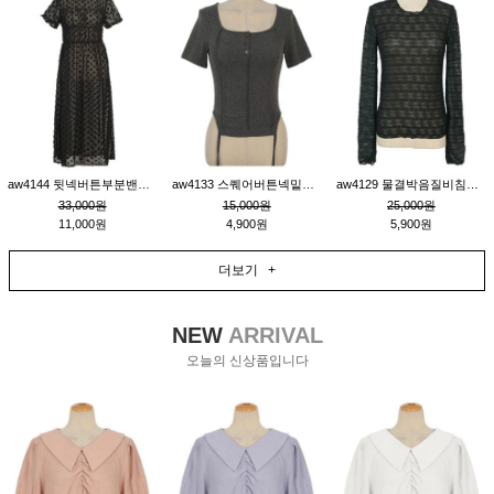
aw4144 뒷넥버튼부분밴딩레이어드비침원피스_블랙
aw4133 스퀘어버튼넥밑단줄잔골지환편티_챠콜
aw4129 물결박음질비침스판티_블랙
33,000원
15,000원
25,000원
11,000원
4,900원
5,900원
더보기 +
NEW
ARRIVAL
오늘의 신상품입니다