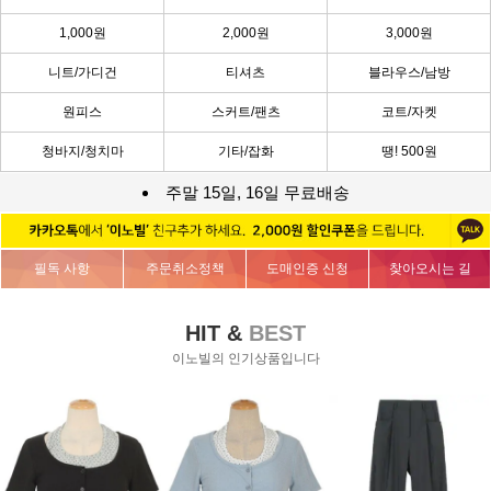
1,000원
2,000원
3,000원
니트/가디건
티셔츠
블라우스/남방
원피스
스커트/팬츠
코트/자켓
청바지/청치마
기타/잡화
땡! 500원
주말 15일, 16일 무료배송
필독 사항
주문취소정책
도매인증 신청
찾아오시는 길
HIT &
BEST
이노빌의 인기상품입니다