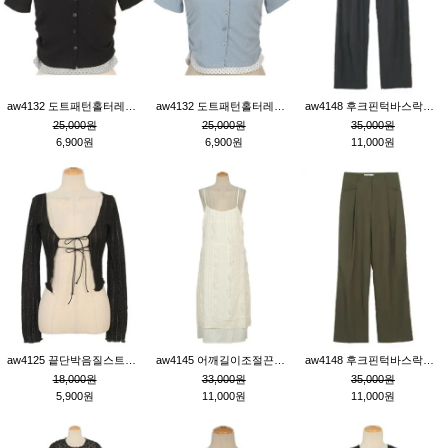
aw4132 도트패턴홀터레이어드St잔골지티_블랙
aw4132 도트패턴홀터레이어드St잔골지티_블루
aw4148 후크핀턱바스락팬츠_챠콜S
25,000원
25,000원
35,000원
6,900원
6,900원
11,000원
aw4125 끝단박음질스트랩오픈환편니트가디건_블랙
aw4145 어깨길이조절끈나시레이스러플원피스_아이보리
aw4148 후크핀턱바스락팬츠_카키M
18,000원
33,000원
35,000원
5,900원
11,000원
11,000원