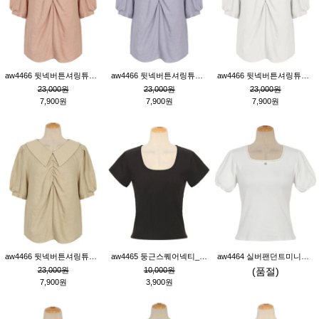
aw4466 뒷넥버튼셔링튜닉_핑크
aw4466 뒷넥버튼셔링튜닉_퍼플
aw4466 뒷넥버튼셔링튜닉_크림
23,000원
23,000원
23,000원
7,900원
7,900원
7,900원
aw4466 뒷넥버튼셔링튜닉_베이지
aw4465 둥근스퀘어넥티_블랙
aw4464 실버팬던트미니레이스티_크림
23,000원
10,000원
(품절)
7,900원
3,900원