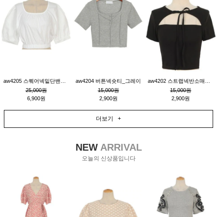
aw4205 스퀘어넥밑단밴딩숏블라우스_크림
aw4204 버튼넥숏티_그레이
aw4202 스트랩넥반소매숏티_블랙
25,000원
15,000원
15,000원
6,900원
2,900원
2,900원
더보기 +
NEW
ARRIVAL
오늘의 신상품입니다