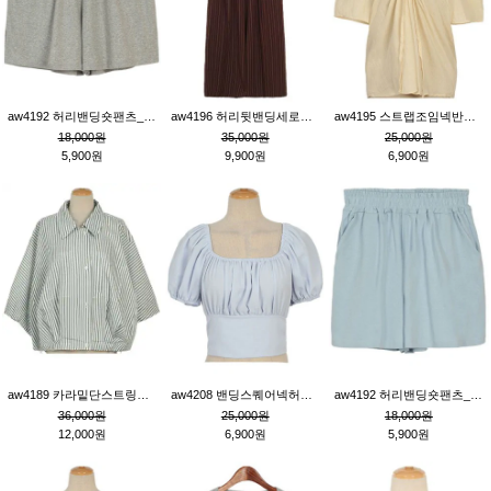
aw4192 허리밴딩숏팬츠_그레이
aw4196 허리뒷밴딩세로줄핀턱와이드팬츠_브라운
aw4195 스트랩조임넥반소매블라우스_연베이지
18,000원
35,000원
25,000원
5,900원
9,900원
6,900원
aw4189 카라밑단스트링세로줄오버핏블라우스_크림
aw4208 밴딩스퀘어넥허리뒷트임블라우스_블루
aw4192 허리밴딩숏팬츠_블루
36,000원
25,000원
18,000원
12,000원
6,900원
5,900원