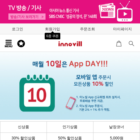
로그인
회원가입
주문조회
마이페이지
6종 쿠폰
신상품
인기상품
낱장코너
30% 할인상품
50% 할인상품
5,000원