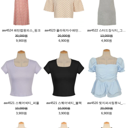
aw4524 패턴랩원피스_핑크
aw4523 플라워자수패턴튜닉_베이지
aw4522 스터드장식티_그레이
30,000원
20,000원
13,000원
9,900원
6,900원
4,900원
aw4521 스퀘어넥티_퍼플
aw4521 스퀘어넥티_블랙
aw4520 뒷지퍼셔링튜닉_블루
10,000원
10,000원
20,000원
3,900원
3,900원
6,900원