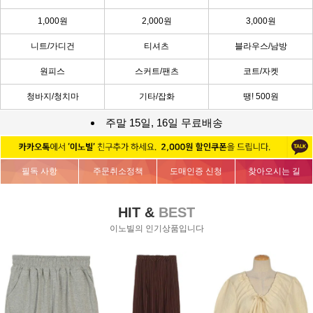
1,000원
2,000원
3,000원
니트/가디건
티셔츠
블라우스/남방
원피스
스커트/팬츠
코트/자켓
청바지/청치마
기타/잡화
땡! 500원
주말 15일, 16일 무료배송
필독 사항
주문취소정책
도매인증 신청
찾아오시는 길
HIT &
BEST
이노빌의 인기상품입니다