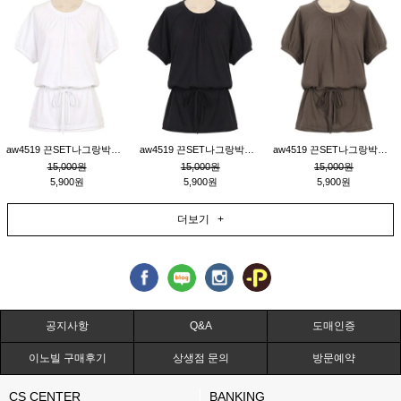
aw4519 끈SET나그랑박시티_크림
aw4519 끈SET나그랑박시티_블랙
aw4519 끈SET나그랑박시티_브라운
15,000원
15,000원
15,000원
5,900원
5,900원
5,900원
더보기 +
공지사항
Q&A
도매인증
이노빌 구매후기
상생점 문의
방문예약
CS CENTER
BANKING