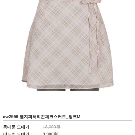
aw2599 옆지퍼허리끈체크스커트_핑크M
동대문 도매가
18,000원
이노빌 도매가
3,900
원