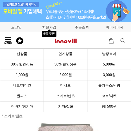
로그인
회원가입
주문조회
마이페이지
6종 쿠폰
신상품
인기상품
낱장코너
30% 할인상품
50% 할인상품
5,000원
1,000원
2,000원
3,000원
니트/가디건
티셔츠
블라우스/남방
원피스
스커트/팬츠
코트/자켓
청바지/청치마
기타/잡화
땡! 500원
* 스커트/팬츠