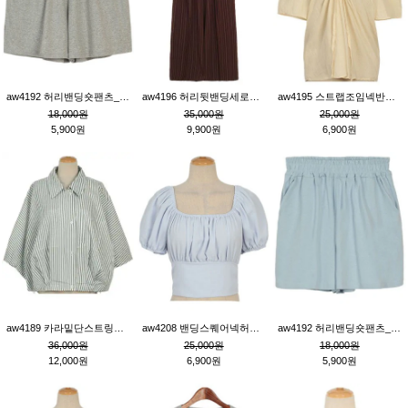
aw4192 허리밴딩숏팬츠_그레이
aw4196 허리뒷밴딩세로줄핀턱와이드팬츠_브라운
aw4195 스트랩조임넥반소매블라우스_연베이지
18,000원
35,000원
25,000원
5,900원
9,900원
6,900원
aw4189 카라밑단스트링세로줄오버핏블라우스_크림
aw4208 밴딩스퀘어넥허리뒷트임블라우스_블루
aw4192 허리밴딩숏팬츠_블루
36,000원
25,000원
18,000원
12,000원
6,900원
5,900원