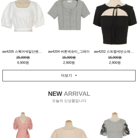
aw4205 스퀘어넥밑단밴딩숏블라우스_크림
aw4204 버튼넥숏티_그레이
aw4202 스트랩넥반소매숏티_블랙
25,000원
15,000원
15,000원
6,900원
2,900원
2,900원
더보기 +
NEW
ARRIVAL
오늘의 신상품입니다