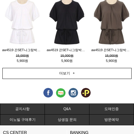
aw4519 끈SET나그랑박시티_크림
aw4519 끈SET나그랑박시티_블랙
aw4519 끈SET나그랑박시티_브라운
15,000원
15,000원
15,000원
5,900원
5,900원
5,900원
더보기 +
공지사항
Q&A
도매인증
이노빌 구매후기
상생점 문의
방문예약
CS CENTER
BANKING