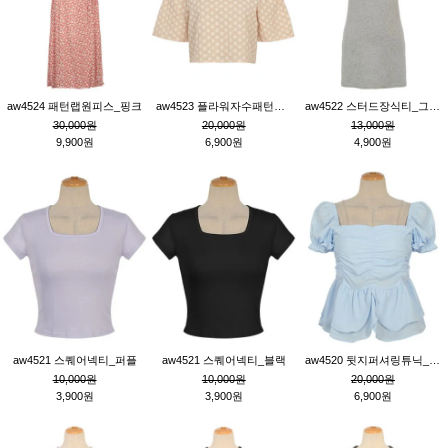
aw4524 패턴랩원피스_핑크
aw4523 플라워자수패턴튜닉_베이지
aw4522 스터드장식티_그레이
30,000원
20,000원
13,000원
9,900원
6,900원
4,900원
aw4521 스퀘어넥티_퍼플
aw4521 스퀘어넥티_블랙
aw4520 뒷지퍼셔링튜닉_블루
10,000원
10,000원
20,000원
3,900원
3,900원
6,900원