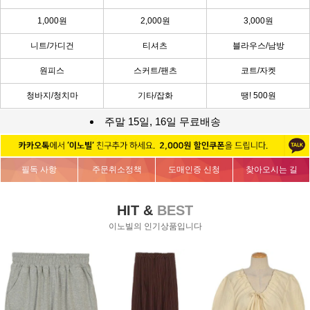
1,000원
2,000원
3,000원
니트/가디건
티셔츠
블라우스/남방
원피스
스커트/팬츠
코트/자켓
청바지/청치마
기타/잡화
땡! 500원
주말 15일, 16일 무료배송
필독 사항
주문취소정책
도매인증 신청
찾아오시는 길
HIT &
BEST
이노빌의 인기상품입니다