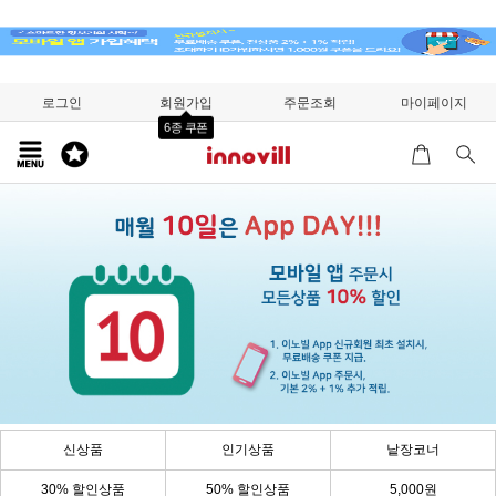
로그인
회원가입
주문조회
마이페이지
6종 쿠폰
신상품
인기상품
낱장코너
30% 할인상품
50% 할인상품
5,000원