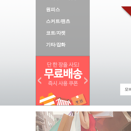
원피스
스커트/팬츠
코트/자켓
기타/잡화
모바