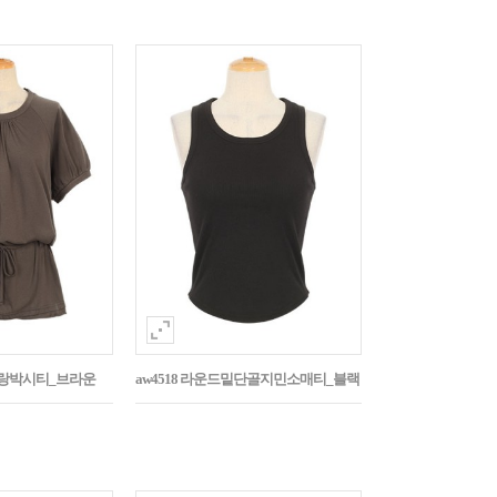
나그랑박시티_브라운
aw4518 라운드밑단골지민소매티_블랙