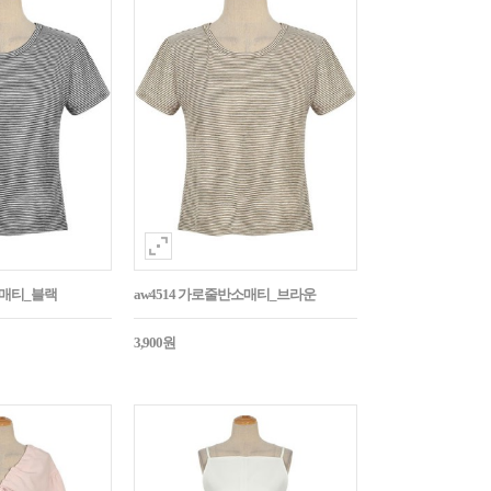
소매티_블랙
aw4514 가로줄반소매티_브라운
3,900원