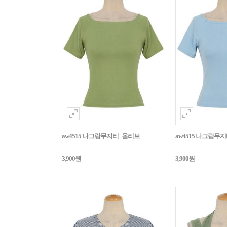
aw4515 나그랑무지티_올리브
aw4515 나그랑무
3,900원
3,900원