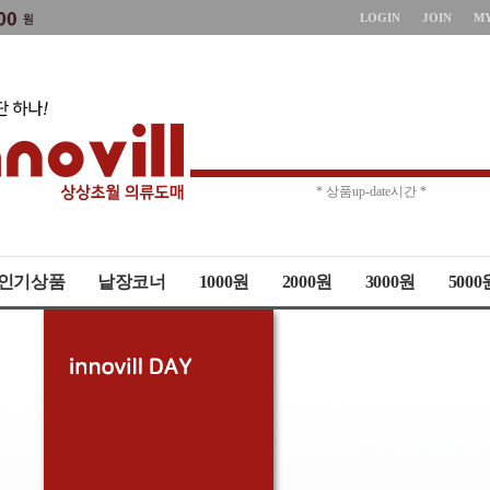
LOGIN
JOIN
M
* 주문취소 제한 *
* 상품up-date시간 *
인기상품
낱장코너
1000원
2000원
3000원
5000