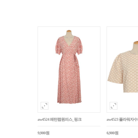
aw4524 패턴랩원피스_핑크
aw4523 플라워
9,900원
6,900원