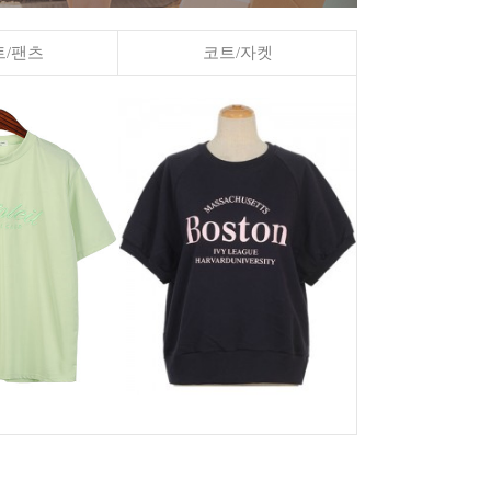
/팬츠
코트/자켓