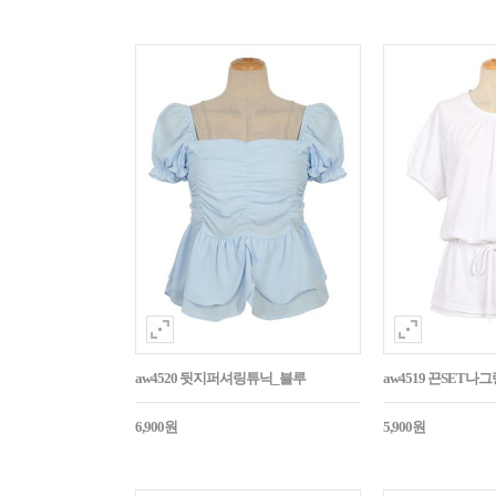
aw4520 뒷지퍼셔링튜닉_블루
aw4519 끈SET
6,900원
5,900원