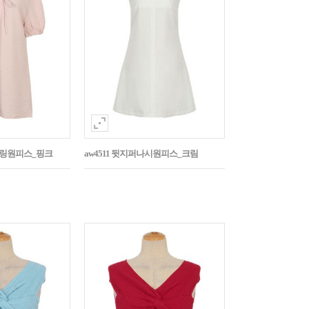
스트링원피스_핑크
aw4511 뒷지퍼나시원피스_크림