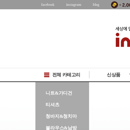
facebook
instagram
blog
전체 카테고리
신상품
-->
니트&가디건
티셔츠
청바지&청치마
블라우스&남방