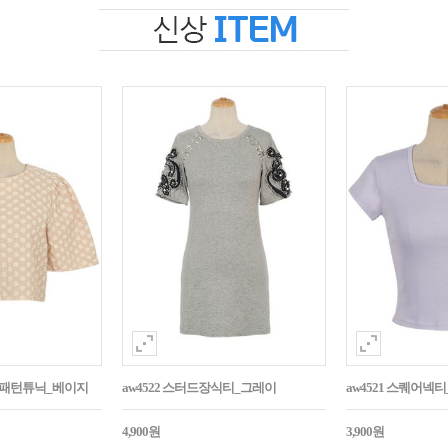
자수패턴튜닉_베이지
aw4522 스터드장식티_그레이
aw4521 스퀘어넥
4,900원
3,900원