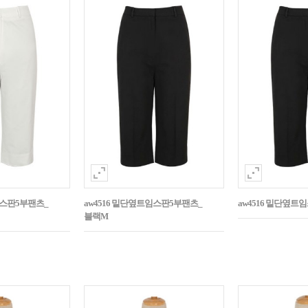
임스판5부팬츠_
aw4516 밑단옆트임스판5부팬츠_
aw4516 밑단옆트
블랙M