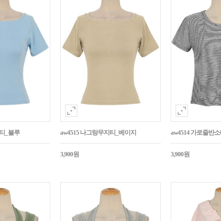
지티_블루
aw4515 나그랑무지티_베이지
aw4514 가로줄반
3,900원
3,900원