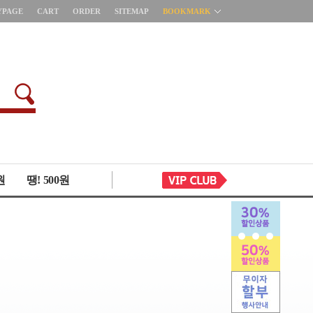
YPAGE
CART
ORDER
SITEMAP
BOOKMARK
원
땡! 500원