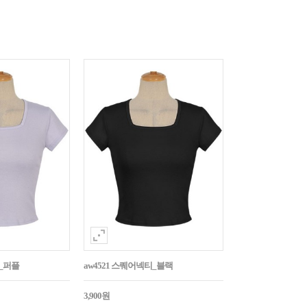
티_퍼플
aw4521 스퀘어넥티_블랙
3,900원