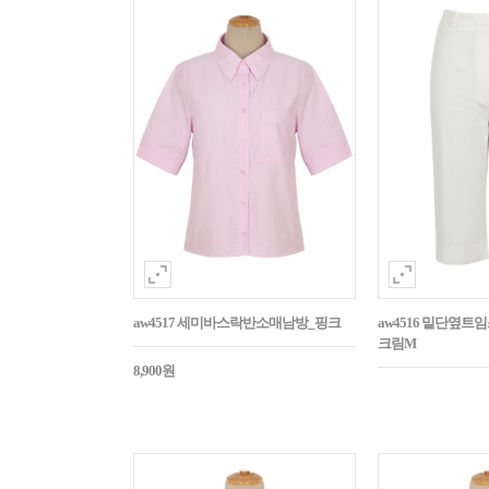
aw4517 세미바스락반소매남방_핑크
aw4516 밑단옆트
크림M
8,900원