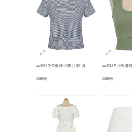
aw4514 가로줄반소매티_네이비
aw4513 민소매,
3,900원
2,900원