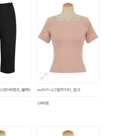
임스판5부팬츠_블랙S
aw4515 나그랑무지티_핑크
3,900원