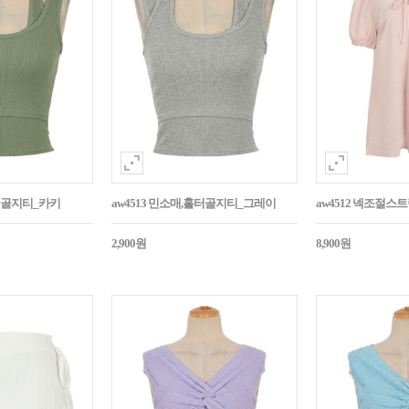
홀터골지티_카키
aw4513 민소매,홀터골지티_그레이
aw4512 넥조절
2,900원
8,900원