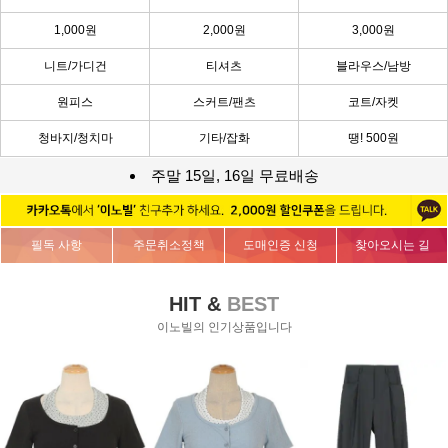
1,000원
2,000원
3,000원
니트/가디건
티셔츠
블라우스/남방
원피스
스커트/팬츠
코트/자켓
청바지/청치마
기타/잡화
땡! 500원
주말 15일, 16일 무료배송
필독 사항
주문취소정책
도매인증 신청
찾아오시는 길
HIT &
BEST
이노빌의 인기상품입니다