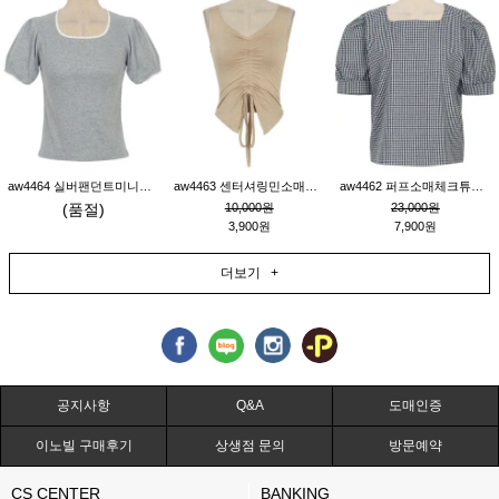
aw4464 실버팬던트미니레이스티_그레이
aw4463 센터셔링민소매티_베이지
aw4462 퍼프소매체크튜닉_네이비
(품절)
10,000원
23,000원
3,900원
7,900원
더보기 +
공지사항
Q&A
도매인증
이노빌 구매후기
상생점 문의
방문예약
CS CENTER
BANKING