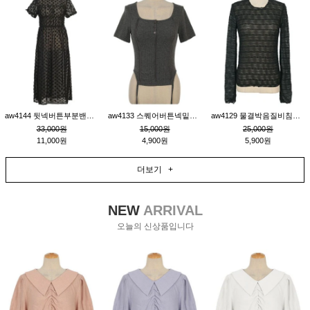
aw4144 뒷넥버튼부분밴딩레이어드비침원피스_블랙
aw4133 스퀘어버튼넥밑단줄잔골지환편티_챠콜
aw4129 물결박음질비침스판티_블랙
33,000원
15,000원
25,000원
11,000원
4,900원
5,900원
더보기 +
NEW
ARRIVAL
오늘의 신상품입니다