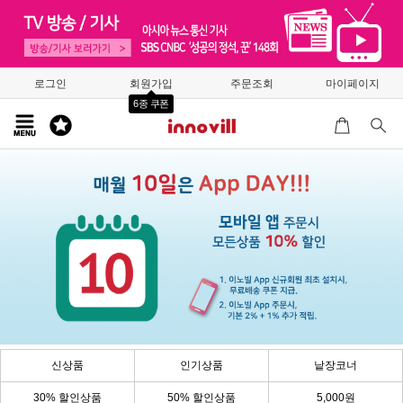
로그인
회원가입
주문조회
마이페이지
6종 쿠폰
신상품
인기상품
낱장코너
30% 할인상품
50% 할인상품
5,000원