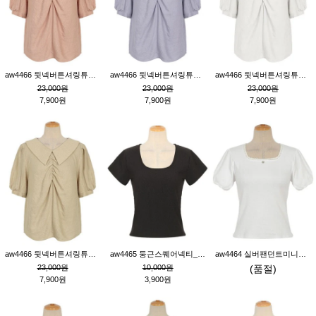
aw4466 뒷넥버튼셔링튜닉_핑크
aw4466 뒷넥버튼셔링튜닉_퍼플
aw4466 뒷넥버튼셔링튜닉_크림
23,000원
23,000원
23,000원
7,900원
7,900원
7,900원
aw4466 뒷넥버튼셔링튜닉_베이지
aw4465 둥근스퀘어넥티_블랙
aw4464 실버팬던트미니레이스티_크림
23,000원
10,000원
(품절)
7,900원
3,900원