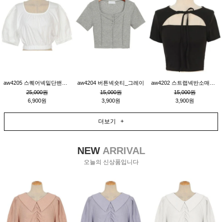
aw4205 스퀘어넥밑단밴딩숏블라우스_크림
aw4204 버튼넥숏티_그레이
aw4202 스트랩넥반소매숏티_블랙
25,000원
15,000원
15,000원
6,900원
3,900원
3,900원
더보기 +
NEW
ARRIVAL
오늘의 신상품입니다