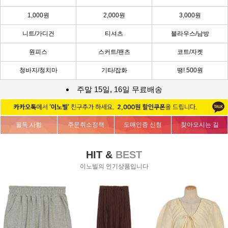
1,000원
2,000원
3,000원
니트/가디건
티셔츠
블라우스/남방
원피스
스커트/팬츠
코트/자켓
청바지/청치마
기타/잡화
땡! 500원
주말 15일, 16일 무료배송
필독 사항
주문취소정책
도매인증 신청
찾아오시는 길
HIT &
BEST
이노빌의 인기상품입니다