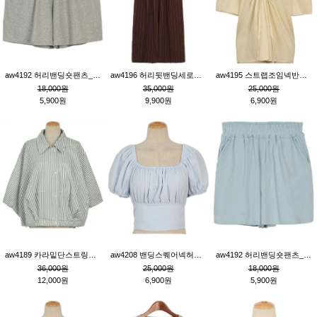
aw4192 허리밴딩숏팬츠_그레이
aw4196 허리뒷밴딩세로줄핀턱와이드팬츠_브라운
aw4195 스트랩조임넥반소매블라우스_연베이지
18,000원
35,000원
25,000원
5,900원
9,900원
6,900원
aw4189 카라밑단스트링세로줄오버핏블라우스_크림
aw4208 밴딩스퀘어넥허리뒷트임블라우스_블루
aw4192 허리밴딩숏팬츠_블루
36,000원
25,000원
18,000원
12,000원
6,900원
5,900원