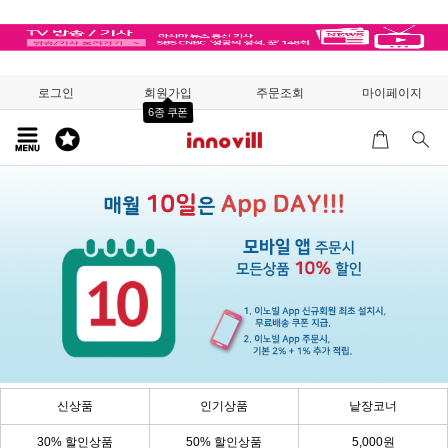
로그인
회원가입
주문조회
마이페이지
6종 쿠폰
신상품
인기상품
낱장코너
30% 할인상품
50% 할인상품
5,000원