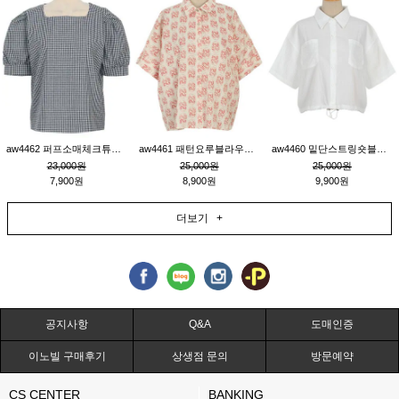
aw4462 퍼프소매체크튜닉_네이비
aw4461 패턴요루블라우스_연베이지
aw4460 밑단스트링숏블라우스_크림
23,000원
25,000원
25,000원
7,900원
8,900원
9,900원
더보기 +
공지사항
Q&A
도매인증
이노빌 구매후기
상생점 문의
방문예약
CS CENTER
BANKING