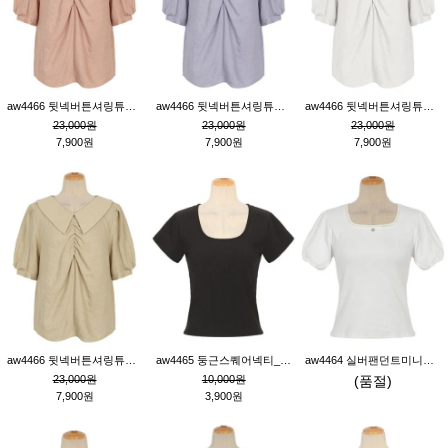
aw4466 뒷넥버튼셔링튜닉_핑크
aw4466 뒷넥버튼셔링튜닉_퍼플
aw4466 뒷넥버튼셔링튜닉_크림
23,000원
23,000원
23,000원
7,900원
7,900원
7,900원
aw4466 뒷넥버튼셔링튜닉_베이지
aw4465 둥근스퀘어넥티_블랙
aw4464 실버팬던트미니레이스티_크림
23,000원
10,000원
(품절)
7,900원
3,900원