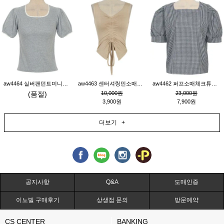
aw4464 실버팬던트미니레이스티_그레이
aw4463 센터셔링민소매티_베이지
aw4462 퍼프소매체크튜닉_네이비
(품절)
10,000원
23,000원
3,900원
7,900원
더보기 +
공지사항
Q&A
도매인증
이노빌 구매후기
상생점 문의
방문예약
CS CENTER
BANKING