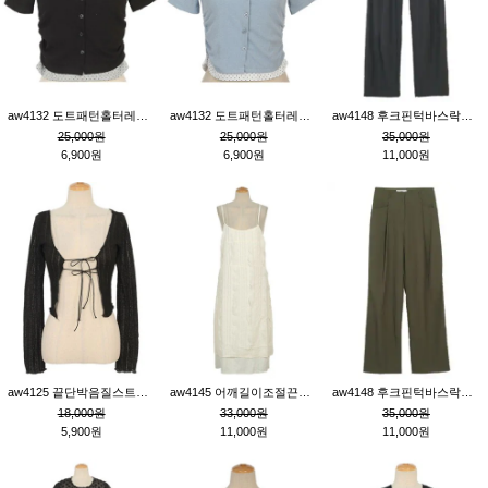
aw4132 도트패턴홀터레이어드St잔골지티_블랙
aw4132 도트패턴홀터레이어드St잔골지티_블루
aw4148 후크핀턱바스락팬츠_챠콜S
25,000원
25,000원
35,000원
6,900원
6,900원
11,000원
aw4125 끝단박음질스트랩오픈환편니트가디건_블랙
aw4145 어깨길이조절끈나시레이스러플원피스_아이보리
aw4148 후크핀턱바스락팬츠_카키M
18,000원
33,000원
35,000원
5,900원
11,000원
11,000원