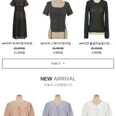
aw4144 뒷넥버튼부분밴딩레이어드비침원피스_블랙
aw4133 스퀘어버튼넥밑단줄잔골지환편티_챠콜
aw4129 물결박음질비침스판티_블랙
33,000원
15,000원
25,000원
11,000원
4,900원
5,900원
더보기 +
NEW
ARRIVAL
오늘의 신상품입니다