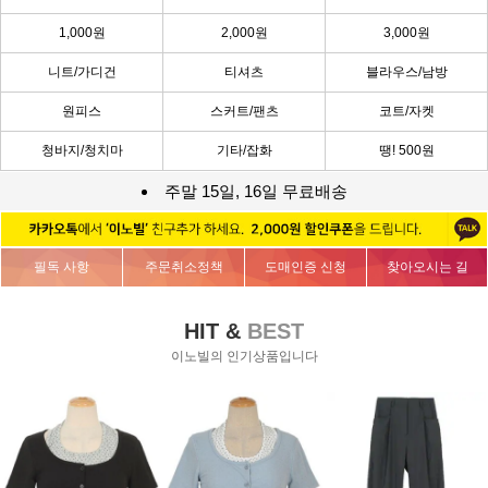
1,000원
2,000원
3,000원
니트/가디건
티셔츠
블라우스/남방
원피스
스커트/팬츠
코트/자켓
청바지/청치마
기타/잡화
땡! 500원
주말 15일, 16일 무료배송
필독 사항
주문취소정책
도매인증 신청
찾아오시는 길
HIT &
BEST
이노빌의 인기상품입니다