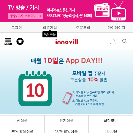
로그인
회원가입
주문조회
마이페이지
6종 쿠폰
신상품
인기상품
낱장코너
30% 할인상품
50% 할인상품
5,000원