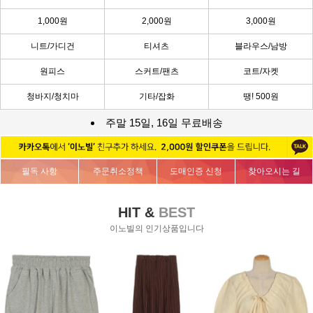
1,000원
2,000원
3,000원
니트/가디건
티셔츠
블라우스/남방
원피스
스커트/팬츠
코트/자켓
청바지/청치마
기타/잡화
땡! 500원
주말 15일, 16일 무료배송
필독 사항
주문취소정책
도매인증 신청
찾아오시는 길
HIT &
BEST
이노빌의 인기상품입니다