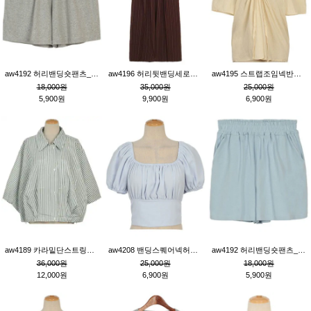
aw4192 허리밴딩숏팬츠_그레이
aw4196 허리뒷밴딩세로줄핀턱와이드팬츠_브라운
aw4195 스트랩조임넥반소매블라우스_연베이지
18,000원
35,000원
25,000원
5,900원
9,900원
6,900원
aw4189 카라밑단스트링세로줄오버핏블라우스_크림
aw4208 밴딩스퀘어넥허리뒷트임블라우스_블루
aw4192 허리밴딩숏팬츠_블루
36,000원
25,000원
18,000원
12,000원
6,900원
5,900원