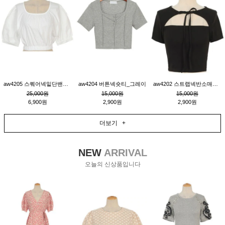
aw4205 스퀘어넥밑단밴딩숏블라우스_크림
aw4204 버튼넥숏티_그레이
aw4202 스트랩넥반소매숏티_블랙
25,000원
15,000원
15,000원
6,900원
2,900원
2,900원
더보기 +
NEW
ARRIVAL
오늘의 신상품입니다