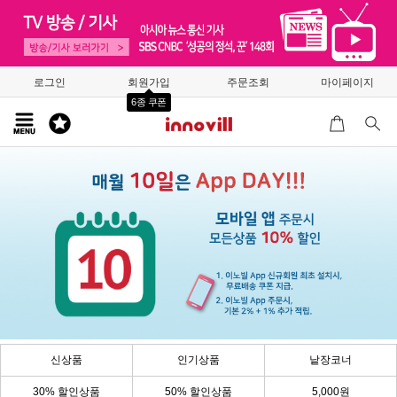
로그인
회원가입
주문조회
마이페이지
6종 쿠폰
신상품
인기상품
낱장코너
30% 할인상품
50% 할인상품
5,000원