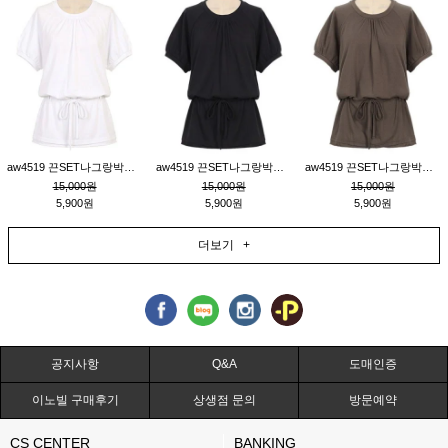
aw4519 끈SET나그랑박시티_크림
aw4519 끈SET나그랑박시티_블랙
aw4519 끈SET나그랑박시티_브라운
15,000원
15,000원
15,000원
5,900원
5,900원
5,900원
더보기 +
공지사항
Q&A
도매인증
이노빌 구매후기
상생점 문의
방문예약
CS CENTER
BANKING