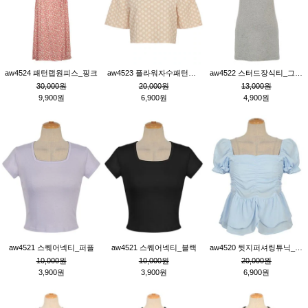
aw4524 패턴랩원피스_핑크
aw4523 플라워자수패턴튜닉_베이지
aw4522 스터드장식티_그레이
30,000원
20,000원
13,000원
9,900원
6,900원
4,900원
aw4521 스퀘어넥티_퍼플
aw4521 스퀘어넥티_블랙
aw4520 뒷지퍼셔링튜닉_블루
10,000원
10,000원
20,000원
3,900원
3,900원
6,900원