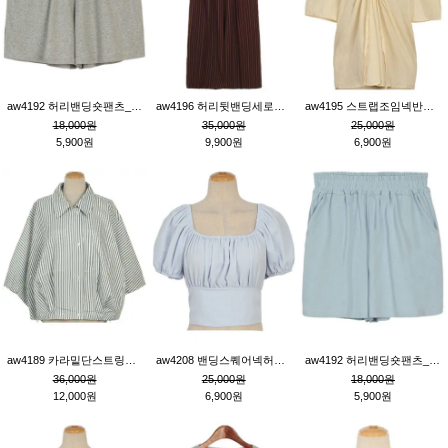
aw4192 허리밴딩숏팬츠_그레이
aw4196 허리뒷밴딩세로줄핀턱와이드팬츠_브라운
aw4195 스트랩조임넥반소매블라우스_연베이지
18,000원
35,000원
25,000원
5,900원
9,900원
6,900원
aw4189 카라밑단스트링세로줄오버핏블라우스_크림
aw4208 밴딩스퀘어넥허리뒷트임블라우스_블루
aw4192 허리밴딩숏팬츠_블루
36,000원
25,000원
18,000원
12,000원
6,900원
5,900원