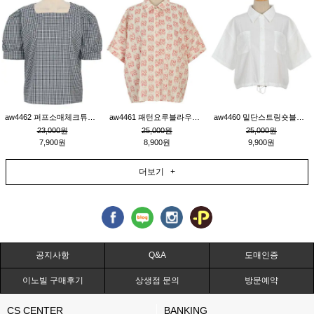
aw4462 퍼프소매체크튜닉_네이비
aw4461 패턴요루블라우스_연베이지
aw4460 밑단스트링숏블라우스_크림
23,000원
25,000원
25,000원
7,900원
8,900원
9,900원
더보기 +
공지사항
Q&A
도매인증
이노빌 구매후기
상생점 문의
방문예약
CS CENTER
BANKING