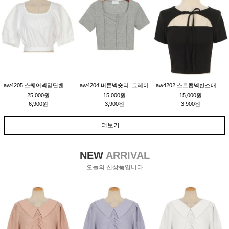
aw4205 스퀘어넥밑단밴딩숏블라우스_크림
aw4204 버튼넥숏티_그레이
aw4202 스트랩넥반소매숏티_블랙
25,000원
15,000원
15,000원
6,900원
3,900원
3,900원
더보기 +
NEW
ARRIVAL
오늘의 신상품입니다