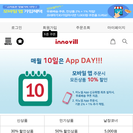
로그인
회원가입
주문조회
마이페이지
6종 쿠폰
신상품
인기상품
낱장코너
30% 할인상품
50% 할인상품
5,000원