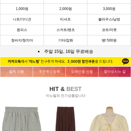
1,000원
2,000원
3,000원
니트/가디건
티셔츠
블라우스/남방
원피스
스커트/팬츠
코트/자켓
청바지/청치마
기타/잡화
땡! 500원
주말 15일, 16일 무료배송
필독 사항
주문취소정책
도매인증 신청
찾아오시는 길
HIT &
BEST
이노빌의 인기상품입니다