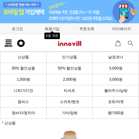
로그인
회원가입
주문조회
마이페이지
6종 쿠폰
신상품
인기상품
낱장코너
30% 할인상품
50% 할인상품
5,000원
1,000원
2,000원
3,000원
니트/가디건
티셔츠
블라우스/남방
원피스
스커트/팬츠
코트/자켓
청바지/청치마
기타/잡화
땡! 500원
* 신상품