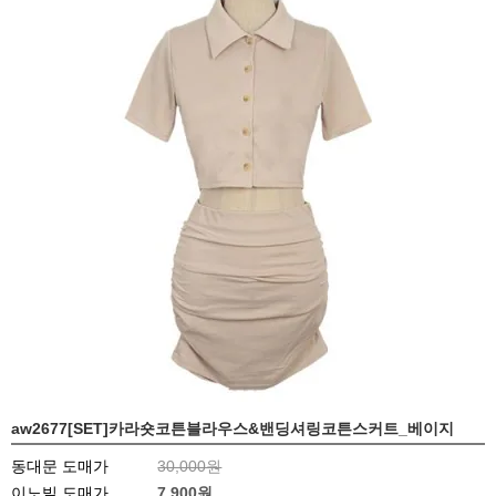
aw2677[SET]카라숏코튼블라우스&밴딩셔링코튼스커트_베이지
동대문 도매가
30,000원
이노빌 도매가
7,900
원