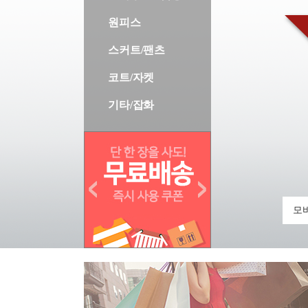
원피스
스커트/팬츠
코트/자켓
기타/잡화
모바