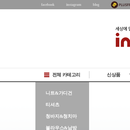
facebook
instagram
blog
전체 카테고리
신상품
-->
니트&가디건
티셔츠
청바지&청치마
블라우스&남방