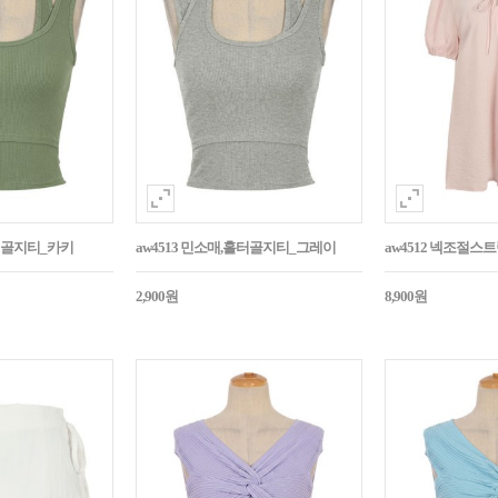
홀터골지티_카키
aw4513 민소매,홀터골지티_그레이
aw4512 넥조절
2,900원
8,900원