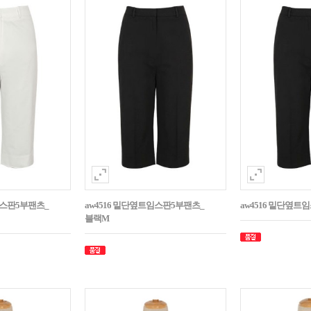
임스판5부팬츠_
aw4516 밑단옆트임스판5부팬츠_
aw4516 밑단옆트
블랙M