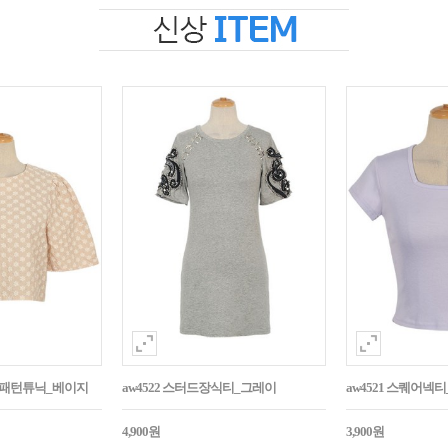
자수패턴튜닉_베이지
aw4522 스터드장식티_그레이
aw4521 스퀘어넥
4,900원
3,900원