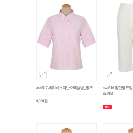
aw4517 세미바스락반소매남방_핑크
aw4516 밑단옆트
크림M
8,900원