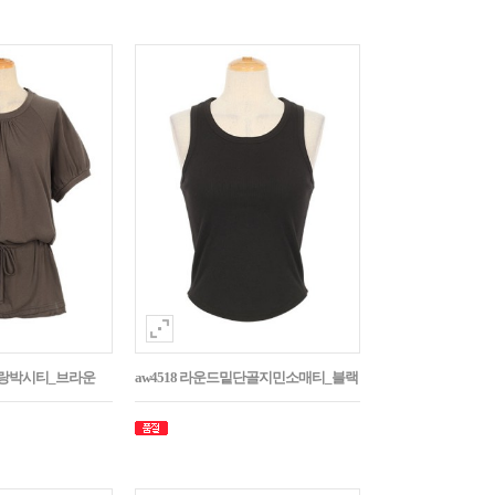
나그랑박시티_브라운
aw4518 라운드밑단골지민소매티_블랙