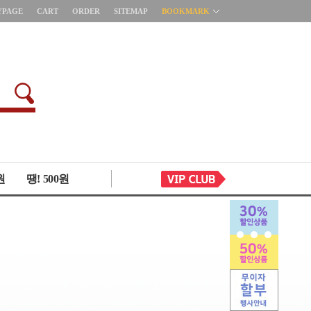
YPAGE
CART
ORDER
SITEMAP
BOOKMARK
원
땡! 500원