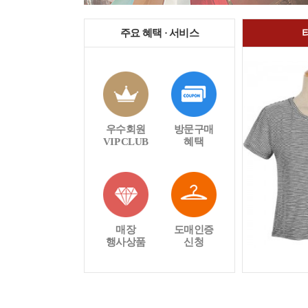
주요 혜택 · 서비스
우수회원
방문구매
VIP CLUB
혜택
매장
도매인증
행사상품
신청