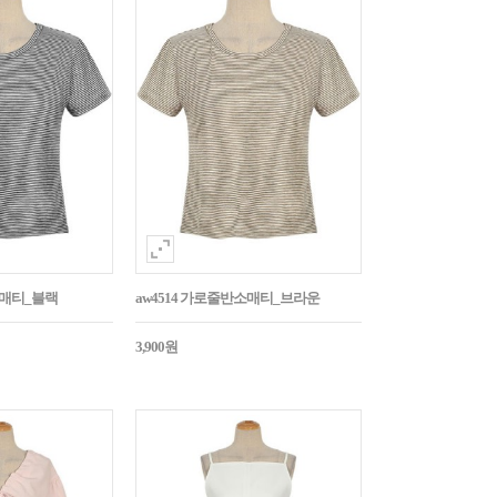
소매티_블랙
aw4514 가로줄반소매티_브라운
3,900원