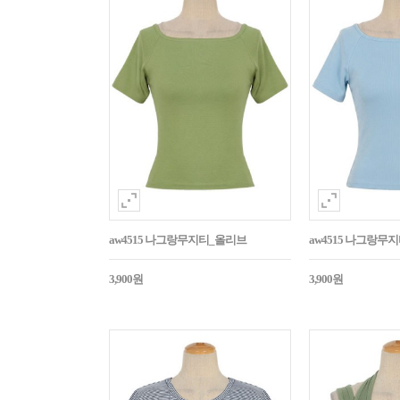
aw4515 나그랑무지티_올리브
aw4515 나그랑무
3,900원
3,900원