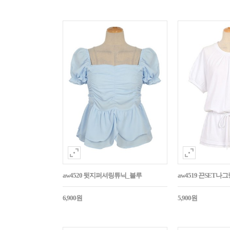
aw4520 뒷지퍼셔링튜닉_블루
aw4519 끈SET
6,900원
5,900원