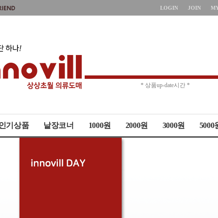
LOGIN
JOIN
M
* 주문취소 제한 *
* 상품up-date시간 *
인기상품
낱장코너
1000원
2000원
3000원
5000