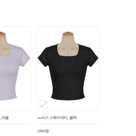
티_퍼플
aw4521 스퀘어넥티_블랙
3,900원