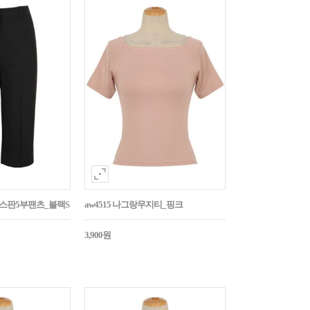
임스판5부팬츠_블랙S
aw4515 나그랑무지티_핑크
3,900원