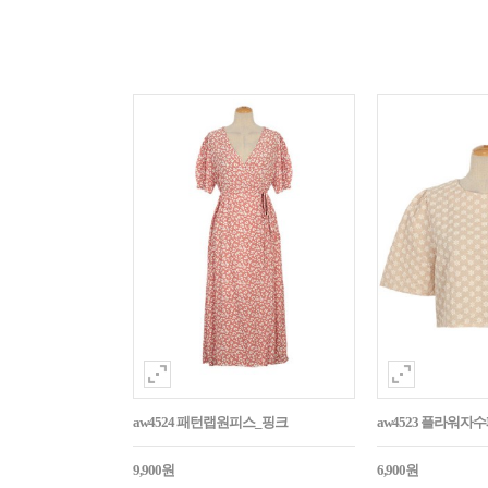
aw4524 패턴랩원피스_핑크
aw4523 플라워
9,900원
6,900원