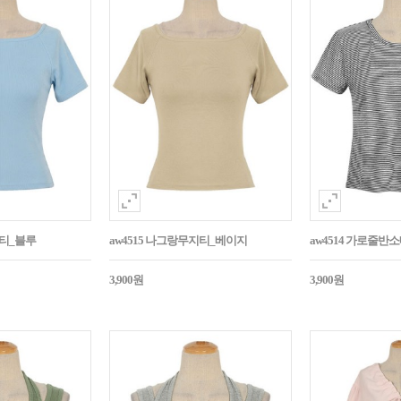
지티_블루
aw4515 나그랑무지티_베이지
aw4514 가로줄반
3,900원
3,900원