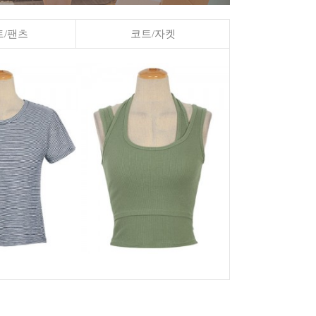
/팬츠
코트/자켓