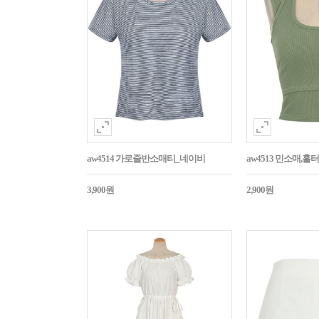
aw4514 가로줄반소매티_네이비
aw4513 민소매,
3,900원
2,900원