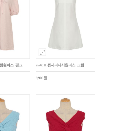
스트링원피스_핑크
aw4511 뒷지퍼나시원피스_크림
9,900원