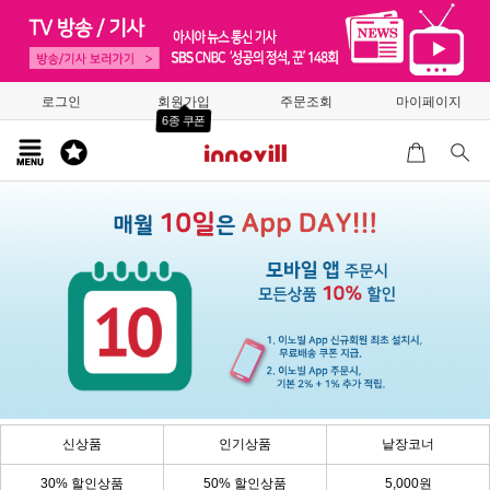
로그인
회원가입
주문조회
마이페이지
6종 쿠폰
신상품
인기상품
낱장코너
30% 할인상품
50% 할인상품
5,000원