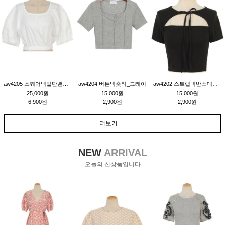
aw4205 스퀘어넥밑단밴딩숏블라우스_크림
aw4204 버튼넥숏티_그레이
aw4202 스트랩넥반소매숏티_블랙
25,000원
15,000원
15,000원
6,900원
2,900원
2,900원
더보기 +
NEW
ARRIVAL
오늘의 신상품입니다