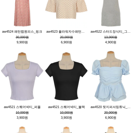
aw4524 패턴랩원피스_핑크
aw4523 플라워자수패턴튜닉_베이지
aw4522 스터드장식티_그레이
30,000원
20,000원
13,000원
9,900원
6,900원
4,900원
aw4521 스퀘어넥티_퍼플
aw4521 스퀘어넥티_블랙
aw4520 뒷지퍼셔링튜닉_블루
10,000원
10,000원
20,000원
3,900원
3,900원
6,900원