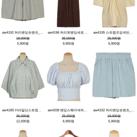
aw4192 허리밴딩숏팬츠_그레이
aw4196 허리뒷밴딩세로줄핀턱와이드팬츠_브라운
aw4195 스트랩조임넥반소매블라우스_연베이지
18,000원
35,000원
25,000원
5,900원
9,900원
6,900원
aw4189 카라밑단스트링세로줄오버핏블라우스_크림
aw4208 밴딩스퀘어넥허리뒷트임블라우스_블루
aw4192 허리밴딩숏팬츠_블루
36,000원
25,000원
18,000원
12,000원
6,900원
5,900원