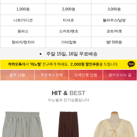
1,000원
2,000원
3,000원
니트/가디건
티셔츠
블라우스/남방
원피스
스커트/팬츠
코트/자켓
청바지/청치마
기타/잡화
땡! 500원
주말 15일, 16일 무료배송
필독 사항
주문취소정책
도매인증 신청
찾아오시는 길
HIT &
BEST
이노빌의 인기상품입니다