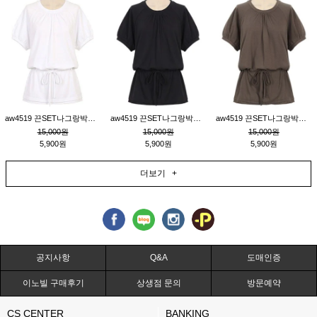
aw4519 끈SET나그랑박시티_크림
aw4519 끈SET나그랑박시티_블랙
aw4519 끈SET나그랑박시티_브라운
15,000원
15,000원
15,000원
5,900원
5,900원
5,900원
더보기 +
공지사항
Q&A
도매인증
이노빌 구매후기
상생점 문의
방문예약
CS CENTER
BANKING