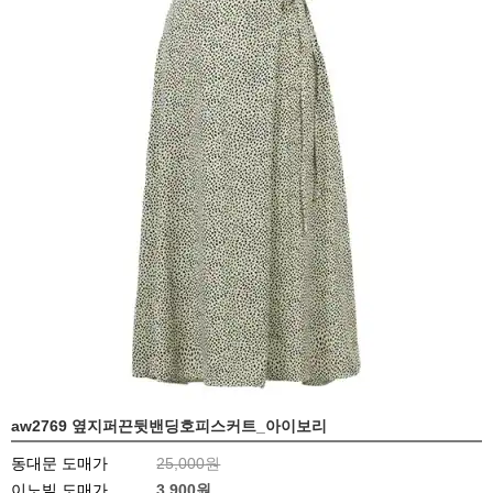
aw2769 옆지퍼끈뒷밴딩호피스커트_아이보리
동대문 도매가
25,000원
이노빌 도매가
3,900
원