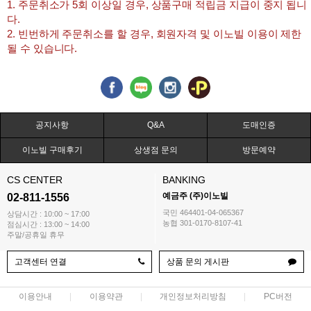
1. 주문취소가 5회 이상일 경우, 상품구매 적립금 지급이 중지 됩니
다.
2. 빈번하게 주문취소를 할 경우, 회원자격 및 이노빌 이용이 제한
될 수 있습니다.
공지사항
Q&A
도매인증
이노빌 구매후기
상생점 문의
방문예약
CS CENTER
BANKING
예금주 (주)이노빌
02-811-1556
국민 464401-04-065367
상담시간 : 10:00 ~ 17:00
농협 301-0170-8107-41
점심시간 : 13:00 ~ 14:00
주말/공휴일 휴무
고객센터 연결
상품 문의 게시판
이용안내
이용약관
개인정보처리방침
PC버전