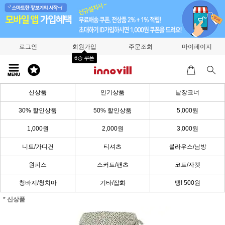
로그인
회원가입
주문조회
마이페이지
6종 쿠폰
신상품
인기상품
낱장코너
30% 할인상품
50% 할인상품
5,000원
1,000원
2,000원
3,000원
니트/가디건
티셔츠
블라우스/남방
원피스
스커트/팬츠
코트/자켓
청바지/청치마
기타/잡화
땡! 500원
* 신상품