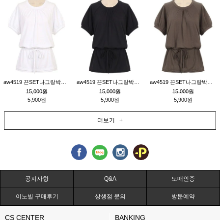
aw4519 끈SET나그랑박시티_크림
aw4519 끈SET나그랑박시티_블랙
aw4519 끈SET나그랑박시티_브라운
15,000원
15,000원
15,000원
5,900원
5,900원
5,900원
더보기 +
공지사항
Q&A
도매인증
이노빌 구매후기
상생점 문의
방문예약
CS CENTER
BANKING