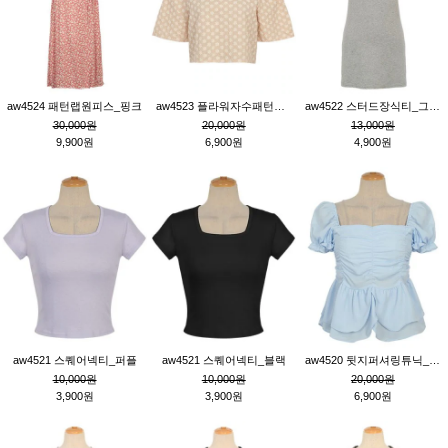
aw4524 패턴랩원피스_핑크
aw4523 플라워자수패턴튜닉_베이지
aw4522 스터드장식티_그레이
30,000원
20,000원
13,000원
9,900원
6,900원
4,900원
aw4521 스퀘어넥티_퍼플
aw4521 스퀘어넥티_블랙
aw4520 뒷지퍼셔링튜닉_블루
10,000원
10,000원
20,000원
3,900원
3,900원
6,900원