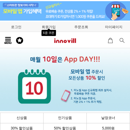
로그인
회원가입
주문조회
마이페이지
6종 쿠폰
신상품
인기상품
낱장코너
30% 할인상품
50% 할인상품
5,000원