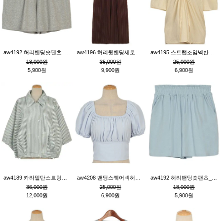
aw4192 허리밴딩숏팬츠_그레이
aw4196 허리뒷밴딩세로줄핀턱와이드팬츠_브라운
aw4195 스트랩조임넥반소매블라우스_연베이지
18,000원
35,000원
25,000원
5,900원
9,900원
6,900원
aw4189 카라밑단스트링세로줄오버핏블라우스_크림
aw4208 밴딩스퀘어넥허리뒷트임블라우스_블루
aw4192 허리밴딩숏팬츠_블루
36,000원
25,000원
18,000원
12,000원
6,900원
5,900원