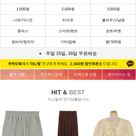
1,000원
2,000원
3,000원
니트/가디건
티셔츠
블라우스/남방
원피스
스커트/팬츠
코트/자켓
청바지/청치마
기타/잡화
땡! 500원
주말 15일, 16일 무료배송
필독 사항
주문취소정책
도매인증 신청
찾아오시는 길
HIT &
BEST
이노빌의 인기상품입니다