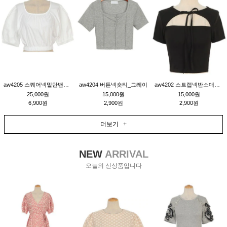
aw4205 스퀘어넥밑단밴딩숏블라우스_크림
aw4204 버튼넥숏티_그레이
aw4202 스트랩넥반소매숏티_블랙
25,000원
15,000원
15,000원
6,900원
2,900원
2,900원
더보기 +
NEW
ARRIVAL
오늘의 신상품입니다