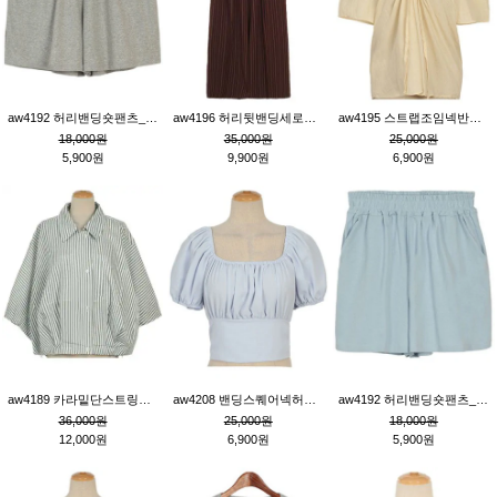
aw4192 허리밴딩숏팬츠_그레이
aw4196 허리뒷밴딩세로줄핀턱와이드팬츠_브라운
aw4195 스트랩조임넥반소매블라우스_연베이지
18,000원
35,000원
25,000원
5,900원
9,900원
6,900원
aw4189 카라밑단스트링세로줄오버핏블라우스_크림
aw4208 밴딩스퀘어넥허리뒷트임블라우스_블루
aw4192 허리밴딩숏팬츠_블루
36,000원
25,000원
18,000원
12,000원
6,900원
5,900원