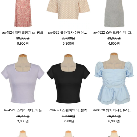
aw4524 패턴랩원피스_핑크
aw4523 플라워자수패턴튜닉_베이지
aw4522 스터드장식티_그레이
30,000원
20,000원
13,000원
9,900원
6,900원
4,900원
aw4521 스퀘어넥티_퍼플
aw4521 스퀘어넥티_블랙
aw4520 뒷지퍼셔링튜닉_블루
10,000원
10,000원
20,000원
3,900원
3,900원
6,900원