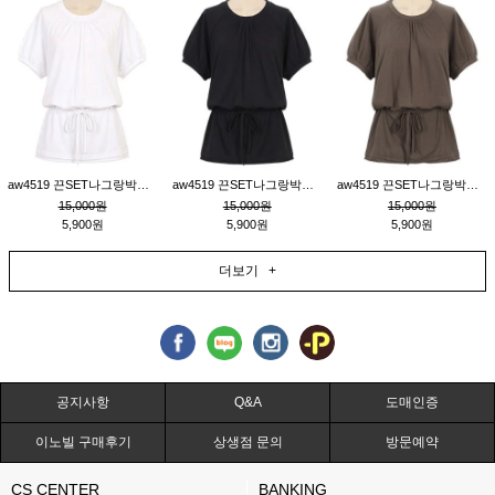
aw4519 끈SET나그랑박시티_크림
aw4519 끈SET나그랑박시티_블랙
aw4519 끈SET나그랑박시티_브라운
15,000원
15,000원
15,000원
5,900원
5,900원
5,900원
더보기 +
공지사항
Q&A
도매인증
이노빌 구매후기
상생점 문의
방문예약
CS CENTER
BANKING