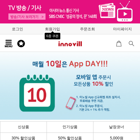
로그인
회원가입
주문조회
마이페이지
6종 쿠폰
신상품
인기상품
낱장코너
30% 할인상품
50% 할인상품
5,000원