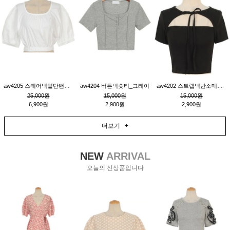
aw4205 스퀘어넥밑단밴딩숏블라우스_크림
aw4204 버튼넥숏티_그레이
aw4202 스트랩넥반소매숏티_블랙
25,000원
15,000원
15,000원
6,900원
2,900원
2,900원
더보기 +
NEW
ARRIVAL
오늘의 신상품입니다