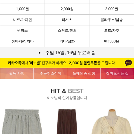
1,000원
2,000원
3,000원
니트/가디건
티셔츠
블라우스/남방
원피스
스커트/팬츠
코트/자켓
청바지/청치마
기타/잡화
땡! 500원
주말 15일, 16일 무료배송
필독 사항
주문취소정책
도매인증 신청
찾아오시는 길
HIT &
BEST
이노빌의 인기상품입니다