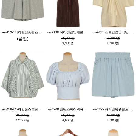
aw4192 허리밴딩숏팬츠_그레이
aw4196 허리뒷밴딩세로줄핀턱와이드팬츠_브라운
aw4195 스트랩조임넥반소매블라우스_연베이지
(품절)
35,000원
25,000원
9,900원
6,900원
aw4189 카라밑단스트링세로줄오버핏블라우스_크림
aw4208 밴딩스퀘어넥허리뒷트임블라우스_블루
aw4192 허리밴딩숏팬츠_블루
36,000원
25,000원
18,000원
12,000원
6,900원
5,900원