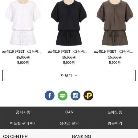
aw4519 끈SET나그랑박시티_크림
aw4519 끈SET나그랑박시티_블랙
aw4519 끈SET나그랑박시티_브라운
15,000원
15,000원
15,000원
5,900원
5,900원
5,900원
더보기 +
공지사항
Q&A
도매인증
이노빌 구매후기
상생점 문의
방문예약
CS CENTER
BANKING