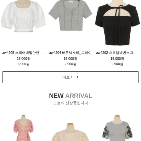
aw4205 스퀘어넥밑단밴딩숏블라우스_크림
aw4204 버튼넥숏티_그레이
aw4202 스트랩넥반소매숏티_블랙
25,000원
15,000원
15,000원
6,900원
2,900원
2,900원
더보기 +
NEW
ARRIVAL
오늘의 신상품입니다