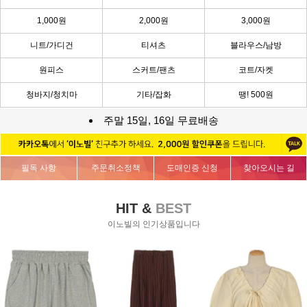
1,000원
2,000원
3,000원
니트/가디건
티셔츠
블라우스/남방
원피스
스커트/팬츠
코트/자켓
청바지/청치마
기타/잡화
땡! 500원
주말 15일, 16일 무료배송
필독 사항
주문취소정책
도매인증 신청
찾아오시는 길
HIT &
BEST
이노빌의 인기상품입니다