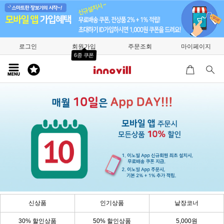
로그인
회원가입
주문조회
마이페이지
6종 쿠폰
신상품
인기상품
낱장코너
30% 할인상품
50% 할인상품
5,000원