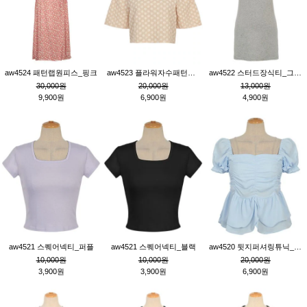
aw4524 패턴랩원피스_핑크
aw4523 플라워자수패턴튜닉_베이지
aw4522 스터드장식티_그레이
30,000원
20,000원
13,000원
9,900원
6,900원
4,900원
aw4521 스퀘어넥티_퍼플
aw4521 스퀘어넥티_블랙
aw4520 뒷지퍼셔링튜닉_블루
10,000원
10,000원
20,000원
3,900원
3,900원
6,900원