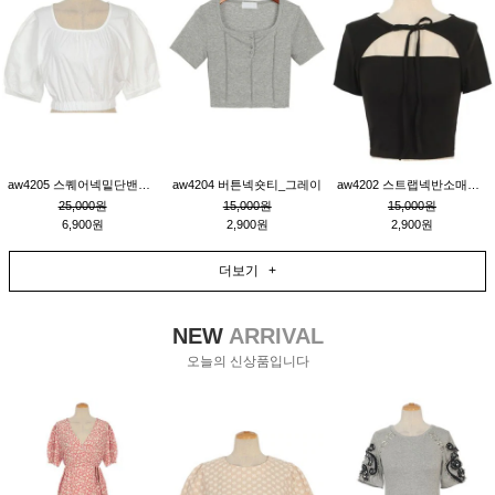
aw4205 스퀘어넥밑단밴딩숏블라우스_크림
aw4204 버튼넥숏티_그레이
aw4202 스트랩넥반소매숏티_블랙
25,000원
15,000원
15,000원
6,900원
2,900원
2,900원
더보기 +
NEW
ARRIVAL
오늘의 신상품입니다