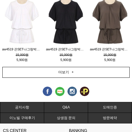
aw4519 끈SET나그랑박시티_크림
aw4519 끈SET나그랑박시티_블랙
aw4519 끈SET나그랑박시티_브라운
15,000원
15,000원
15,000원
5,900원
5,900원
5,900원
더보기 +
공지사항
Q&A
도매인증
이노빌 구매후기
상생점 문의
방문예약
CS CENTER
BANKING