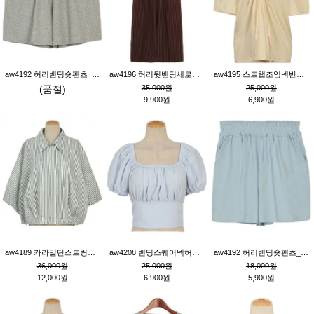
aw4192 허리밴딩숏팬츠_그레이
aw4196 허리뒷밴딩세로줄핀턱와이드팬츠_브라운
aw4195 스트랩조임넥반소매블라우스_연베이지
(품절)
35,000원
25,000원
9,900원
6,900원
aw4189 카라밑단스트링세로줄오버핏블라우스_크림
aw4208 밴딩스퀘어넥허리뒷트임블라우스_블루
aw4192 허리밴딩숏팬츠_블루
36,000원
25,000원
18,000원
12,000원
6,900원
5,900원