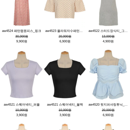
aw4524 패턴랩원피스_핑크
aw4523 플라워자수패턴튜닉_베이지
aw4522 스터드장식티_그레이
30,000원
20,000원
13,000원
9,900원
6,900원
4,900원
aw4521 스퀘어넥티_퍼플
aw4521 스퀘어넥티_블랙
aw4520 뒷지퍼셔링튜닉_블루
10,000원
10,000원
20,000원
3,900원
3,900원
6,900원