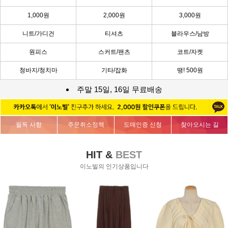
1,000원
2,000원
3,000원
니트/가디건
티셔츠
블라우스/남방
원피스
스커트/팬츠
코트/자켓
청바지/청치마
기타/잡화
땡! 500원
주말 15일, 16일 무료배송
필독 사항
주문취소정책
도매인증 신청
찾아오시는 길
HIT &
BEST
이노빌의 인기상품입니다