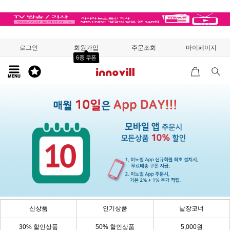
로그인
회원가입
주문조회
마이페이지
6종 쿠폰
신상품
인기상품
낱장코너
30% 할인상품
50% 할인상품
5,000원