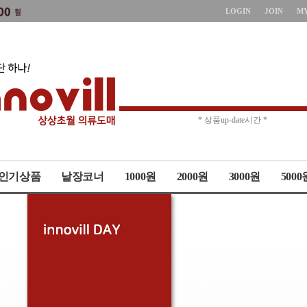
LOGIN
JOIN
M
* 주문취소 제한 *
* 상품up-date시간 *
인기상품
낱장코너
1000원
2000원
3000원
5000