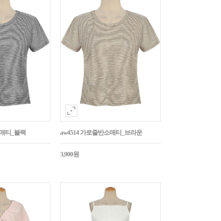
소매티_블랙
aw4514 가로줄반소매티_브라운
3,900원