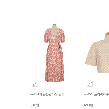
aw4524 패턴랩원피스_핑크
aw4523 플라워
9,900원
6,900원