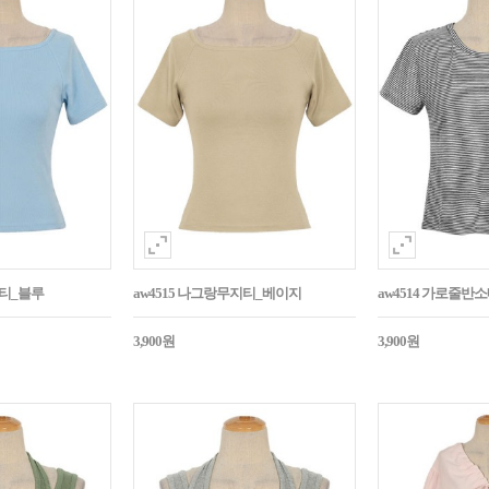
지티_블루
aw4515 나그랑무지티_베이지
aw4514 가로줄반
3,900원
3,900원