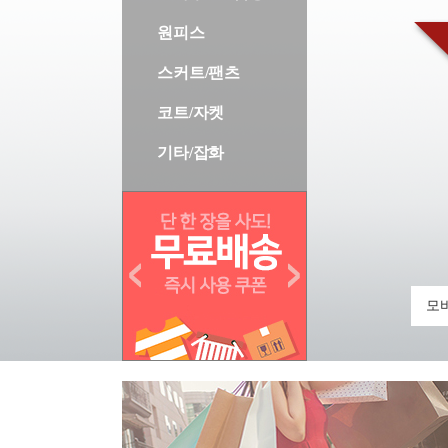
원피스
스커트/팬츠
코트/자켓
기타/잡화
모바