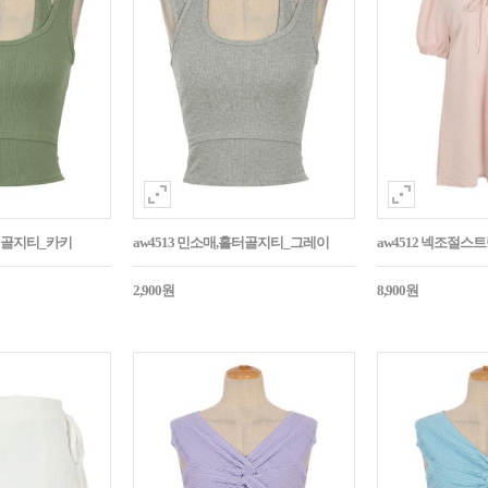
홀터골지티_카키
aw4513 민소매,홀터골지티_그레이
aw4512 넥조절
2,900원
8,900원