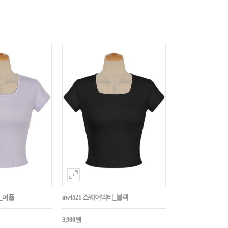
티_퍼플
aw4521 스퀘어넥티_블랙
3,900원