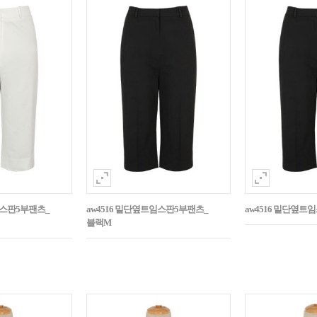
임스판5부팬츠_
aw4516 밑단옆트임스판5부팬츠_
aw4516 밑단옆트
블랙M