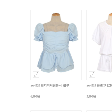
aw4520 뒷지퍼셔링튜닉_블루
aw4519 끈SET
6,900원
5,900원