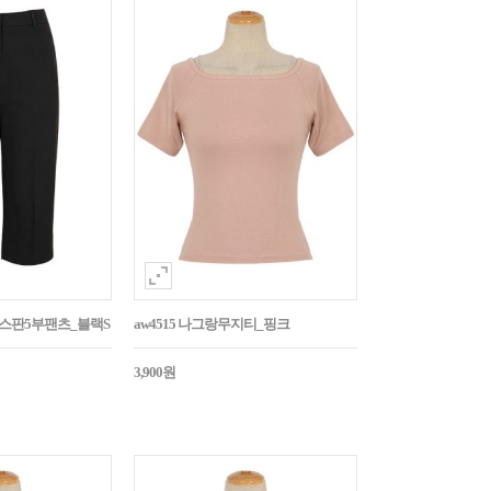
임스판5부팬츠_블랙S
aw4515 나그랑무지티_핑크
3,900원