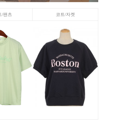
/팬츠
코트/자켓