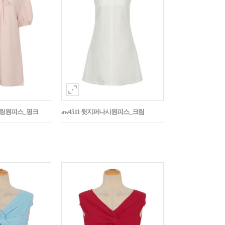
스트링원피스_핑크
aw4511 뒷지퍼나시원피스_크림