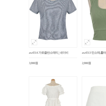
aw4514 가로줄반소매티_네이비
aw4513 민소매,
3,900원
2,900원