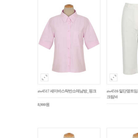
aw4517 세미바스락반소매남방_핑크
aw4516 밑단옆트
크림M
8,900원