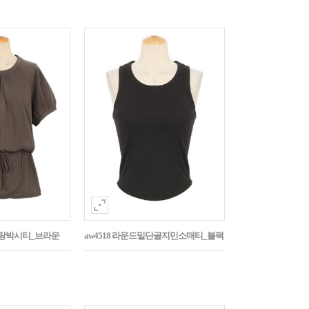
나그랑박시티_브라운
aw4518 라운드밑단골지민소매티_블랙