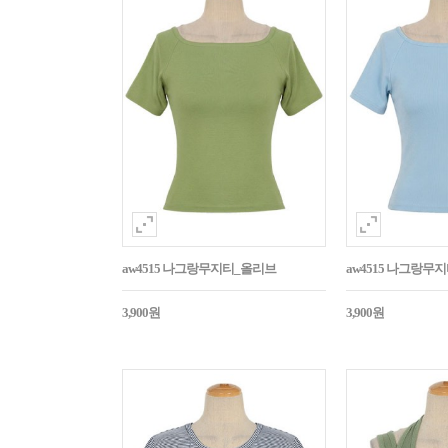
aw4515 나그랑무지티_올리브
aw4515 나그랑무
3,900원
3,900원