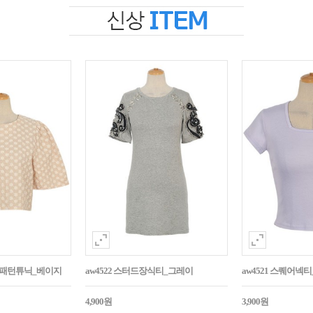
자수패턴튜닉_베이지
aw4522 스터드장식티_그레이
aw4521 스퀘어넥
4,900원
3,900원