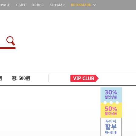
YPAGE
CART
ORDER
SITEMAP
BOOKMARK
원
땡! 500원