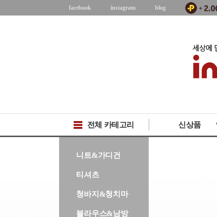
facebook
instagram
blog
전체 카테고리
신상품
-->
니트&가디건
티셔츠
청바지&청치마
블라우스&남방