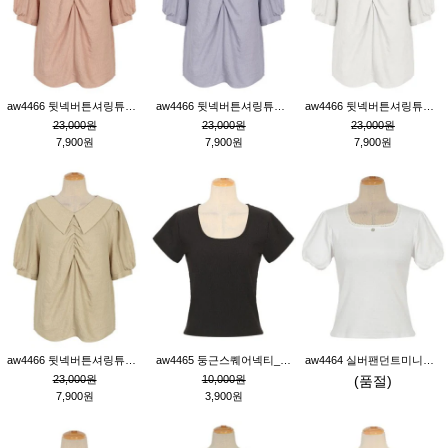
aw4466 뒷넥버튼셔링튜닉_핑크
aw4466 뒷넥버튼셔링튜닉_퍼플
aw4466 뒷넥버튼셔링튜닉_크림
23,000원
23,000원
23,000원
7,900원
7,900원
7,900원
aw4466 뒷넥버튼셔링튜닉_베이지
aw4465 둥근스퀘어넥티_블랙
aw4464 실버팬던트미니레이스티_크림
23,000원
10,000원
(품절)
7,900원
3,900원