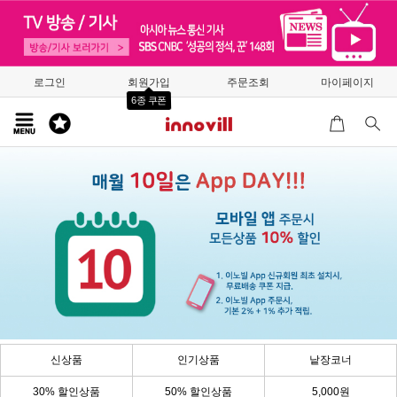
로그인
회원가입
주문조회
마이페이지
6종 쿠폰
신상품
인기상품
낱장코너
30% 할인상품
50% 할인상품
5,000원