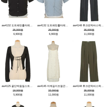
aw4132 도트패턴홀터레이어드St잔골지티_블랙
aw4132 도트패턴홀터레이어드St잔골지티_블루
aw4148 후크핀턱바스락팬츠_챠콜S
25,000원
25,000원
35,000원
6,900원
6,900원
11,000원
aw4125 끝단박음질스트랩오픈환편니트가디건_블랙
aw4145 어깨길이조절끈나시레이스러플원피스_아이보리
aw4148 후크핀턱바스락팬츠_카키M
18,000원
33,000원
35,000원
5,900원
11,000원
11,000원