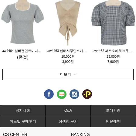
aw4464 실버팬던트미니레이스티_그레이
aw4463 센터셔링민소매티_베이지
aw4462 퍼프소매체크튜닉_네이비
(품절)
10,000원
23,000원
3,900원
7,900원
더보기 +
공지사항
Q&A
도매인증
이노빌 구매후기
상생점 문의
방문예약
CS CENTER
BANKING