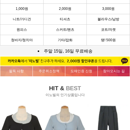
1,000원
2,000원
3,000원
니트/가디건
티셔츠
블라우스/남방
원피스
스커트/팬츠
코트/자켓
청바지/청치마
기타/잡화
땡! 500원
주말 15일, 16일 무료배송
필독 사항
주문취소정책
도매인증 신청
찾아오시는 길
HIT &
BEST
이노빌의 인기상품입니다