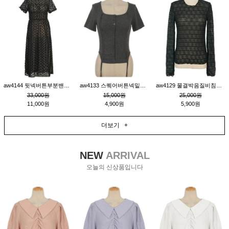
aw4144 뒷넥버튼부분밴딩레이어드비침원피스_블랙
aw4133 스퀘어버튼넥밑단줄잔골지환편티_챠콜
aw4129 물결박음질비침스판티_블랙
33,000원
15,000원
25,000원
11,000원
4,900원
5,900원
더보기 +
NEW
ARRIVAL
오늘의 신상품입니다