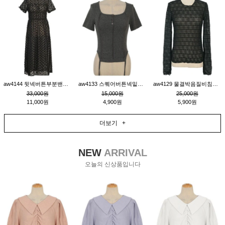
aw4144 뒷넥버튼부분밴딩레이어드비침원피스_블랙
aw4133 스퀘어버튼넥밑단줄잔골지환편티_챠콜
aw4129 물결박음질비침스판티_블랙
33,000원
15,000원
25,000원
11,000원
4,900원
5,900원
더보기 +
NEW
ARRIVAL
오늘의 신상품입니다