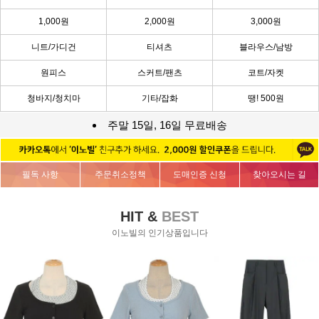
1,000원
2,000원
3,000원
니트/가디건
티셔츠
블라우스/남방
원피스
스커트/팬츠
코트/자켓
청바지/청치마
기타/잡화
땡! 500원
주말 15일, 16일 무료배송
필독 사항
주문취소정책
도매인증 신청
찾아오시는 길
HIT &
BEST
이노빌의 인기상품입니다