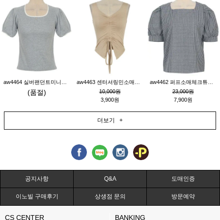
aw4464 실버팬던트미니레이스티_그레이
aw4463 센터셔링민소매티_베이지
aw4462 퍼프소매체크튜닉_네이비
(품절)
10,000원
23,000원
3,900원
7,900원
더보기 +
공지사항
Q&A
도매인증
이노빌 구매후기
상생점 문의
방문예약
CS CENTER
BANKING