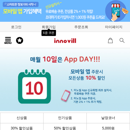
로그인
회원가입
주문조회
마이페이지
6종 쿠폰
신상품
인기상품
낱장코너
30% 할인상품
50% 할인상품
5,000원