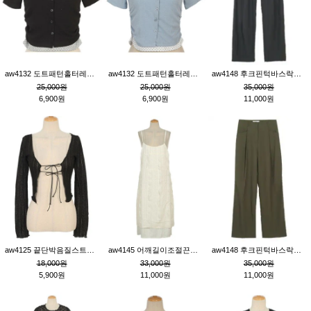
aw4132 도트패턴홀터레이어드St잔골지티_블랙
aw4132 도트패턴홀터레이어드St잔골지티_블루
aw4148 후크핀턱바스락팬츠_챠콜S
25,000원
25,000원
35,000원
6,900원
6,900원
11,000원
aw4125 끝단박음질스트랩오픈환편니트가디건_블랙
aw4145 어깨길이조절끈나시레이스러플원피스_아이보리
aw4148 후크핀턱바스락팬츠_카키M
18,000원
33,000원
35,000원
5,900원
11,000원
11,000원