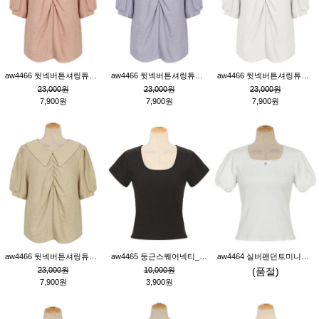
aw4466 뒷넥버튼셔링튜닉_핑크
aw4466 뒷넥버튼셔링튜닉_퍼플
aw4466 뒷넥버튼셔링튜닉_크림
23,000원
23,000원
23,000원
7,900원
7,900원
7,900원
aw4466 뒷넥버튼셔링튜닉_베이지
aw4465 둥근스퀘어넥티_블랙
aw4464 실버팬던트미니레이스티_크림
23,000원
10,000원
(품절)
7,900원
3,900원