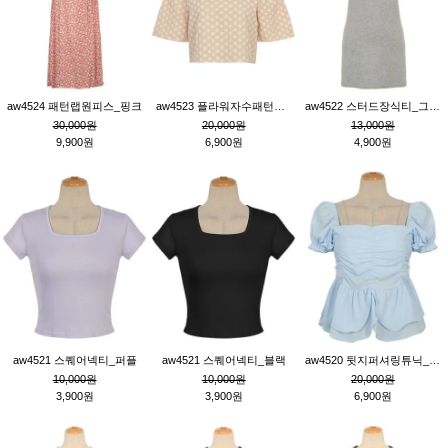
aw4524 패턴랩원피스_핑크
aw4523 플라워자수패턴튜닉_베이지
aw4522 스터드장식티_그레이
30,000원
20,000원
13,000원
9,900원
6,900원
4,900원
aw4521 스퀘어넥티_퍼플
aw4521 스퀘어넥티_블랙
aw4520 뒷지퍼셔링튜닉_블루
10,000원
10,000원
20,000원
3,900원
3,900원
6,900원