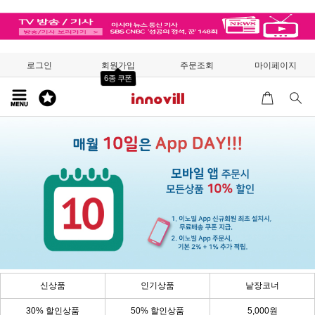
로그인
회원가입
주문조회
마이페이지
6종 쿠폰
신상품
인기상품
낱장코너
30% 할인상품
50% 할인상품
5,000원