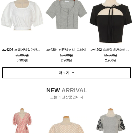
aw4205 스퀘어넥밑단밴딩숏블라우스_크림
aw4204 버튼넥숏티_그레이
aw4202 스트랩넥반소매숏티_블랙
25,000원
15,000원
15,000원
6,900원
2,900원
2,900원
더보기 +
NEW
ARRIVAL
오늘의 신상품입니다