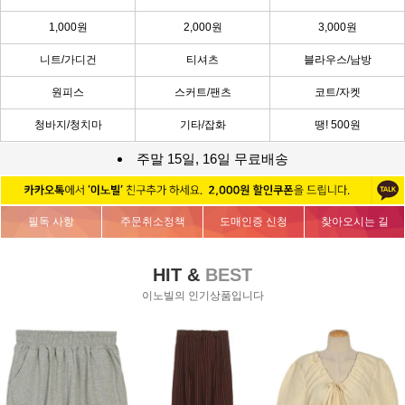
1,000원
2,000원
3,000원
니트/가디건
티셔츠
블라우스/남방
원피스
스커트/팬츠
코트/자켓
청바지/청치마
기타/잡화
땡! 500원
주말 15일, 16일 무료배송
필독 사항
주문취소정책
도매인증 신청
찾아오시는 길
HIT &
BEST
이노빌의 인기상품입니다