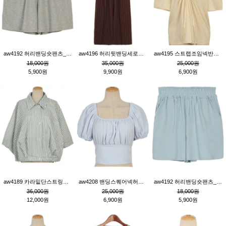
aw4192 허리밴딩숏팬츠_그레이
aw4196 허리뒷밴딩세로줄핀턱와이드팬츠_브라운
aw4195 스트랩조임넥반소매블라우스_연베이지
18,000원
35,000원
25,000원
5,900원
9,900원
6,900원
aw4189 카라밑단스트링세로줄오버핏블라우스_크림
aw4208 밴딩스퀘어넥허리뒷트임블라우스_블루
aw4192 허리밴딩숏팬츠_블루
36,000원
25,000원
18,000원
12,000원
6,900원
5,900원