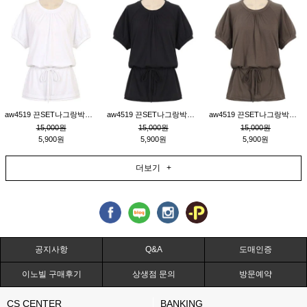
aw4519 끈SET나그랑박시티_크림
aw4519 끈SET나그랑박시티_블랙
aw4519 끈SET나그랑박시티_브라운
15,000원
15,000원
15,000원
5,900원
5,900원
5,900원
더보기 +
공지사항
Q&A
도매인증
이노빌 구매후기
상생점 문의
방문예약
CS CENTER
BANKING