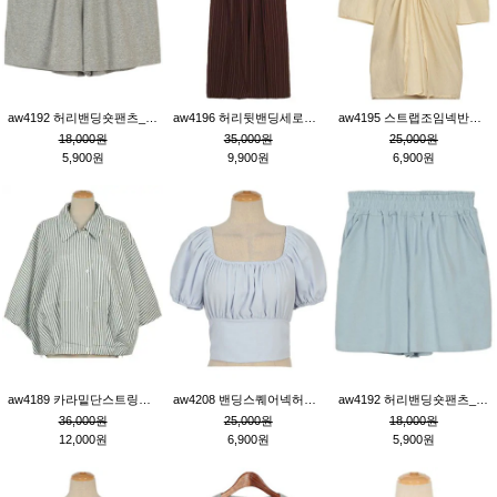
aw4192 허리밴딩숏팬츠_그레이
aw4196 허리뒷밴딩세로줄핀턱와이드팬츠_브라운
aw4195 스트랩조임넥반소매블라우스_연베이지
18,000원
35,000원
25,000원
5,900원
9,900원
6,900원
aw4189 카라밑단스트링세로줄오버핏블라우스_크림
aw4208 밴딩스퀘어넥허리뒷트임블라우스_블루
aw4192 허리밴딩숏팬츠_블루
36,000원
25,000원
18,000원
12,000원
6,900원
5,900원