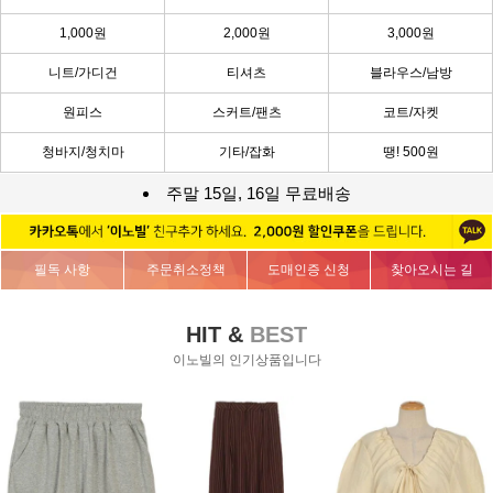
1,000원
2,000원
3,000원
니트/가디건
티셔츠
블라우스/남방
원피스
스커트/팬츠
코트/자켓
청바지/청치마
기타/잡화
땡! 500원
주말 15일, 16일 무료배송
필독 사항
주문취소정책
도매인증 신청
찾아오시는 길
HIT &
BEST
이노빌의 인기상품입니다