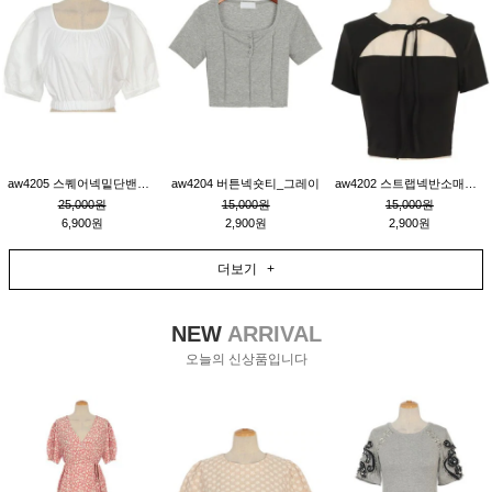
aw4205 스퀘어넥밑단밴딩숏블라우스_크림
aw4204 버튼넥숏티_그레이
aw4202 스트랩넥반소매숏티_블랙
25,000원
15,000원
15,000원
6,900원
2,900원
2,900원
더보기 +
NEW
ARRIVAL
오늘의 신상품입니다