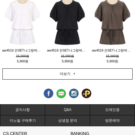
aw4519 끈SET나그랑박시티_크림
aw4519 끈SET나그랑박시티_블랙
aw4519 끈SET나그랑박시티_브라운
15,000원
15,000원
15,000원
5,900원
5,900원
5,900원
더보기 +
공지사항
Q&A
도매인증
이노빌 구매후기
상생점 문의
방문예약
CS CENTER
BANKING