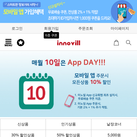
로그인
회원가입
주문조회
마이페이지
6종 쿠폰
신상품
인기상품
낱장코너
30% 할인상품
50% 할인상품
5,000원