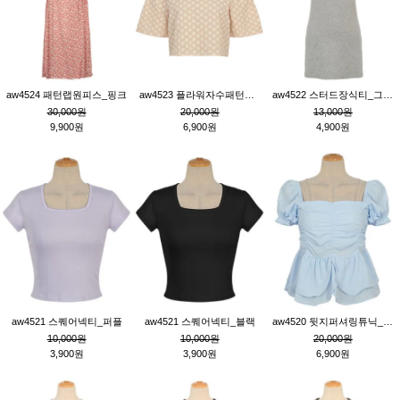
aw4524 패턴랩원피스_핑크
aw4523 플라워자수패턴튜닉_베이지
aw4522 스터드장식티_그레이
30,000원
20,000원
13,000원
9,900원
6,900원
4,900원
aw4521 스퀘어넥티_퍼플
aw4521 스퀘어넥티_블랙
aw4520 뒷지퍼셔링튜닉_블루
10,000원
10,000원
20,000원
3,900원
3,900원
6,900원