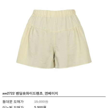
aw2722 밴딩숏와이드팬츠_연베이지
동대문 도매가
15,000원
이노빌 도매가
5,900
원