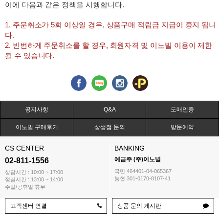
이에 다음과 같은 정책을 시행합니다.
1. 주문취소가 5회 이상일 경우, 상품구매 적립금 지급이 중지 됩니
다.
2. 빈번하게 주문취소를 할 경우, 회원자격 및 이노빌 이용이 제한
될 수 있습니다.
공지사항
Q&A
도매인증
이노빌 구매후기
상생점 문의
방문예약
CS CENTER
BANKING
예금주 (주)이노빌
02-811-1556
국민 464401-04-065367
상담시간 : 10:00 ~ 17:00
농협 301-0170-8107-41
점심시간 : 13:00 ~ 14:00
주말/공휴일 휴무
고객센터 연결
상품 문의 게시판