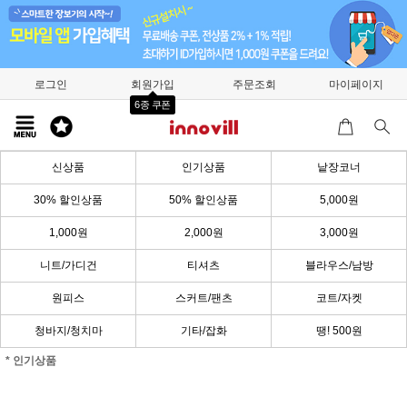
로그인
회원가입
주문조회
마이페이지
6종 쿠폰
신상품
인기상품
낱장코너
30% 할인상품
50% 할인상품
5,000원
1,000원
2,000원
3,000원
니트/가디건
티셔츠
블라우스/남방
원피스
스커트/팬츠
코트/자켓
청바지/청치마
기타/잡화
땡! 500원
* 인기상품