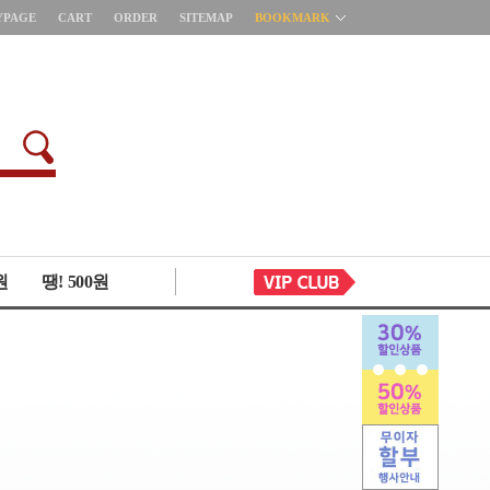
YPAGE
CART
ORDER
SITEMAP
BOOKMARK
원
땡! 500원