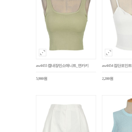
aw4455 캡내장민소매니트_연카키
aw4454 접단포인
5,900원
2,200원