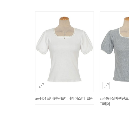
aw4464 실버팬던트미니레이스티_크림
aw4464 실버팬
그레이