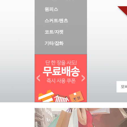
원피스
스커트/팬츠
코트/자켓
기타/잡화
모바