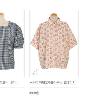
매체크튜닉_네이비
aw4461 패턴요루블라우스_연베이지
8,900원