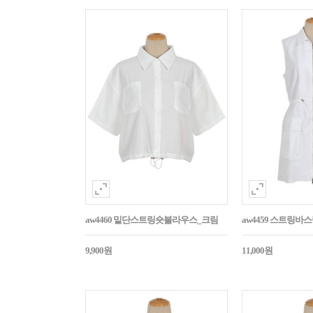
aw4460 밑단스트링숏블라우스_크림
aw4459 스트링
9,900원
11,000원