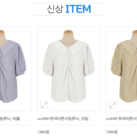
셔링튜닉_퍼플
aw4466 뒷넥버튼셔링튜닉_크림
aw4466 뒷넥버
7,900원
7,900원