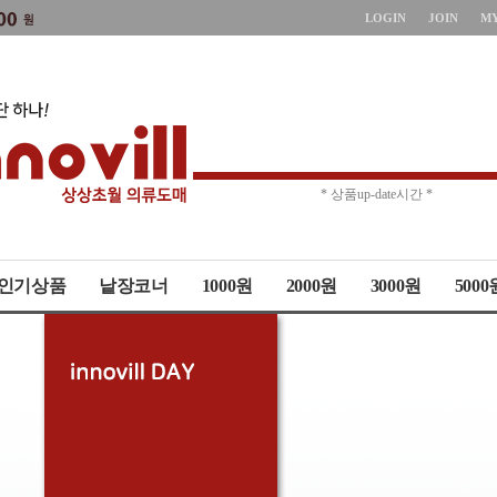
LOGIN
JOIN
M
* 주문취소 제한 *
* 상품up-date시간 *
인기상품
낱장코너
1000원
2000원
3000원
5000