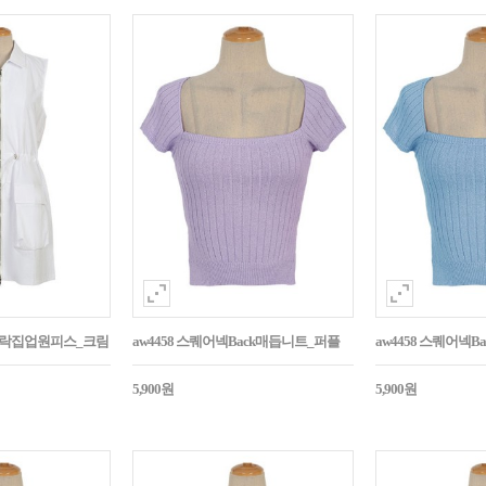
바스락집업원피스_크림
aw4458 스퀘어넥Back매듭니트_퍼플
aw4458 스퀘어넥
5,900원
5,900원