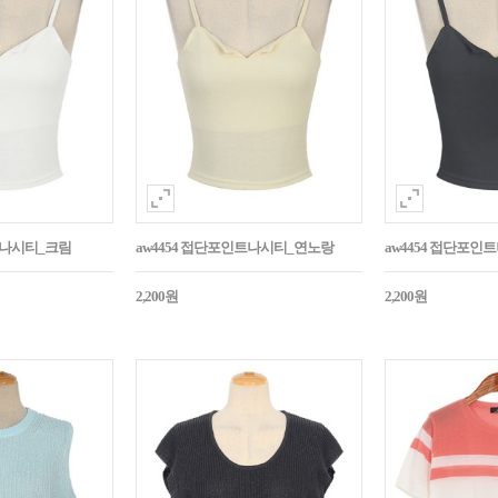
트나시티_크림
aw4454 접단포인트나시티_연노랑
aw4454 접단포인
2,200원
2,200원