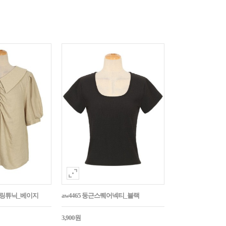
튼셔링튜닉_베이지
aw4465 둥근스퀘어넥티_블랙
3,900원