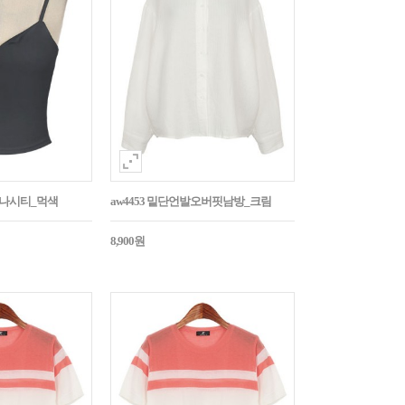
트나시티_먹색
aw4453 밑단언발오버핏남방_크림
8,900원