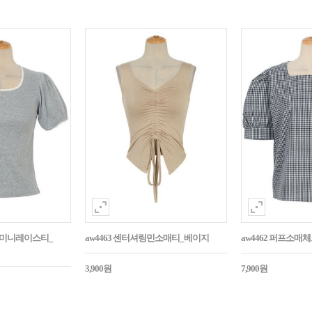
던트미니레이스티_
aw4463 센터셔링민소매티_베이지
aw4462 퍼프소
3,900원
7,900원