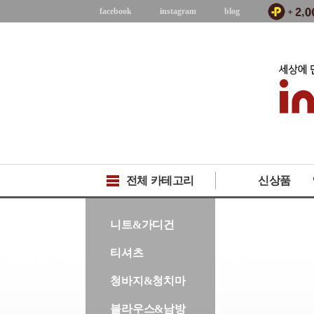
facebook
instagram
blog
전체 카테고리
신상품
-->
니트&가디건
티셔츠
청바지&청치마
블라우스&남방