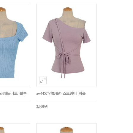
Back매듭니트_블루
aw4457 언발숄더스트링티_퍼플
3,900원