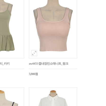
시티_카키
aw4455 캡내장민소매니트_핑크
5,900원