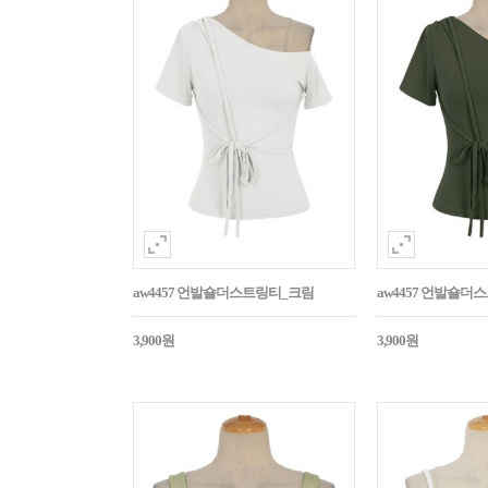
aw4457 언발숄더스트링티_크림
aw4457 언발숄
3,900원
3,900원