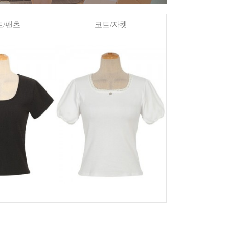
/팬츠
코트/자켓