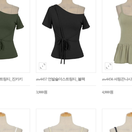
더스트링티_진카키
aw4457 언발숄더스트링티_블랙
aw4456 셔링끈나
3,900원
4,900원