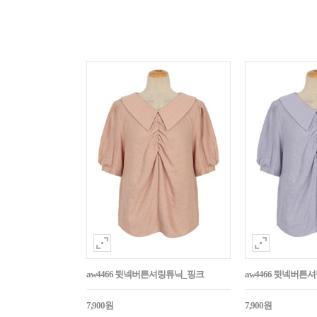
aw4466 뒷넥버튼셔링튜닉_핑크
aw4466 뒷넥버튼
7,900원
7,900원