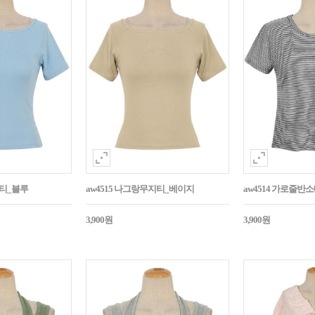
지티_블루
aw4515 나그랑무지티_베이지
aw4514 가로줄반
3,900원
3,900원