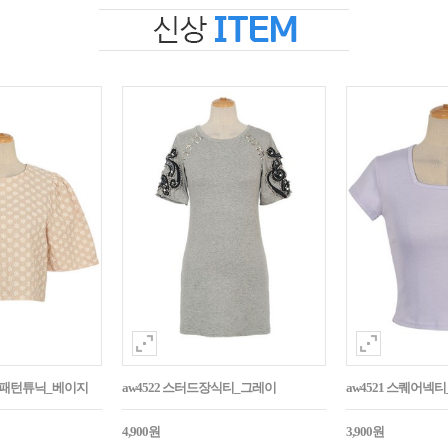
자수패턴튜닉_베이지
aw4522 스터드장식티_그레이
aw4521 스퀘어넥
4,900원
3,900원