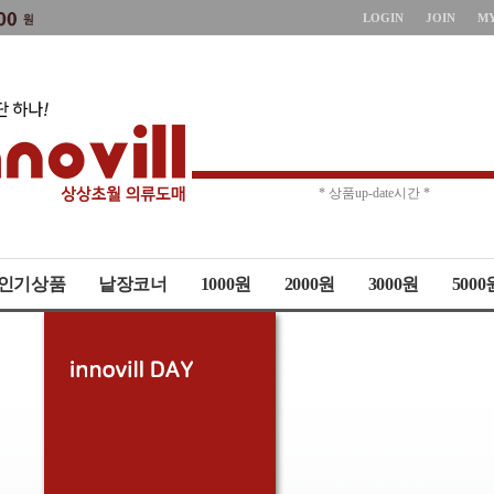
LOGIN
JOIN
M
* 주문취소 제한 *
* 상품up-date시간 *
인기상품
낱장코너
1000원
2000원
3000원
5000