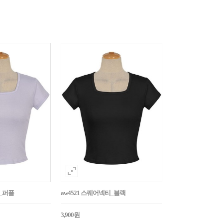
티_퍼플
aw4521 스퀘어넥티_블랙
3,900원