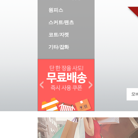
원피스
스커트/팬츠
코트/자켓
기타/잡화
모바