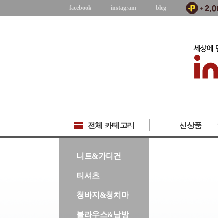
facebook
instagram
blog
전체 카테고리
신상품
-->
니트&가디건
티셔츠
청바지&청치마
블라우스&남방