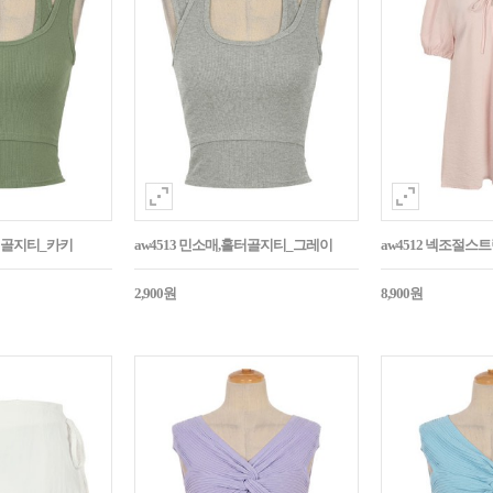
홀터골지티_카키
aw4513 민소매,홀터골지티_그레이
aw4512 넥조절
2,900원
8,900원