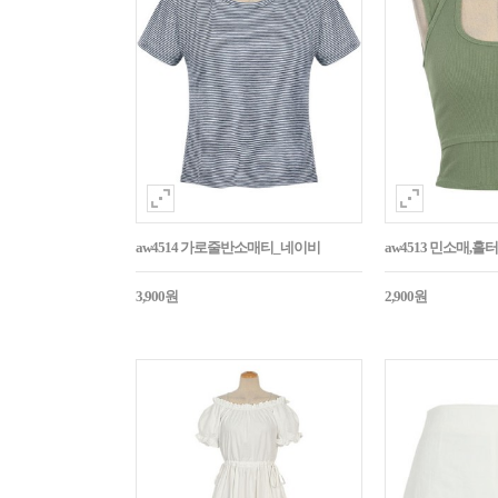
aw4514 가로줄반소매티_네이비
aw4513 민소매,
3,900원
2,900원