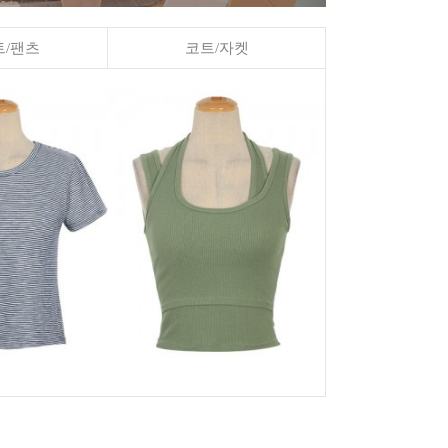
/팬츠
코트/자켓