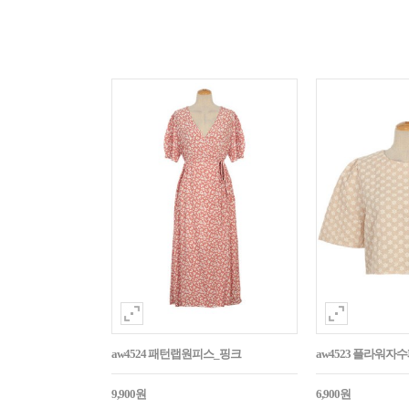
aw4524 패턴랩원피스_핑크
aw4523 플라워
9,900원
6,900원