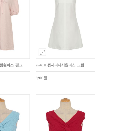
스트링원피스_핑크
aw4511 뒷지퍼나시원피스_크림
9,900원