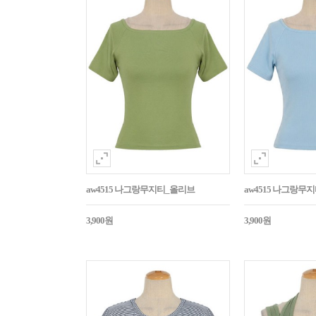
aw4515 나그랑무지티_올리브
aw4515 나그랑무
3,900원
3,900원