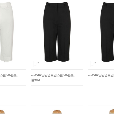
임스판5부팬츠_
aw4516 밑단옆트임스판5부팬츠_
aw4516 밑단옆트
블랙M