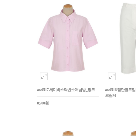
aw4517 세미바스락반소매남방_핑크
aw4516 밑단옆트
크림M
8,900원