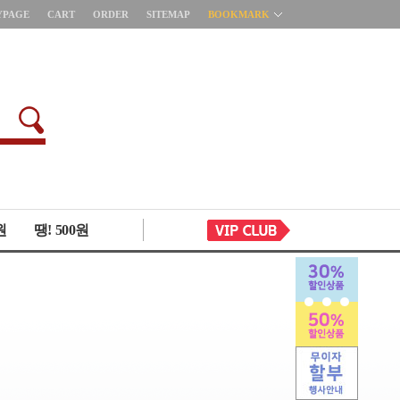
YPAGE
CART
ORDER
SITEMAP
BOOKMARK
원
땡! 500원