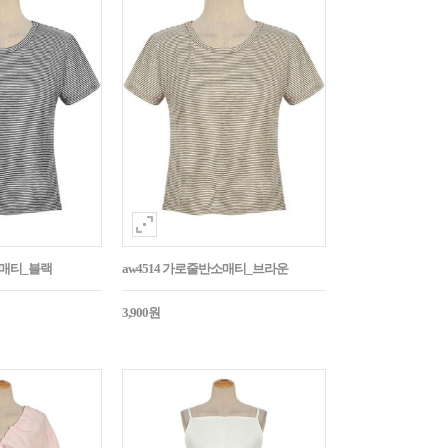
소매티_블랙
aw4514 가로줄반소매티_브라운
3,900원