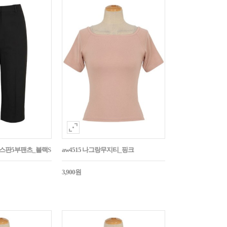
임스판5부팬츠_블랙S
aw4515 나그랑무지티_핑크
3,900원