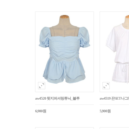
aw4520 뒷지퍼셔링튜닉_블루
aw4519 끈SET
6,900원
5,900원