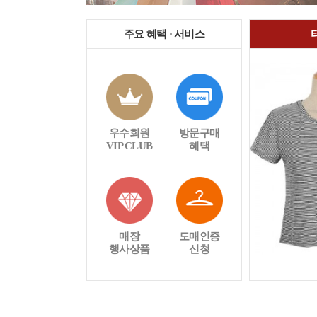
주요 혜택 · 서비스
우수회원
방문구매
VIP CLUB
혜택
매장
도매인증
행사상품
신청