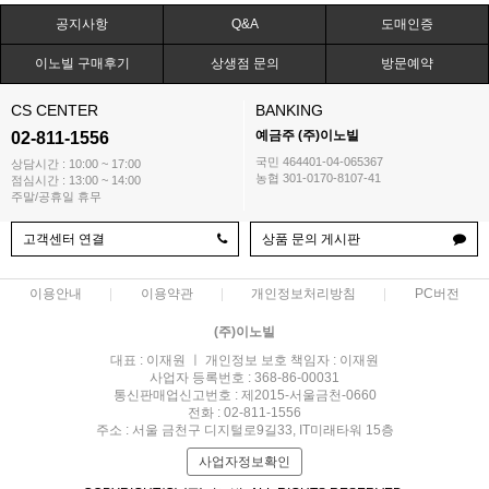
공지사항
Q&A
도매인증
이노빌 구매후기
상생점 문의
방문예약
CS CENTER
BANKING
예금주 (주)이노빌
02-811-1556
국민 464401-04-065367
상담시간 : 10:00 ~ 17:00
농협 301-0170-8107-41
점심시간 : 13:00 ~ 14:00
주말/공휴일 휴무
고객센터 연결
상품 문의 게시판
이용안내
이용약관
개인정보처리방침
PC버전
(주)이노빌
대표 : 이재원 ㅣ 개인정보 보호 책임자 : 이재원
사업자 등록번호 : 368-86-00031
통신판매업신고번호 : 제2015-서울금천-0660
전화 : 02-811-1556
주소 : 서울 금천구 디지털로9길33, IT미래타워 15층
사업자정보확인