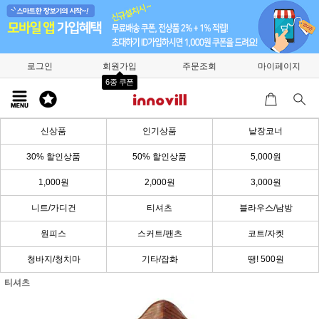
로그인
회원가입
주문조회
마이페이지
6종 쿠폰
신상품
인기상품
낱장코너
30% 할인상품
50% 할인상품
5,000원
1,000원
2,000원
3,000원
니트/가디건
티셔츠
블라우스/남방
원피스
스커트/팬츠
코트/자켓
청바지/청치마
기타/잡화
땡! 500원
티셔츠