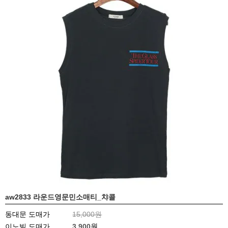
aw2833 라운드영문민소매티_챠콜
동대문 도매가
15,000원
이노빌 도매가
3,900
원