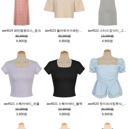
aw4524 패턴랩원피스_핑크
aw4523 플라워자수패턴튜닉_베이지
aw4522 스터드장식티_그레이
30,000원
20,000원
13,000원
9,900원
6,900원
4,900원
aw4521 스퀘어넥티_퍼플
aw4521 스퀘어넥티_블랙
aw4520 뒷지퍼셔링튜닉_블루
10,000원
10,000원
20,000원
3,900원
3,900원
6,900원