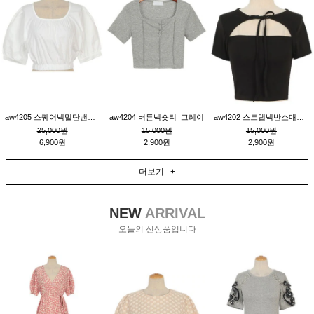
aw4205 스퀘어넥밑단밴딩숏블라우스_크림
aw4204 버튼넥숏티_그레이
aw4202 스트랩넥반소매숏티_블랙
25,000원
15,000원
15,000원
6,900원
2,900원
2,900원
더보기 +
NEW
ARRIVAL
오늘의 신상품입니다