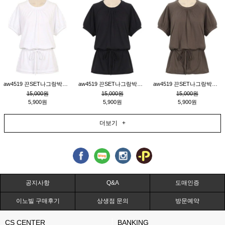
aw4519 끈SET나그랑박시티_크림
aw4519 끈SET나그랑박시티_블랙
aw4519 끈SET나그랑박시티_브라운
15,000원
15,000원
15,000원
5,900원
5,900원
5,900원
더보기 +
공지사항
Q&A
도매인증
이노빌 구매후기
상생점 문의
방문예약
CS CENTER
BANKING