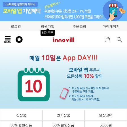
로그인
회원가입
주문조회
마이페이지
6종 쿠폰
신상품
인기상품
낱장코너
30% 할인상품
50% 할인상품
5,000원