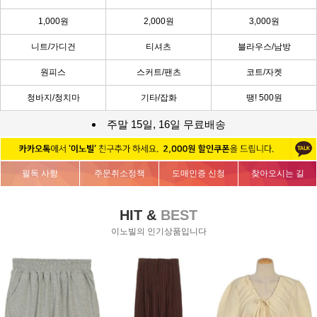
1,000원
2,000원
3,000원
니트/가디건
티셔츠
블라우스/남방
원피스
스커트/팬츠
코트/자켓
청바지/청치마
기타/잡화
땡! 500원
주말 15일, 16일 무료배송
필독 사항
주문취소정책
도매인증 신청
찾아오시는 길
HIT &
BEST
이노빌의 인기상품입니다