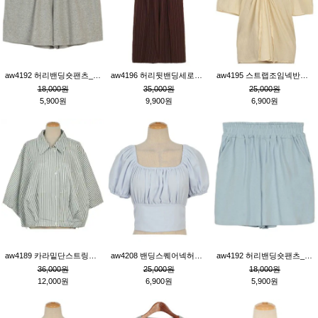
aw4192 허리밴딩숏팬츠_그레이
aw4196 허리뒷밴딩세로줄핀턱와이드팬츠_브라운
aw4195 스트랩조임넥반소매블라우스_연베이지
18,000원
35,000원
25,000원
5,900원
9,900원
6,900원
aw4189 카라밑단스트링세로줄오버핏블라우스_크림
aw4208 밴딩스퀘어넥허리뒷트임블라우스_블루
aw4192 허리밴딩숏팬츠_블루
36,000원
25,000원
18,000원
12,000원
6,900원
5,900원