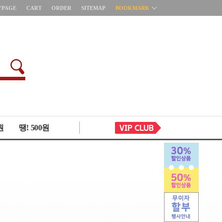
YPAGE
CART
ORDER
SITEMAP
BOOKMARK
원
땡! 500원