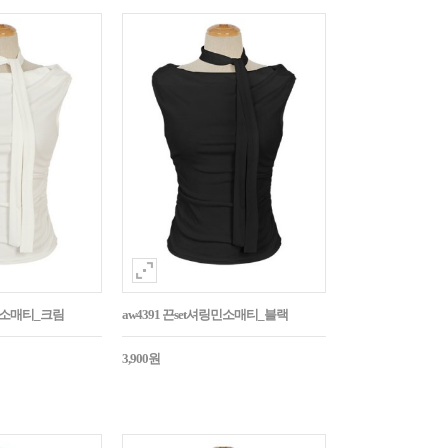
링민소매티_크림
aw4391 끈set셔링민소매티_블랙
3,900원