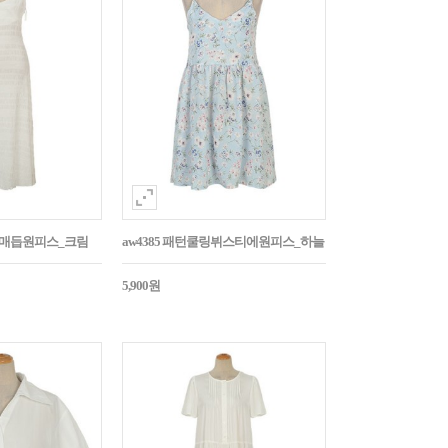
어깨매듭원피스_크림
aw4385 패턴쿨링뷔스티에원피스_하늘
5,900원