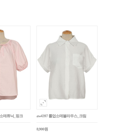
퍼프소매튜닉_핑크
aw4397 롤업소매블라우스_크림
8,900원