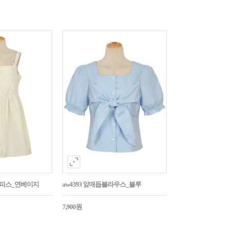
튼원피스_연베이지
aw4393 앞매듭블라우스_블루
7,900원