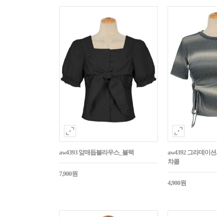
aw4393 앞매듭블라우스_블랙
aw4392 그라데
챠콜
7,900원
4,900원