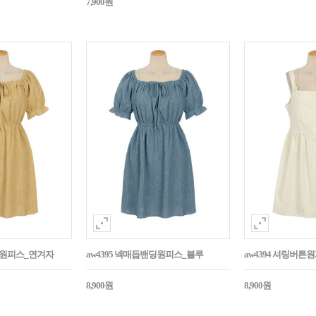
7,900원
밴딩원피스_연겨자
aw4395 넥매듭밴딩원피스_블루
aw4394 셔링버
8,900원
8,900원