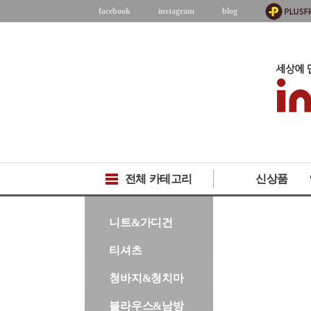
facebook
instagram
blog
전체 카테고리
신상품
-->
니트&가디건
티셔츠
청바지&청치마
블라우스&남방