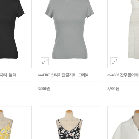
골지티_블랙
aw4387 스티치잔골지티_그레이
aw4386 잔주름
3,900원
8,900원