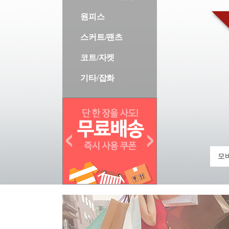
원피스
스커트/팬츠
코트/자켓
기타/잡화
모바