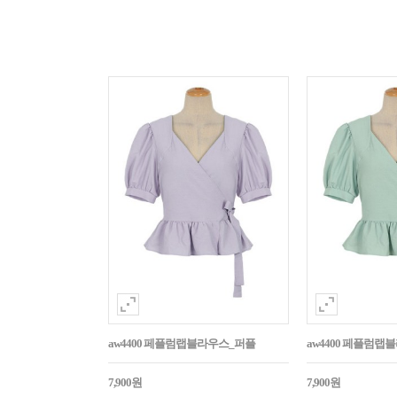
aw4400 페플럼랩블라우스_퍼플
aw4400 페플럼랩
7,900원
7,900원