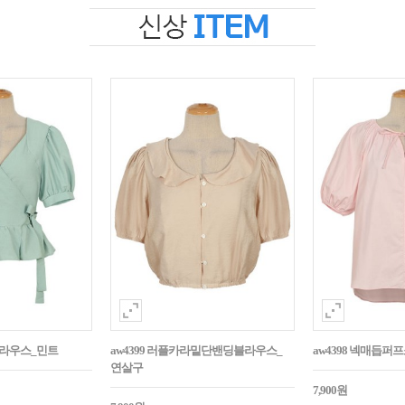
블라우스_민트
aw4399 러플카라밑단밴딩블라우스_
aw4398 넥매듭
연살구
7,900원