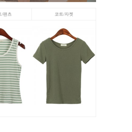
/팬츠
코트/자켓