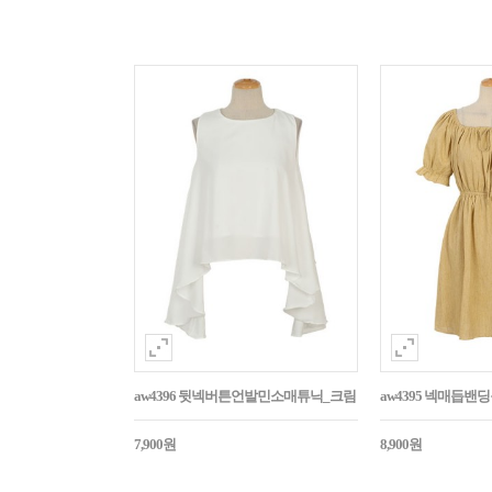
aw4396 뒷넥버튼언발민소매튜닉_크림
aw4395 넥매듭
7,900원
8,900원