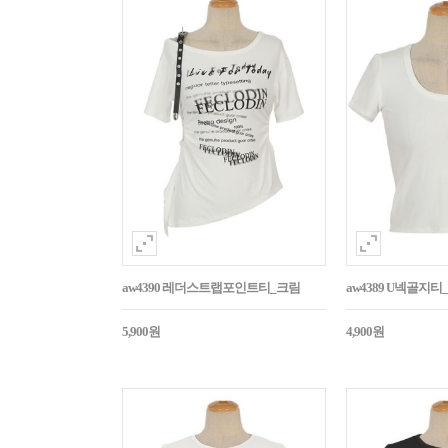
aw4390 레더스트랩포인트티_크림
aw4389 U넥골지티
5,900원
4,900원