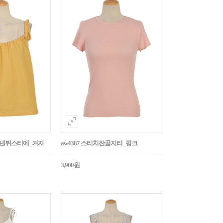
듭린넨뷔스티에_겨자
aw4387 스티치잔골지티_핑크
3,900원