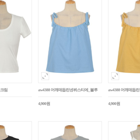
_크림
aw4388 어깨매듭린넨뷔스티에_블루
aw4388 어깨매
4,900원
4,900원