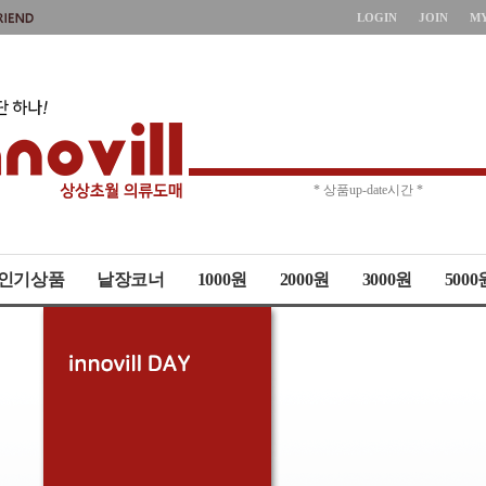
LOGIN
JOIN
M
* 주문취소 제한 *
* 상품up-date시간 *
인기상품
낱장코너
1000원
2000원
3000원
5000