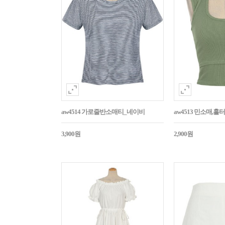
aw4514 가로줄반소매티_네이비
aw4513 민소매,
3,900원
2,900원