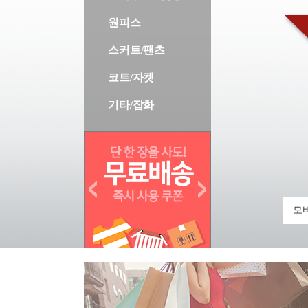
원피스
스커트/팬츠
코트/자켓
기타/잡화
모바