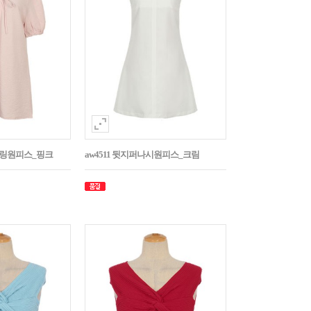
스트링원피스_핑크
aw4511 뒷지퍼나시원피스_크림