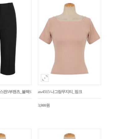
임스판5부팬츠_블랙S
aw4515 나그랑무지티_핑크
3,900원