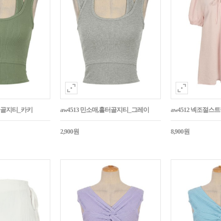
홀터골지티_카키
aw4513 민소매,홀터골지티_그레이
aw4512 넥조절
2,900원
8,900원