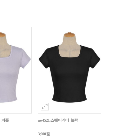
티_퍼플
aw4521 스퀘어넥티_블랙
3,900원