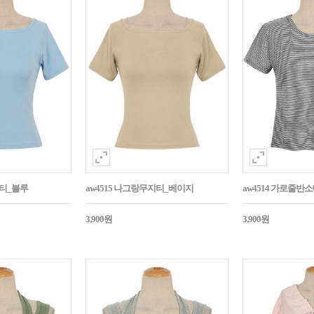
지티_블루
aw4515 나그랑무지티_베이지
aw4514 가로줄반
3,900원
3,900원