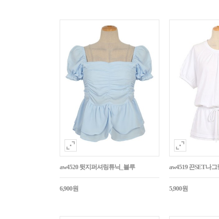
aw4520 뒷지퍼셔링튜닉_블루
aw4519 끈SET
6,900원
5,900원