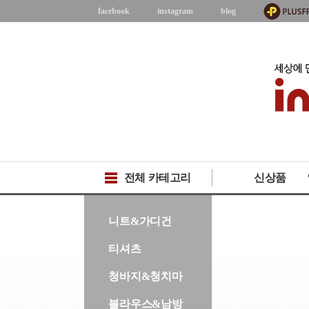
facebook
instagram
blog
전체 카테고리
신상품
-->
니트&가디건
티셔츠
청바지&청치마
블라우스&남방