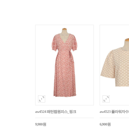
aw4524 패턴랩원피스_핑크
aw4523 플라워
9,900원
6,900원