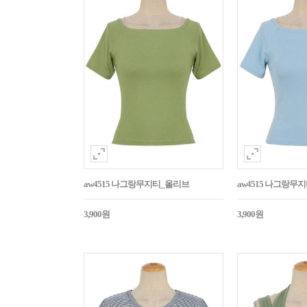
aw4515 나그랑무지티_올리브
aw4515 나그랑무
3,900원
3,900원