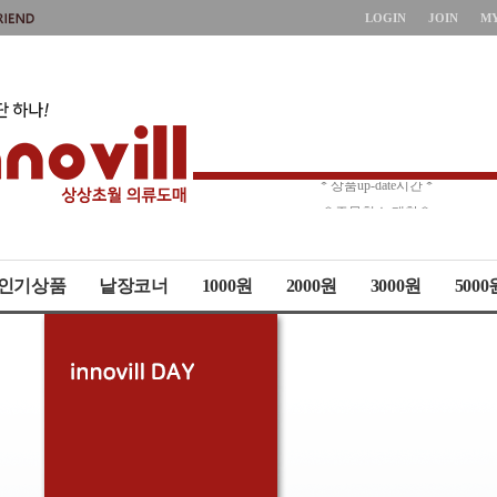
LOGIN
JOIN
M
* 상품up-date시간 *
* 주문취소 제한 *
인기상품
낱장코너
1000원
2000원
3000원
5000