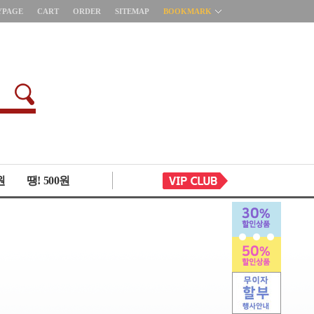
YPAGE
CART
ORDER
SITEMAP
BOOKMARK
원
땡! 500원