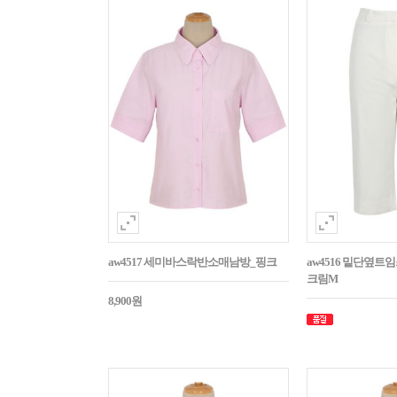
aw4517 세미바스락반소매남방_핑크
aw4516 밑단옆트
크림M
8,900원