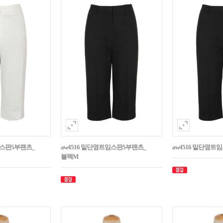
임스판5부팬츠_
aw4516 밑단옆트임스판5부팬츠_
aw4516 밑단옆트
블랙M