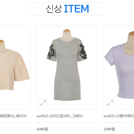
자수패턴튜닉_베이지
aw4522 스터드장식티_그레이
aw4521 스퀘어넥
4,900원
3,900원