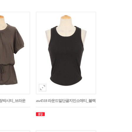
나그랑박시티_브라운
aw4518 라운드밑단골지민소매티_블랙