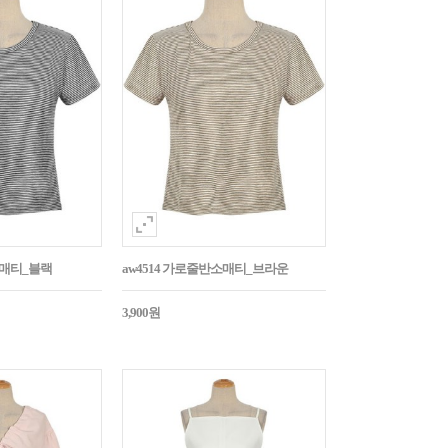
소매티_블랙
aw4514 가로줄반소매티_브라운
3,900원