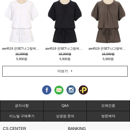
aw4519 끈SET나그랑박시티_크림
aw4519 끈SET나그랑박시티_블랙
aw4519 끈SET나그랑박시티_브라운
15,000원
15,000원
15,000원
5,900원
5,900원
5,900원
더보기 +
공지사항
Q&A
도매인증
이노빌 구매후기
상생점 문의
방문예약
CS CENTER
BANKING