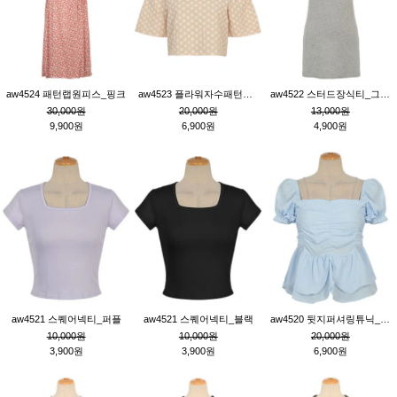
aw4524 패턴랩원피스_핑크
aw4523 플라워자수패턴튜닉_베이지
aw4522 스터드장식티_그레이
30,000원
20,000원
13,000원
9,900원
6,900원
4,900원
aw4521 스퀘어넥티_퍼플
aw4521 스퀘어넥티_블랙
aw4520 뒷지퍼셔링튜닉_블루
10,000원
10,000원
20,000원
3,900원
3,900원
6,900원