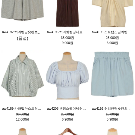
aw4192 허리밴딩숏팬츠_그레이
aw4196 허리뒷밴딩세로줄핀턱와이드팬츠_브라운
aw4195 스트랩조임넥반소매블라우스_연베이지
(품절)
35,000원
25,000원
9,900원
6,900원
aw4189 카라밑단스트링세로줄오버핏블라우스_크림
aw4208 밴딩스퀘어넥허리뒷트임블라우스_블루
aw4192 허리밴딩숏팬츠_블루
36,000원
25,000원
18,000원
12,000원
6,900원
5,900원