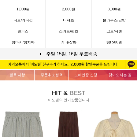
1,000원
2,000원
3,000원
니트/가디건
티셔츠
블라우스/남방
원피스
스커트/팬츠
코트/자켓
청바지/청치마
기타/잡화
땡! 500원
주말 15일, 16일 무료배송
필독 사항
주문취소정책
도매인증 신청
찾아오시는 길
HIT &
BEST
이노빌의 인기상품입니다