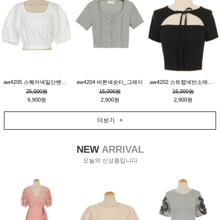
aw4205 스퀘어넥밑단밴딩숏블라우스_크림
aw4204 버튼넥숏티_그레이
aw4202 스트랩넥반소매숏티_블랙
25,000원
15,000원
15,000원
6,900원
2,900원
2,900원
더보기 +
NEW
ARRIVAL
오늘의 신상품입니다