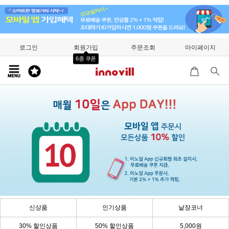
로그인
회원가입
주문조회
마이페이지
6종 쿠폰
신상품
인기상품
낱장코너
30% 할인상품
50% 할인상품
5,000원