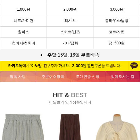
1,000원
2,000원
3,000원
니트/가디건
티셔츠
블라우스/남방
원피스
스커트/팬츠
코트/자켓
청바지/청치마
기타/잡화
땡! 500원
주말 15일, 16일 무료배송
필독 사항
주문취소정책
도매인증 신청
찾아오시는 길
HIT &
BEST
이노빌의 인기상품입니다