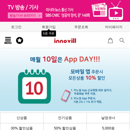
로그인
회원가입
주문조회
마이페이지
6종 쿠폰
신상품
인기상품
낱장코너
30% 할인상품
50% 할인상품
5,000원