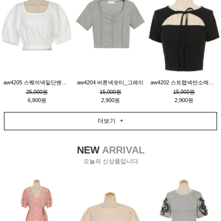
aw4205 스퀘어넥밑단밴딩숏블라우스_크림
aw4204 버튼넥숏티_그레이
aw4202 스트랩넥반소매숏티_블랙
25,000원
15,000원
15,000원
6,900원
2,900원
2,900원
더보기 +
NEW
ARRIVAL
오늘의 신상품입니다