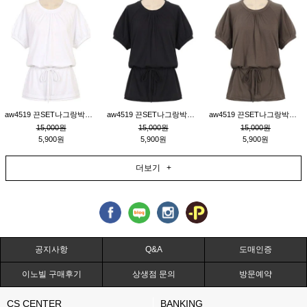
aw4519 끈SET나그랑박시티_크림
aw4519 끈SET나그랑박시티_블랙
aw4519 끈SET나그랑박시티_브라운
15,000원
15,000원
15,000원
5,900원
5,900원
5,900원
더보기 +
공지사항
Q&A
도매인증
이노빌 구매후기
상생점 문의
방문예약
CS CENTER
BANKING