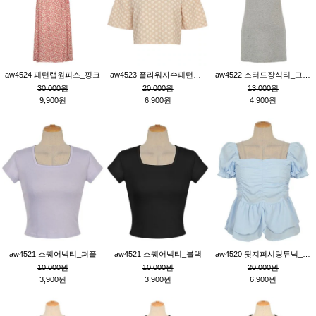
aw4524 패턴랩원피스_핑크
aw4523 플라워자수패턴튜닉_베이지
aw4522 스터드장식티_그레이
30,000원
20,000원
13,000원
9,900원
6,900원
4,900원
aw4521 스퀘어넥티_퍼플
aw4521 스퀘어넥티_블랙
aw4520 뒷지퍼셔링튜닉_블루
10,000원
10,000원
20,000원
3,900원
3,900원
6,900원