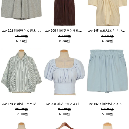
aw4192 허리밴딩숏팬츠_그레이
aw4196 허리뒷밴딩세로줄핀턱와이드팬츠_브라운
aw4195 스트랩조임넥반소매블라우스_연베이지
18,000원
35,000원
25,000원
5,900원
9,900원
6,900원
aw4189 카라밑단스트링세로줄오버핏블라우스_크림
aw4208 밴딩스퀘어넥허리뒷트임블라우스_블루
aw4192 허리밴딩숏팬츠_블루
36,000원
25,000원
18,000원
12,000원
6,900원
5,900원